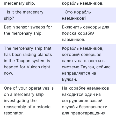
mercenary ship.
корабль наемников.
- Is it the mercenary
- Это корабль
ship?
наемников?
Begin sensor sweeps for
Включить сенсоры для
the mercenary ship.
поиска корабля
наемников.
The mercenary ship that
Корабль наемников,
has been raiding planets
который совершал
in the Taugan system is
налеты на планеты в
headed for Vulcan right
системе Тауган, сейчас
now.
направляется на
Вулкан.
One of your operatives is
На корабле наемников
on a mercenary ship
находится один из
investigating the
сотрудников вашей
reassembly of a psionic
службы безопасности
resonator.
для предотвращения