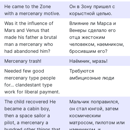
He came to the Zone
Он в Зону пришел с
with a mercenary motive.
корыстной целью.
Was it the influence of
Влияние ли Марса и
Mars and Venus that
Венеры сделало его
made his father a brutal
отца жестоким
man a mercenary who
человеком, наемником,
had abandoned him?
бросившим его?
Mercenary trash!
Наёмник, мразь!
Needed few good
Требуются
mercenary type people
амбициозные люди
for... clandestant type
work for liberal payment.
The child recovered He
Мальчик поправился,
became a cabin boy,
он стал юнгой, затем
then a space sailor a
космическим
pilot, a mercenary a
матросом, пилотом или
hundred other things that
наемником, и