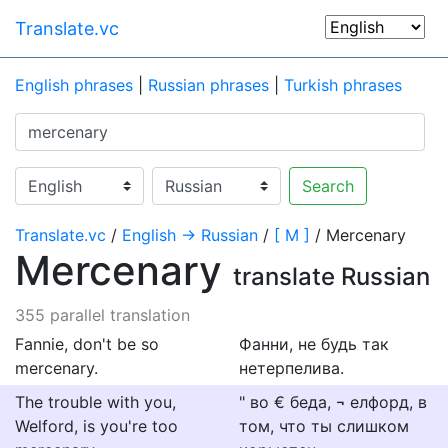
Translate.vc
English phrases
|
Russian phrases
|
Turkish phrases
Search
Translate.vc
/
English → Russian
/
[ M ]
/ Mercenary
Mercenary
translate Russian
355 parallel translation
Fannie, don't be so
Фанни, не будь так
mercenary.
нетерпелива.
The trouble with you,
" во € беда, ¬ елфорд, в
Welford, is you're too
том, что ты слишком