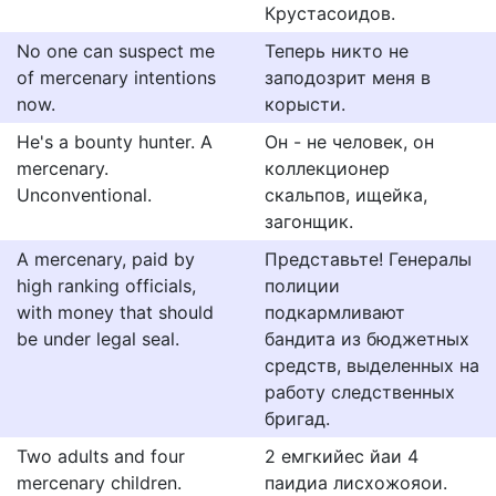
Крустасоидов.
No one can suspect me
Теперь никто не
of mercenary intentions
заподозрит меня в
now.
корысти.
He's a bounty hunter. A
Он - не человек, он
mercenary.
коллекционер
Unconventional.
скальпов, ищейка,
загонщик.
A mercenary, paid by
Представьте! Генералы
high ranking officials,
полиции
with money that should
подкармливают
be under legal seal.
бандита из бюджетных
средств, выделенных на
работу следственных
бригад.
Two adults and four
2 емгкийес йаи 4
mercenary children.
паидиа лисхожояои.