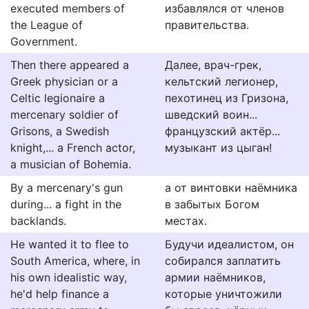
executed members of
избавлялся от членов
the League of
правительства.
Government.
Then there appeared a
Далее, врач-грек,
Greek physician or a
кельтский легионер,
Celtic legionaire a
пехотинец из Гризона,
mercenary soldier of
шведский воин...
Grisons, a Swedish
французский актёр...
knight,... a French actor,
музыкант из цыган!
a musician of Bohemia.
By a mercenary's gun
а от винтовки наёмника
during... a fight in the
в забытых Богом
backlands.
местах.
He wanted it to flee to
Будучи идеалистом, он
South America, where, in
собирался заплатить
his own idealistic way,
армии наёмников,
he'd help finance a
которые уничтожили