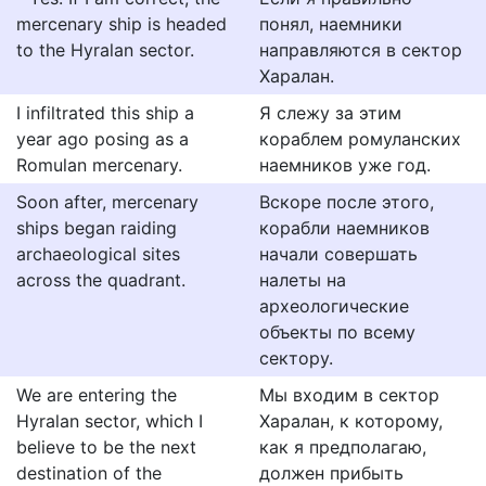
mercenary ship is headed
понял, наемники
to the Hyralan sector.
направляются в сектор
Харалан.
I infiltrated this ship a
Я слежу за этим
year ago posing as a
кораблем ромуланских
Romulan mercenary.
наемников уже год.
Soon after, mercenary
Вскоре после этого,
ships began raiding
корабли наемников
archaeological sites
начали совершать
across the quadrant.
налеты на
археологические
объекты по всему
сектору.
We are entering the
Мы входим в сектор
Hyralan sector, which I
Харалан, к которому,
believe to be the next
как я предполагаю,
destination of the
должен прибыть