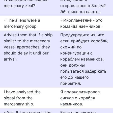
mercenary zeal?
отправляюсь в Залем?
Эй, глянь-ка на это!
- The aliens were a
- Инопланетяне - это
mercenary group.
команда наемников.
Advise them that if a ship
Предупредите их, что
similar to the mercenary
если прибудет корабль,
vessel approaches, they
схожий по
should delay it until our
конфигурации с
arrival.
кораблем наемников,
они должны
попытаться задержать
его до нашего
прибытия.
I have analysed the
Я проанализировал
signal from the
сигнал с корабля
mercenary ship.
наемников.
- Yes. If I am correct, the
Если я правильно