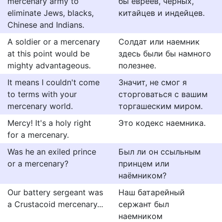
mercenary army to
бы евреев, чёрных,
eliminate Jews, blacks,
китайцев и индейцев.
Chinese and Indians.
A soldier or a mercenary
Солдат или наемник
at this point would be
здесь были бы намного
mighty advantageous.
полезнее.
It means I couldn't come
Значит, не смог я
to terms with your
сторговаться с вашим
mercenary world.
торгашеским миром.
Mercy! It's a holy right
Это кодекс наемника.
for a mercenary.
Was he an exiled prince
Был ли он ссыльным
or a mercenary?
принцем или
наёмником?
Our battery sergeant was
Наш батарейный
a Crustacoid mercenary...
сержант был
наемником