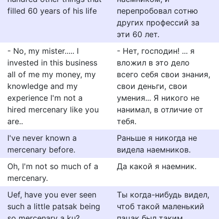
filled 60 years of his life
перепробовал сотню
других профессий за
эти 60 лет.
- No, my mister..... I
- Нет, господин! ... я
invested in this business
вложил в это дело
all of me my money, my
всего себя свои знания,
knowledge and my
свои деньги, свои
experience I'm not a
умения... Я никого не
hired mercenary like you
нанимал, в отличие от
are..
тебя.
I've never known a
Раньше я никогда не
mercenary before.
видела наемников.
Oh, I'm not so much of a
Да какой я наемник.
mercenary.
Uef, have you ever seen
Ты когда-нибудь видел,
such a little patsak being
чтоб такой маленький
so mercenary a ku?
пацак был таким