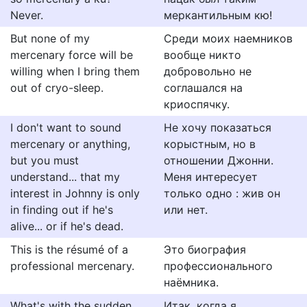
Never.
меркантильным кю!
But none of my
Среди моих наемников
mercenary force will be
вообще никто
willing when I bring them
добровольно не
out of cryo-sleep.
соглашался на
криоспячку.
I don't want to sound
Не хочу показаться
mercenary or anything,
корыстным, но в
but you must
отношении Джонни.
understand... that my
Меня интересует
interest in Johnny is only
только одно : жив он
in finding out if he's
или нет.
alive... or if he's dead.
This is the résumé of a
Это биография
professional mercenary.
профессионального
наёмника.
What's with the sudden
Итак, когда я