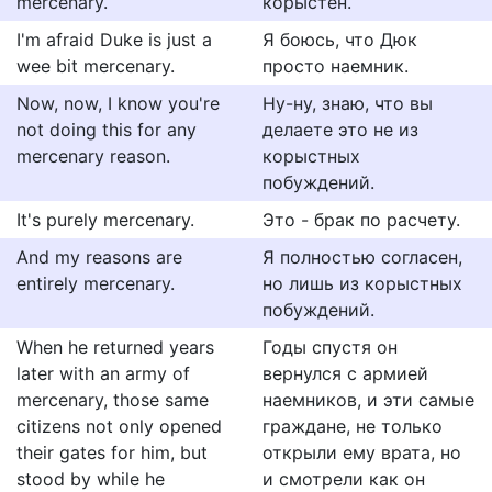
mercenary.
корыстен.
I'm afraid Duke is just a
Я боюсь, что Дюк
wee bit mercenary.
просто наемник.
Now, now, I know you're
Ну-ну, знаю, что вы
not doing this for any
делаете это не из
mercenary reason.
корыстных
побуждений.
It's purely mercenary.
Это - брак по расчету.
And my reasons are
Я полностью согласен,
entirely mercenary.
но лишь из корыстных
побуждений.
When he returned years
Годы спустя он
later with an army of
вернулся с армией
mercenary, those same
наемников, и эти самые
citizens not only opened
граждане, не только
their gates for him, but
открыли ему врата, но
stood by while he
и смотрели как он