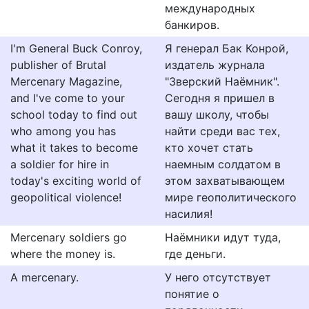
международных
банкиров.
I'm General Buck Conroy,
Я генерал Бак Конрой,
publisher of Brutal
издатель журнала
Mercenary Magazine,
"Зверский Наёмник".
and I've come to your
Сегодня я пришел в
school today to find out
вашу школу, чтобы
who among you has
найти среди вас тех,
what it takes to become
кто хочет стать
a soldier for hire in
наемным солдатом в
today's exciting world of
этом захватывающем
geopolitical violence!
мире геополитического
насилия!
Mercenary soldiers go
Наёмники идут туда,
where the money is.
где деньги.
A mercenary.
У него отсутствует
понятие о