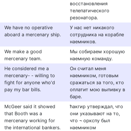
восстановления
телепатического
резонатора.
We have no operative
У нас нет никакого
aboard a mercenary ship.
сотрудника на корабле
наемников.
We make a good
Мы собираем хорошую
mercenary team.
наемную команду.
He considered me a
Он считал меня
mercenary- - willing to
наемником, готовым
fight for anyone who'd
сражаться за того, кто
pay my bar bills.
оплатит мою выпивку в
баре.
McGeer said it showed
ћакгир утверждал, что
that Booth was a
они указывают на то,
mercenary working for
что ¬ оркспу был
the international bankers.
наемником