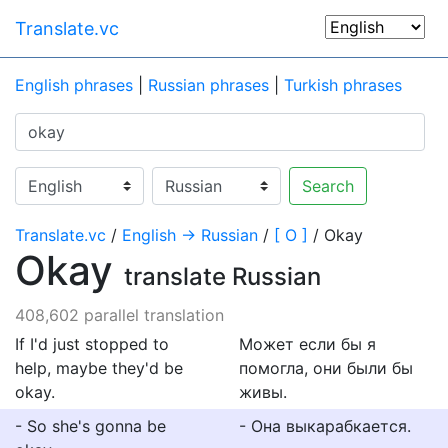
Translate.vc
English phrases
|
Russian phrases
|
Turkish phrases
Search
Translate.vc
/
English → Russian
/
[ O ]
/ Okay
Okay
translate Russian
408,602 parallel translation
If I'd just stopped to
Может если бы я
help, maybe they'd be
помогла, они были бы
okay.
живы.
- So she's gonna be
- Она выкарабкается.