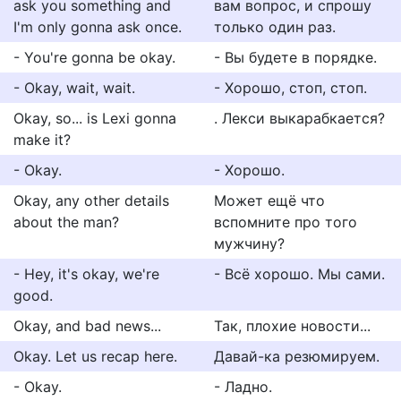
ask you something and
вам вопрос, и спрошу
I'm only gonna ask once.
только один раз.
- You're gonna be okay.
- Вы будете в порядке.
- Okay, wait, wait.
- Хорошо, стоп, стоп.
Okay, so... is Lexi gonna
. Лекси выкарабкается?
make it?
- Okay.
- Хорошо.
Okay, any other details
Может ещё что
about the man?
вспомните про того
мужчину?
- Hey, it's okay, we're
- Всё хорошо. Мы сами.
good.
Okay, and bad news...
Так, плохие новости...
Okay. Let us recap here.
Давай-ка резюмируем.
- Okay.
- Ладно.