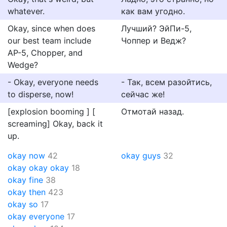
whatever.
как вам угодно.
Okay, since when does
Лучший? ЭйПи-5,
our best team include
Чоппер и Ведж?
AP-5, Chopper, and
Wedge?
- Okay, everyone needs
- Так, всем разойтись,
to disperse, now!
сейчас же!
[explosion booming ] [
Отмотай назад.
screaming] Okay, back it
up.
okay now
42
okay guys
32
okay okay okay
18
okay fine
38
okay then
423
okay so
17
okay everyone
17