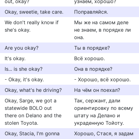
out, okay?
узнаем, хорошо?
Okay, sweetie, take care.
Поправляйся.
We don't really know if
Мы же на самом деле
she's okay.
не знаем, в порядке ли
она.
Are you okay?
Ты в порядке?
It's okay.
Всё хорошо.
Is... is she okay?
Она в порядке?
- Okay, it's okay.
- Хорошо, всё хорошо.
Okay, what's he driving?
На чём он поехал?
Okay, Sarge, we got a
Так, сержант, дали
statewide BOLO out
ориентировку по всему
there on Delano and the
штату на Делано и
stolen Toyota.
украденную Тойоту.
Okay, Stacia, I'm gonna
Хорошо, Стася, я задам