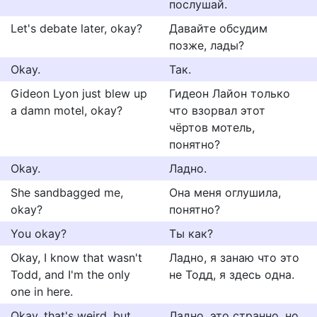
послушай.
Let's debate later, okay?
Давайте обсудим
позже, лады?
Okay.
Так.
Gideon Lyon just blew up
Гидеон Лайон только
a damn motel, okay?
что взорвал этот
чёртов мотель,
понятно?
Okay.
Ладно.
She sandbagged me,
Она меня оглушила,
okay?
понятно?
You okay?
Ты как?
Okay, I know that wasn't
Ладно, я занаю что это
Todd, and I'm the only
не Тодд, я здесь одна.
one in here.
Okay, that's weird, but
Ладно, это странно, но