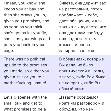
I mean, you know, she
Знаете, она держит вас
keeps you at bay and
на расстоянии, потом
then she draws you in,
приближает к себе,
gives you promises, and
дает обещания, и как
as soon as you think
только вы думаете, что
she's gonna let you fly,
она даст вам свободу,
she clips your wings and
она подрезает вам
puts you back in your
крылья и снова
cage.
запирает в клетке.
There was no political
В обещаниях, которые
upside to the promises
Вы дали, не было
you made, so either you
политической выгоды,
give a shit or you're a
так что, либо Вам было
motherfucking lunatic!
не на срать, либо Вы
ебаный псих.
Let's dispense with the
Давайте обойдемся
small talk and get to
кратким разговором и
what promises to be a
обсудим, что нам