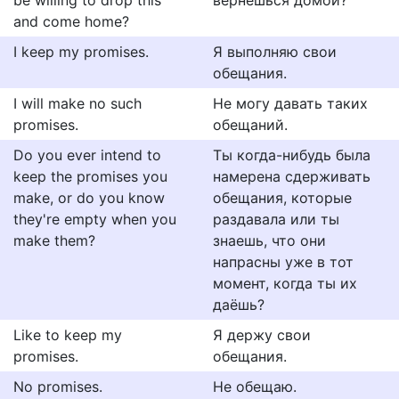
be willing to drop this
вернешься домой?
and come home?
I keep my promises.
Я выполняю свои
обещания.
I will make no such
Не могу давать таких
promises.
обещаний.
Do you ever intend to
Ты когда-нибудь была
keep the promises you
намерена сдерживать
make, or do you know
обещания, которые
they're empty when you
раздавала или ты
make them?
знаешь, что они
напрасны уже в тот
момент, когда ты их
даёшь?
Like to keep my
Я держу свои
promises.
обещания.
No promises.
Не обещаю.