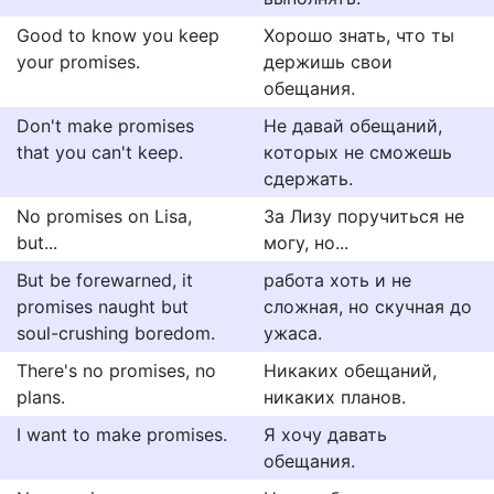
Good to know you keep
Хорошо знать, что ты
your promises.
держишь свои
обещания.
Don't make promises
Не давай обещаний,
that you can't keep.
которых не сможешь
сдержать.
No promises on Lisa,
За Лизу поручиться не
but...
могу, но...
But be forewarned, it
работа хоть и не
promises naught but
сложная, но скучная до
soul-crushing boredom.
ужаса.
There's no promises, no
Никаких обещаний,
plans.
никаких планов.
I want to make promises.
Я хочу давать
обещания.