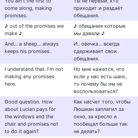
You ain't the first to
Ты не первый, кто
come along, making
приходит и раздаёт
promises.
обещания.
♪ out of the promises we
♪ обещания которые
make ♪
мы давали ♪
And... a sheep... always
И.. овечка... всегда
keeps his promises.
сдерживает свои
обещания.
I understand that. I'm not
Но мне кажется, что
making any promises
если у нас есть шанс,
here.
то почему бы им не
воспользоваться?
Good question. How
Как насчет того, чтобы
about Lucian pays for
Люшиан заплатил за
the windows and the
окно, за кресло и
chair and promises not
пообещал больше так
to do it again?
не делать?