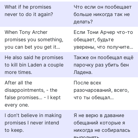
What if he promises
Что если он пообещает
never to do it again?
больше никогда так не
делать?
When Tony Archer
Если Тони Арчер что-то
promises you something,
обещает, будьте
you can bet you get it...
уверены, что получите...
He also said he promises
Также он пообещал ещё
to kill bin Laden a couple
парочку раз убить бен
more times.
Ладена.
After all the
После всех
disappointments, - the
разочарований, всего,
false promises... - I kept
что ты обещал...
every one.
I don't believe in making
Я не верю в давание
promises I never intend
обещаний которые я
to keep.
никогда не собиралась
выполнять.