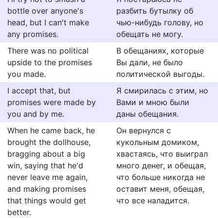
bottle over anyone's
разбить бутылку об
head, but I can't make
чью-нибудь голову, но
any promises.
обещать не могу.
There was no political
В обещаниях, которые
upside to the promises
Вы дали, не было
you made.
политической выгоды.
I accept that, but
Я смирилась с этим, но
promises were made by
Вами и мною были
you and by me.
даны обещания.
When he came back, he
Он вернулся с
brought the dollhouse,
кукольным домиком,
bragging about a big
хвастаясь, что выиграл
win, saying that he'd
много денег, и обещая,
never leave me again,
что больше никогда не
and making promises
оставит меня, обещая,
that things would get
что все наладится.
better.