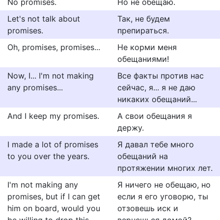
No promises.
Но не обещаю.
Let's not talk about
Так, не будем
promises.
препираться.
Oh, promises, promises...
Не корми меня
обещаниями!
Now, I... I'm not making
Все факты против нас
any promises...
сейчас, я... я не даю
никаких обещаний...
And I keep my promises.
А свои обещания я
держу.
I made a lot of promises
Я давал тебе много
to you over the years.
обещаний на
протяжении многих лет.
I'm not making any
Я ничего не обещаю, но
promises, but if I can get
если я его уговорю, ты
him on board, would you
отзовешь иск и