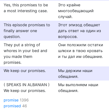
Yes, this promises to be
Это крайне
a most interesting case.
многообещающий
случай.
This episode promises to
Этот эпизод обещает
finally answer one
дать ответ на один из
question.
вопросов.
They put a string of
Они положили остатки
whores in your bed and
шлюхи в твою кровать
you made them
и ты дал им обещание.
promises.
We keep our promises.
Мы держим наши
обещания.
( SPEAKS IN ALBANIAN )
Мы выполняем наши
We keep our promises.
обещания.
promise
1396
promised
46