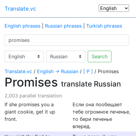
Translate.vc
English phrases
|
Russian phrases
|
Turkish phrases
Search
Translate.vc
/
English → Russian
/
[ P ]
/ Promises
Promises
translate Russian
2,003 parallel translation
If she promises you a
Если она пообещает
giant cookie, get it up
тебе огромное печенье,
front.
то бери печенье
вперед.