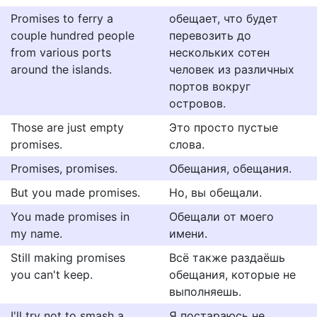
Promises to ferry a
обещает, что будет
couple hundred people
перевозить до
from various ports
нескольких сотен
around the islands.
человек из различных
портов вокруг
островов.
Those are just empty
Это просто пустые
promises.
слова.
Promises, promises.
Обещания, обещания.
But you made promises.
Но, вы обещали.
You made promises in
Обещали от моего
my name.
имени.
Still making promises
Всё также раздаёшь
you can't keep.
обещания, которые не
выполняешь.
I'll try not to smash a
Я постараюсь не