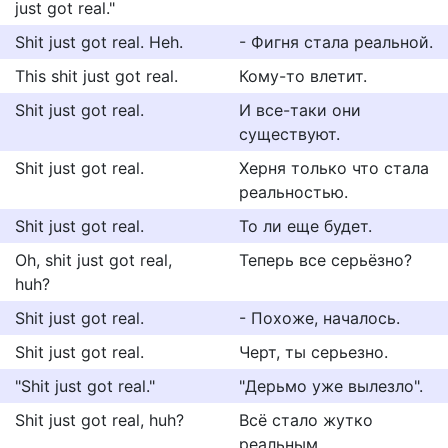
just got real."
Shit just got real. Heh.
- Фигня стала реальной.
This shit just got real.
Кому-то влетит.
Shit just got real.
И все-таки они
существуют.
Shit just got real.
Херня только что стала
реальностью.
Shit just got real.
То ли еще будет.
Oh, shit just got real,
Теперь все серьёзно?
huh?
Shit just got real.
- Похоже, началось.
Shit just got real.
Черт, ты серьезно.
"Shit just got real."
"Дерьмо уже вылезло".
Shit just got real, huh?
Всё стало жутко
реальным.