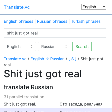
Translate.vc
English phrases
|
Russian phrases
|
Turkish phrases
Search
Translate.vc
/
English → Russian
/
[ S ]
/ Shit just got
real
Shit just got real
translate Russian
31 parallel translation
Shit just got real.
Это засада, реальная.