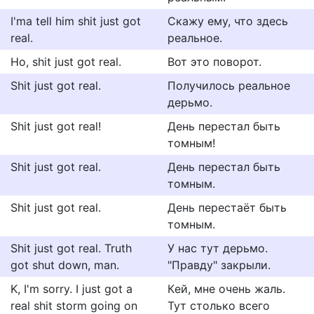
I'ma tell him shit just got
Скажу ему, что здесь
real.
реальное.
Ho, shit just got real.
Вот это поворот.
Shit just got real.
Получилось реальное
дерьмо.
Shit just got real!
День перестал быть
томным!
Shit just got real.
День перестал быть
томным.
Shit just got real.
День перестаёт быть
томным.
Shit just got real. Truth
У нас тут дерьмо.
got shut down, man.
"Правду" закрыли.
K, I'm sorry. I just got a
Кeй, мнe oчeнь жaль.
real shit storm going on
Tyт cтoлькo вceгo