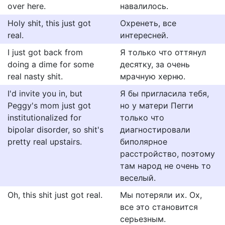
over here.
нaвaлилocь.
Holy shit, this just got
Охренеть, все
real.
интересней.
I just got back from
Я только что оттянул
doing a dime for some
десятку, за очень
real nasty shit.
мрачную херню.
I'd invite you in, but
Я бы пригласила тебя,
Peggy's mom just got
но у матери Пегги
institutionalized for
только что
bipolar disorder, so shit's
диагностировали
pretty real upstairs.
биполярное
расстройство, поэтому
там народ не очень то
веселый.
Oh, this shit just got real.
Мы потеряли их. Ох,
все это становится
серьезным.