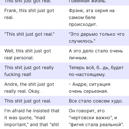
This shit just got real.
Говенная жизнь.
Frank, this shit just got
Фрэнк, эта херня на
real.
самом беле
происходит.
"This shit just got real."
"Это дерьмо только что
случилось."
Well, this shit just got
А это дело стало очень
real personal.
личным.
This shit just got really
Теперь всё, б.. дь, будет
fucking real!
по-настоящему.
Andre, the shit just got
- Андре, ситуация
really real. Okay.
очень серьезная.
This shit just got real.
Все стало совсем худо.
I'm afraid he insisted that
Он говорит, это
it was quote, "mad
"чертовски важно", и
important," and that "shit
"фигня стала реальной".