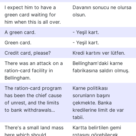
I expect him to have a
Davanın sonucu ne olursa
green card waiting for
olsun.
him when this is all over.
A green card.
- Yeşil kart.
Green card.
- Yeşil kart.
Credit card, please?
Kredi kartını ver lütfen.
There was an attack on a
Bellingham'daki karne
ration-card facility in
fabrikasına saldırı olmuş.
Bellingham.
The ration-card program
Karne politikası
has been the chief cause
sorunların başını
of unrest, and the limits
çekmekte. Banka
to bank withdrawals...
kredilerine limit de var
tabii.
There's a small land mass
Kartta belirtilen gemi
here which should
rotasını görebilecek