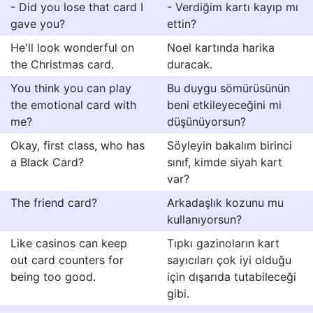
- Did you lose that card I
- Verdiğim kartı kayıp mı
gave you?
ettin?
He'll look wonderful on
Noel kartında harika
the Christmas card.
duracak.
You think you can play
Bu duygu sömürüsünün
the emotional card with
beni etkileyeceğini mi
me?
düşünüyorsun?
Okay, first class, who has
Söyleyin bakalım birinci
a Black Card?
sınıf, kimde siyah kart
var?
The friend card?
Arkadaşlık kozunu mu
kullanıyorsun?
Like casinos can keep
Tıpkı gazinoların kart
out card counters for
sayıcıları çok iyi olduğu
being too good.
için dışarıda tutabileceği
gibi.