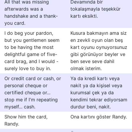
All that was missing
Devamında bir
afterwards was a
tokalaşmayla teşekkür
handshake and a thank-
kartı eksikti.
you card.
I do beg your pardon,
Kusura bakmayın ama siz
but you gentlemen seem
en zevkli oyun olan beş
to be having the most
kart oyunu oynuyorsunuz
delightful game of five-
gibi görünüyor beyler ve
card brag, and I would -
ben seve seve dahil
surely love to buy in.
olmak isterim.
Or credit card or cash, or
Ya da kredi kartı veya
personal cheque or
nakit ya da kişisel veya
certified cheque or...
kurumsal çek ya da
stop me if I'm repeating
kendimi tekrar ediyorsam
myself... cash.
durdur beni, nakit.
Show him the card,
Ona kartını göster Randy.
Randy.