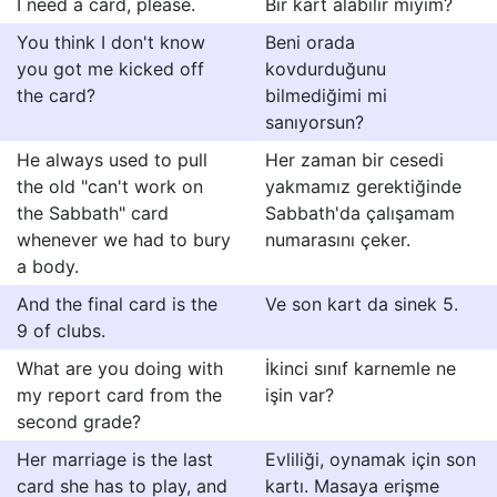
I need a card, please.
Bir kart alabilir miyim?
You think I don't know
Beni orada
you got me kicked off
kovdurduğunu
the card?
bilmediğimi mi
sanıyorsun?
He always used to pull
Her zaman bir cesedi
the old "can't work on
yakmamız gerektiğinde
the Sabbath" card
Sabbath'da çalışamam
whenever we had to bury
numarasını çeker.
a body.
And the final card is the
Ve son kart da sinek 5.
9 of clubs.
What are you doing with
İkinci sınıf karnemle ne
my report card from the
işin var?
second grade?
Her marriage is the last
Evliliği, oynamak için son
card she has to play, and
kartı. Masaya erişme