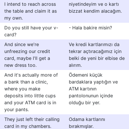
I intend to reach across
niyetindeyim ve o kartı
the table and claim it as
bizzat kendim alacağım.
my own.
Do you still have your v-
- Hala bakire misin?
card?
And since we're
Ve kredi kartlarımızı da
unfreezing our credit
tekrar açtıracağımız için
card, maybe I'll get a
belki de yeni bir elbise de
new dress too.
alırım.
And it's actually more of
Ödemeni küçük
a bank than a clinic,
bardaklara yaptığın ve
where you make
ATM kartının
deposits into little cups
pantolonunun içinde
and your ATM card is in
olduğu bir yer.
your pants.
They just left their calling
Odama kartlarını
card in my chambers.
bırakmışlar.