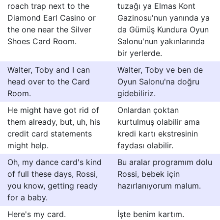
roach trap next to the
tuzağı ya Elmas Kont
Diamond Earl Casino or
Gazinosu'nun yanında ya
the one near the Silver
da Gümüş Kundura Oyun
Shoes Card Room.
Salonu'nun yakınlarında
bir yerlerde.
Walter, Toby and I can
Walter, Toby ve ben de
head over to the Card
Oyun Salonu'na doğru
Room.
gidebiliriz.
He might have got rid of
Onlardan çoktan
them already, but, uh, his
kurtulmuş olabilir ama
credit card statements
kredi kartı ekstresinin
might help.
faydası olabilir.
Oh, my dance card's kind
Bu aralar programım dolu
of full these days, Rossi,
Rossi, bebek için
you know, getting ready
hazırlanıyorum malum.
for a baby.
Here's my card.
İşte benim kartım.