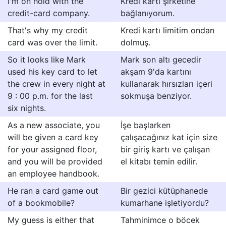
I'm on hold with the
Kredi kartı şirketine
credit-card company.
bağlanıyorum.
That's why my credit
Kredi kartı limitim ondan
card was over the limit.
dolmuş.
So it looks like Mark
Mark son altı gecedir
used his key card to let
akşam 9'da kartını
the crew in every night at
kullanarak hırsızları içeri
9 : 00 p.m. for the last
sokmuşa benziyor.
six nights.
As a new associate, you
İşe başlarken
will be given a card key
çalışacağınız kat için size
for your assigned floor,
bir giriş kartı ve çalışan
and you will be provided
el kitabı temin edilir.
an employee handbook.
He ran a card game out
Bir gezici kütüphanede
of a bookmobile?
kumarhane işletiyordu?
My guess is either that
Tahminimce o böcek