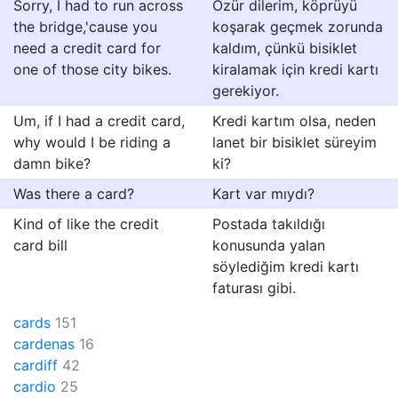
Sorry, I had to run across
Özür dilerim, köprüyü
the bridge,'cause you
koşarak geçmek zorunda
need a credit card for
kaldım, çünkü bisiklet
one of those city bikes.
kiralamak için kredi kartı
gerekiyor.
Um, if I had a credit card,
Kredi kartım olsa, neden
why would I be riding a
lanet bir bisiklet süreyim
damn bike?
ki?
Was there a card?
Kart var mıydı?
Kind of like the credit
Postada takıldığı
card bill
konusunda yalan
söylediğim kredi kartı
faturası gibi.
cards
151
cardenas
16
cardiff
42
cardio
25