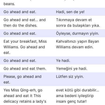
beans.
Go ahead and eat.
Hadi, sen de ye!
Go ahead and eat... and
Tıkınmaya devam et
then do the dishes.
sonra da bulaşıkları yıka.
Go ahead and eat.
Öyleyse, durmayın yiyin.
Eat your breakfast, Miss
Kahvaltınızı yapın Bayan
Williams. Go ahead and
Williams devam edin.
eat.
Go ahead and eat.
Ye hadi.
Go ahead and eat them.
Yemeğini ye hadi.
Please, go ahead and
Lütfen siz yiyin.
eat.
Yes Miss Qing-erh, go
evet kötü gibi durabilir...
ahead and eat it This
ama bedeni iyileştirip
delicacy retains a lady's
insanı genç tutar!