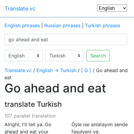
Translate.vc
English phrases
|
Russian phrases
|
Turkish phrases
Search
Translate.vc
/
English → Turkish
/
[ G ]
/ Go ahead and
eat
Go ahead and eat
translate Turkish
107 parallel translation
Alright, I'll tell ya. Go
Öyle ise anlatayım sende
ahead and eat your
fasulyeni ye.