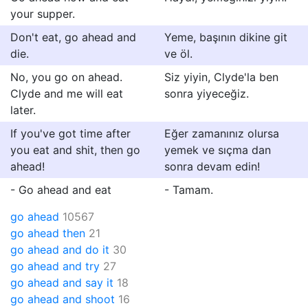
your supper.
Don't eat, go ahead and
Yeme, başının dikine git
die.
ve öl.
No, you go on ahead.
Siz yiyin, Clyde'la ben
Clyde and me will eat
sonra yiyeceğiz.
later.
If you've got time after
Eğer zamanınız olursa
you eat and shit, then go
yemek ve sıçma dan
ahead!
sonra devam edin!
- Go ahead and eat
- Tamam.
go ahead
10567
go ahead then
21
go ahead and do it
30
go ahead and try
27
go ahead and say it
18
go ahead and shoot
16