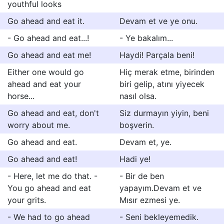
youthful looks
Go ahead and eat it.
Devam et ve ye onu.
- Go ahead and eat...!
- Ye bakalım...
Go ahead and eat me!
Haydi! Parçala beni!
Either one would go
Hiç merak etme, birinden
ahead and eat your
biri gelip, atını yiyecek
horse...
nasıl olsa.
Go ahead and eat, don't
Siz durmayın yiyin, beni
worry about me.
boşverin.
Go ahead and eat.
Devam et, ye.
Go ahead and eat!
Hadi ye!
- Here, let me do that. -
- Bir de ben
You go ahead and eat
yapayım.Devam et ve
your grits.
Mısır ezmesi ye.
- We had to go ahead
- Seni bekleyemedik.