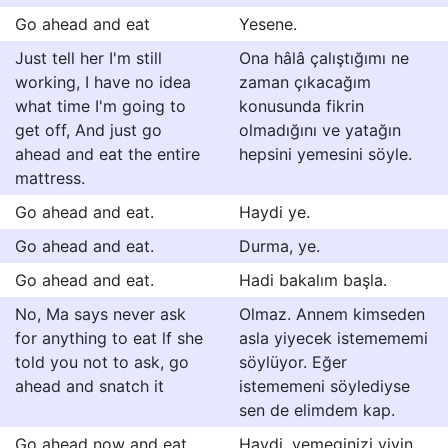
Go ahead and eat
Yesene.
Just tell her I'm still
Ona hâlâ çalıştığımı ne
working, I have no idea
zaman çıkacağım
what time I'm going to
konusunda fikrin
get off, And just go
olmadığını ve yatağın
ahead and eat the entire
hepsini yemesini söyle.
mattress.
Go ahead and eat.
Haydi ye.
Go ahead and eat.
Durma, ye.
Go ahead and eat.
Hadi bakalım başla.
No, Ma says never ask
Olmaz. Annem kimseden
for anything to eat lf she
asla yiyecek istemememi
told you not to ask, go
söylüyor. Eğer
ahead and snatch it
istememeni söylediyse
sen de elimdem kap.
Go ahead now and eat
Haydi, yemeginizi yiyin.