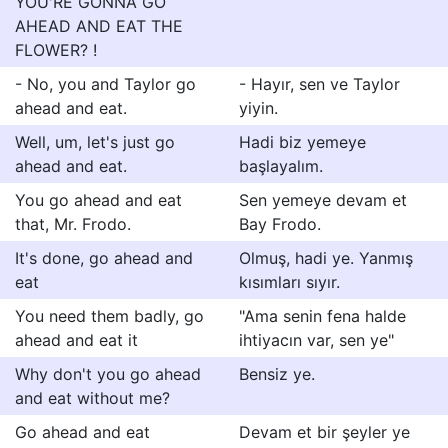
YOU'RE GONNA GO
AHEAD AND EAT THE
FLOWER? !
- No, you and Taylor go
- Hayır, sen ve Taylor
ahead and eat.
yiyin.
Well, um, let's just go
Hadi biz yemeye
ahead and eat.
başlayalım.
You go ahead and eat
Sen yemeye devam et
that, Mr. Frodo.
Bay Frodo.
It's done, go ahead and
Olmuş, hadi ye. Yanmış
eat
kısımları sıyır.
You need them badly, go
"Ama senin fena halde
ahead and eat it
ihtiyacın var, sen ye"
Why don't you go ahead
Bensiz ye.
and eat without me?
Go ahead and eat
Devam et bir şeyler ye