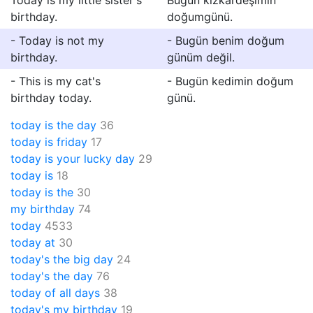
Today is my little sister's
Bugün kızkardeşimin
birthday.
doğumgünü.
- Today is not my
- Bugün benim doğum
birthday.
günüm değil.
- This is my cat's
- Bugün kedimin doğum
birthday today.
günü.
today is the day
36
today is friday
17
today is your lucky day
29
today is
18
today is the
30
my birthday
74
today
4533
today at
30
today's the big day
24
today's the day
76
today of all days
38
today's my birthday
19