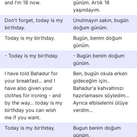
and I'm 18 now.
günüm. Artık 18
yaşındayım.
Don't forget, today is my
Unutmayın sakın, bugün
birthday.
doğum günüm.
Today is my birthday.
Bugün, benim doğum
günüm.
- Today is my birthday.
- Bugün benim doğum
günüm.
I have told Bahadur for
Ben, bugün okula erken
your breakfast... and I
gideceğim için..
have also given your
Bahadur'a kahvaltınızı
clothes for ironing - and
hazırlamasını söyledim...
by the way... today is my
Ayrıca elbiselerini ütüye
birthday you can wish
verdim...
me if you want.
Today is my birthday.
Bugun benim doğum
günüm.