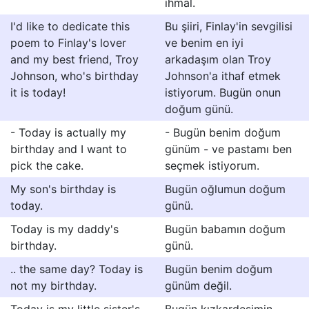
ihmal.
I'd like to dedicate this
Bu şiiri, Finlay'in sevgilisi
poem to Finlay's lover
ve benim en iyi
and my best friend, Troy
arkadaşım olan Troy
Johnson, who's birthday
Johnson'a ithaf etmek
it is today!
istiyorum. Bugün onun
doğum günü.
- Today is actually my
- Bugün benim doğum
birthday and I want to
günüm - ve pastamı ben
pick the cake.
seçmek istiyorum.
My son's birthday is
Bugün oğlumun doğum
today.
günü.
Today is my daddy's
Bugün babamın doğum
birthday.
günü.
.. the same day? Today is
Bugün benim doğum
not my birthday.
günüm değil.