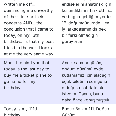
written me off...
endişelerini anlatmak için
demanding me unworthy
kullandıklarını fark ettim...
of their time or their
ve bugün geldiğim yerde,
concerns AND... the
16. doğumgünümde... en
conclusion that I came to
iyi arkadaşımın da pek
today, on my 16th
bir farkı olmadığını
birthday... is that my best
görüyorum.
friend in the world looks
at me the very same way.
Mom, I remind you that
Anne, sana bugünün,
today is the last day to
doğum günümü evde
buy me a ticket plane to
kutlamamız için alacağın
go home for my
uçak biletinin son günü
birthday...!
olduğunu hatırlatmak
istedim. Canım, bunu
daha önce konuşmuştuk.
Today is my 111th
Bugün Benim 111. Doğum
birthday!
Günüm.