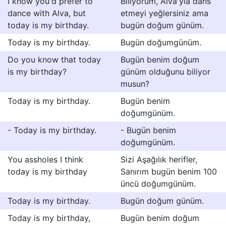
I know you'd prefer to
Biliyorum, Alva'yla dans
dance with Alva, but
etmeyi yeğlersiniz ama
today is my birthday.
bugün doğum günüm.
Today is my birthday.
Bugün doğumgünüm.
Do you know that today
Bugün benim doğum
is my birthday?
günüm olduğunu biliyor
musun?
Today is my birthday.
Bugün benim
doğumgünüm.
- Today is my birthday.
- Bugün benim
doğumgünüm.
You assholes I think
Sizi Aşağılık herifler,
today is my birthday
Sanırım bugün benim 100
üncü doğumgünüm.
Today is my birthday.
Bugün doğum günüm.
Today is my birthday,
Bugün benim doğum