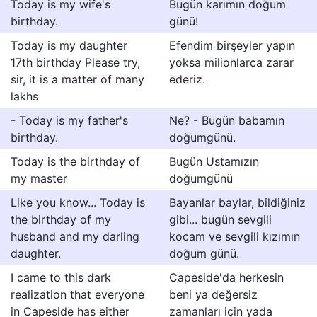
Today is my wife's
Bugün karımın doğum
birthday.
günü!
Today is my daughter
Efendim birşeyler yapın
17th birthday Please try,
yoksa milionlarca zarar
sir, it is a matter of many
ederiz.
lakhs
- Today is my father's
Ne? - Bugün babamın
birthday.
doğumgünü.
Today is the birthday of
Bugün Ustamızın
my master
doğumgünü
Like you know... Today is
Bayanlar baylar, bildiğiniz
the birthday of my
gibi... bugün sevgili
husband and my darling
kocam ve sevgili kızımın
daughter.
doğum günü.
I came to this dark
Capeside'da herkesin
realization that everyone
beni ya değersiz
in Capeside has either
zamanları için yada