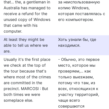
that... the, a gentleman in
за неиспользованную
Australia has managed to
копию Windows,
receive a refund for the
которая поставлялась с
unused copy of Windows
его компьютером.
that came with his
computer.
At least they might be
Хоть узнали бы, где
able to tell us where we
находимся.
are.
Usually it's the first place
- Обычно, это первое
we check at the top of
место, которое мы
the tour because that's
проверяем,... как
where most of the crimes
только выезжаем,
are committed in the
потому что там, из
precinct. MARCOSI : But
всех, относящихся к
both times we were
участку территорий,
someplace else.
чаще всего
совершаются