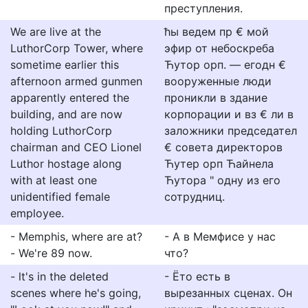
преступления.
We are live at the
ћы ведем пр € мой
LuthorCorp Tower, where
эфир от небоскреба
sometime earlier this
Ћутор орп. — егодн €
afternoon armed gunmen
вооруженные люди
apparently entered the
проникли в здание
building, and are now
корпорации и вз € ли в
holding LuthorCorp
заложники председател
chairman and CEO Lionel
€ совета директоров
Luthor hostage along
Ћутер орп Ћайнела
with at least one
Ћутора " одну из его
unidentified female
сотрудниц.
employee.
- Memphis, where are at?
- А в Мемфисе у нас
- We're 89 now.
что?
- lt's in the deleted
- Ётo ecть в
scenes where he's going,
выpeзaнныx cцeнax. Oн