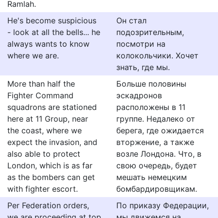
Ramlah.
He's become suspicious
Он стал
- look at all the bells... he
подозрительным,
always wants to know
посмотри на
where we are.
колокольчики. Хочет
знать, где мы.
More than half the
Больше половины
Fighter Command
эскадронов
squadrons are stationed
расположены в 11
here at 11 Group, near
группе. Недалеко от
the coast, where we
берега, где ожидается
expect the invasion, and
вторжение, а также
also able to protect
возле Лондона. Что, в
London, which is as far
свою очередь, будет
as the bombers can get
мешать немецким
with fighter escort.
бомбардировщикам.
Per Federation orders,
По приказу Федерации,
we are proceeding at top
мы движемся на