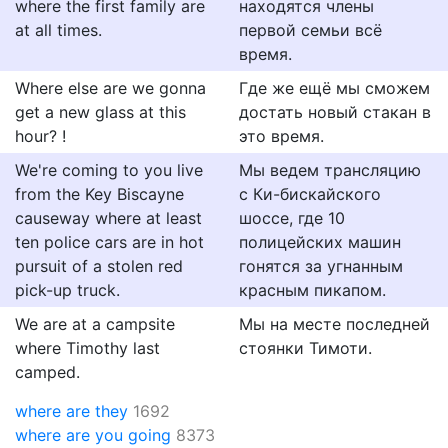
where the first family are
находятся члены
at all times.
первой семьи всё
время.
Where else are we gonna
Где же ещё мы сможем
get a new glass at this
достать новый стакан в
hour? !
это время.
We're coming to you live
Мы ведем трансляцию
from the Key Biscayne
с Ки-бискайского
causeway where at least
шоссе, где 10
ten police cars are in hot
полицейских машин
pursuit of a stolen red
гонятся за угнанным
pick-up truck.
красным пикапом.
We are at a campsite
Мы на месте последней
where Timothy last
стоянки Тимоти.
camped.
where are they
1692
where are you going
8373