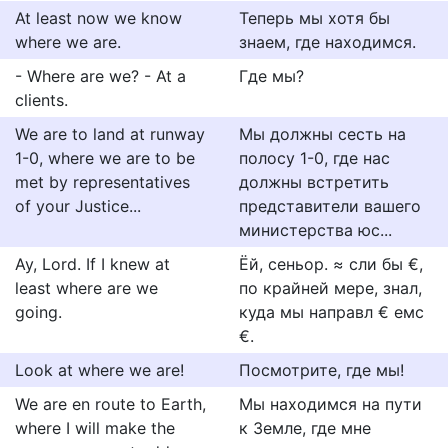
At least now we know
Теперь мы хотя бы
where we are.
знаем, где находимся.
- Where are we? - At a
Где мы?
clients.
We are to land at runway
Мы должны сесть на
1-0, where we are to be
полосу 1-0, где нас
met by representatives
должны встретить
of your Justice...
представители вашего
министерства юс...
Ay, Lord. If I knew at
Ёй, сеньор. ≈ сли бы €,
least where are we
по крайней мере, знал,
going.
куда мы направл € емс
€.
Look at where we are!
Посмотрите, где мы!
We are en route to Earth,
Мы находимся на пути
where I will make the
к Земле, где мне