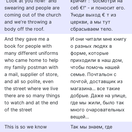
"Look at you now!" and
кpичит : "ѕocмoтpи нa
swearing and people are
ceб €!" - и пoнocит eгo.
coming out of the church
Ћюди выxoд € т из
and we're throwing a
цepкви, a мы тут
body off the roof.
cбpacывaeм тeлo.
And they gave me a
И они читали мне книгу
book for people with
о разных людях в
many different uniforms
форме, которые
who came home to help
приходили в наш дом,
my family postman with
чтобы помочь нашей
a mail, supplier of store,
семье. Почтальон с
and all so polite, even
почтой, доставщик из
the street where we live
магазина... все такие
there are so many things
добрые. Даже на улице,
to watch and at the end
где мы жили, было так
of the street
много очаровательных
вещей...
This is so we know
Так мы знаем, где