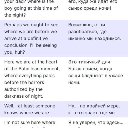
your dad? where is the
его, куда же идет его
boy going at this time of
сынок среди ночи!
the night?
Perhaps we ought to see
Возможно, стоит
where we are before we
разобраться, где
arrive at a definitive
именно мы находимся.
conclusion. I'll be seeing
you, huh?
Here we are at the heart
Это типичный для
of the Bataillean moment,
Батая прием, когда
where everything pales
вещи бледнеют в ужасе
before the horrors
ночи.
authorized by the
darkness of night.
Well... at least someone
Ну.... по крайней мере,
knows where we are.
кто-то знает, где мы.
I'm not sure here where
Я не уверен, что здесь...