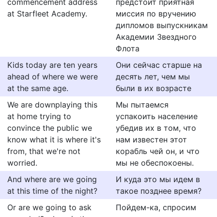
commencement address
предстоит приятная
at Starfleet Academy.
миссия по вручению
дипломов выпускникам
Академии Звездного
Флота
Kids today are ten years
Они сейчас старше на
ahead of where we were
десять лет, чем мы
at the same age.
были в их возрасте
We are downplaying this
Мы пытаемся
at home trying to
успакоить население
convince the public we
убедив их в том, что
know what it is where it's
нам известен этот
from, that we're not
корабль чей он, и что
worried.
мы не обеспокоены.
And where are we going
И куда это мы идем в
at this time of the night?
такое позднее время?
Or are we going to ask
Пойдем-ка, спросим