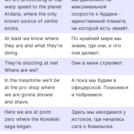
warp speed to the planet
максимальной
Ardana, where the only
скорости к Ардане -
known source of zenite
единственной планете,
exists.
на которой есть зенайт.
At least we know where
По крайней мере мы
they are and what they're
знаем, где они, и что
doing.
они делают.
They're shooting at me!
Они в меня стреляют.
Where are we?
In the meantime we'll be
А пока мы будем в
at the pro shop where
офицерской. Помоемся
we are gonna shower
и побреемся.
and shave.
Here we are at point
Здесь мы находимся у
zero where the Kowalski
истоков, где началась
saga began.
сага о Ковальски.