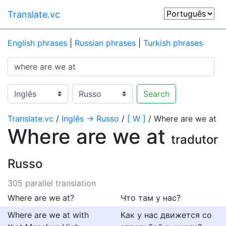
Translate.vc
English phrases
|
Russian phrases
|
Turkish phrases
Search
Translate.vc
/
Inglês → Russo
/
[ W ]
/ Where are we at
Where are we at
tradutor
Russo
305 parallel translation
Where are we at?
Что там у нас?
Where are we at with
Как у нас движется со