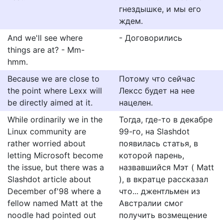
гнездышке, и мы его
ждем.
And we'll see where
- Договорились
things are at? - Mm-
hmm.
Because we are close to
Потому что сейчас
the point where Lexx will
Лексс будет на нее
be directly aimed at it.
нацелен.
While ordinarily we in the
Тогда, где-то в декабре
Linux community are
99-го, на Slashdot
rather worried about
появилась статья, в
letting Microsoft become
которой парень,
the issue, but there was a
назвавшийся Мэт ( Matt
Slashdot article about
), в вкратце рассказал
December of'98 where a
что... джентльмен из
fellow named Matt at the
Австралии смог
noodle had pointed out
получить возмещение