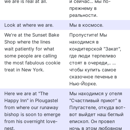
we are is real at all.
и сейчас... мы по-
прежнему в
реальности.
Look at where we are.
Мы в космосе.
We're at the Sunset Bake
Пропустите! Мы
Shop where the lines
находимся в
wait patiently for what
кондитерской "Закат",
some people are calling
где люди терпеливо
the most fabulous cookie
стоят в очереди,.. ...
treat in New York.
чтобы купить самое
сказочное печенье в
Нью-Йорке.
Here we are at "The
Мы находимся у отеля
Happy Inn" in Plougastel
"Счастливый приют" в
from where our runaway
Плугастеле, откуда вот-
bishop is soon to emerge
вот выйдет наш беглый
from his overnight love-
епископ. Он провел
nest.
ночь в этом любовном