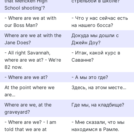
that Mencken High
стрельбой в школе?
School shooting'?
- Where are we at with
- Что у нас сейчас есть
our Boss Man?
на нашего босса?
Where are we at with the
Докуда мы дошли с
Jane Does?
Джейн Доу?
- All right Savannah,
- Итак, какой курс в
where are we at? - We're
Саванне?
82 now.
- Where are we at?
- А мы это где?
At the point where we
Здесь, на этом месте...
are...
Where are we, at the
Где мы, на кладбище?
graveyard?
- Where are we? - I am
- Мне сказали, что мы
told that we are at
находимся в Рамле.