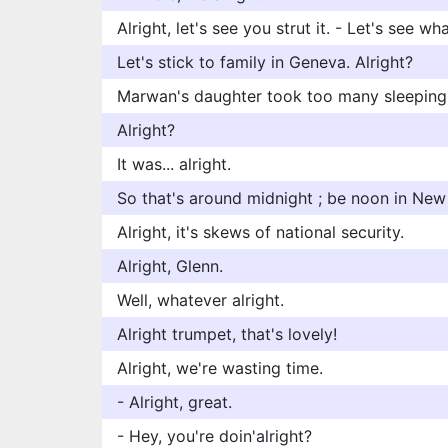
Alright, let's see you strut it. - Let's see wh
Let's stick to family in Geneva. Alright?
Marwan's daughter took too many sleeping pi
Alright?
It was... alright.
So that's around midnight ; be noon in New 
Alright, it's skews of national security.
Alright, Glenn.
Well, whatever alright.
Alright trumpet, that's lovely!
Alright, we're wasting time.
- Alright, great.
- Hey, you're doin'alright?