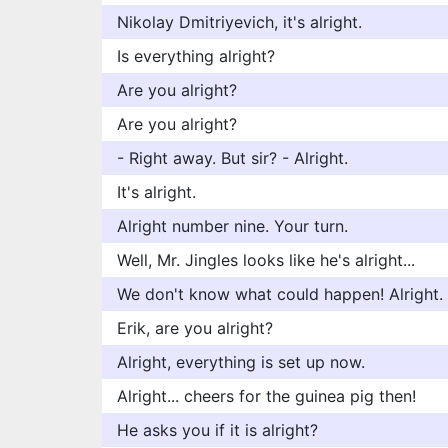
Nikolay Dmitriyevich, it's alright.
Is everything alright?
Are you alright?
Are you alright?
- Right away. But sir? - Alright.
It's alright.
Alright number nine. Your turn.
Well, Mr. Jingles looks like he's alright...
We don't know what could happen! Alright.
Erik, are you alright?
Alright, everything is set up now.
Alright... cheers for the guinea pig then!
He asks you if it is alright?