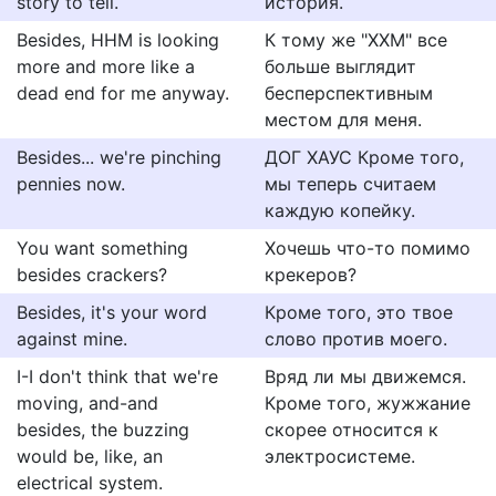
story to tell.
история.
Besides, HHM is looking
К тому же "ХХМ" все
more and more like a
больше выглядит
dead end for me anyway.
бесперспективным
местом для меня.
Besides... we're pinching
ДОГ ХАУС Кроме того,
pennies now.
мы теперь считаем
каждую копейку.
You want something
Хочешь что-то помимо
besides crackers?
крекеров?
Besides, it's your word
Кроме того, это твое
against mine.
слово против моего.
I-I don't think that we're
Вряд ли мы движемся.
moving, and-and
Кроме того, жужжание
besides, the buzzing
скорее относится к
would be, like, an
электросистеме.
electrical system.