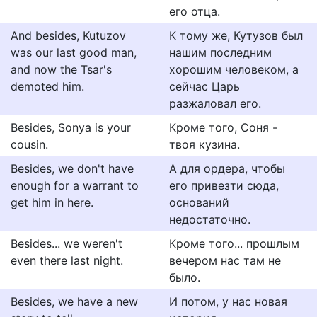
его отца.
And besides, Kutuzov
К тому же, Кутузов был
was our last good man,
нашим последним
and now the Tsar's
хорошим человеком, а
demoted him.
сейчас Царь
разжаловал его.
Besides, Sonya is your
Кроме того, Соня -
cousin.
твоя кузина.
Besides, we don't have
А для ордера, чтобы
enough for a warrant to
его привезти сюда,
get him in here.
оснований
недостаточно.
Besides... we weren't
Кроме того... прошлым
even there last night.
вечером нас там не
было.
Besides, we have a new
И потом, у нас новая