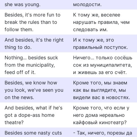
she was young.
молодости.
Besides, it's more fun to
К тому же, веселее
break the rules than to
нарушать правила, чем
follow them.
следовать им.
And besides, it's the right
И к тому же, это
thing to do.
правильный поступок.
Nothing... besides suck
Ничего... только сосёшь
from the municipality,
сок из муниципалитета,
feed off of it.
и живешь за его счёт.
Besides, we know how
Кроме того, мы знаем
you look, we've seen you
как вы выглядите, мы
on the news.
видели вас в новостях.
And besides, what if he's
Кроме того, что если у
got a dope-ass home
него дома нереально
theatre?
кайфовый кинотеатр?
Besides some nasty cuts
- Так, ничего, порезы да