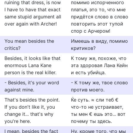
ruining that dress, is now
помимо испорченного
I have to have that exact
платья, это то, что мне
same stupid argument all
придётся слово в слово
over again with Archer!
повторить этот тупой
спор с Арчером!
You mean besides the
Имеешь в виду, помимо
critics?
критиков?
Besides, it looks like that
К тому же, похоже, что
enormous Lana Kane
эта здоровая Лана Кейн
person is the real killer.
и есть убийца.
- Besides, it's your word
- К тому же, твое слово
against mine.
против моего.
That's besides the point.
Ќе суть. ≈ сли теб €
If you don't like it, you
что-то не устраивает,
change it... that's why
ты мен € ешь это... вот
you're here.
почему ты здесь.
I mean, besides the fact
Ну, кроме того, что мы