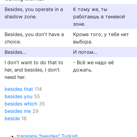
Besides, you operate in a
К тому же, ты
shadow zone.
работаешь в теневой
зоне.
Besides, you don't have a
Кроме того, у тебя нет
choice.
выбора.
Besides...
И потом...
I don't want to do that to
- Всё же надо её
her, and besides, I don't
дожать.
need her.
besides that
114
besides you
55
besides which
35
besides me
29
beside
16
translate "besides" Turkish