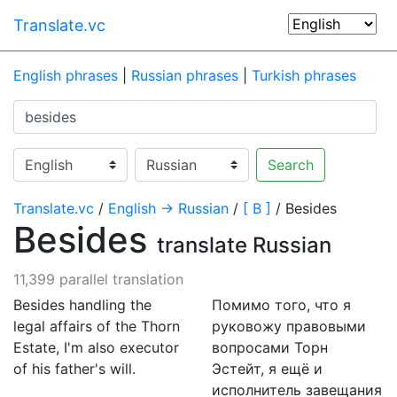
Translate.vc
English phrases
|
Russian phrases
|
Turkish phrases
Search
Translate.vc
/
English → Russian
/
[ B ]
/ Besides
Besides
translate Russian
11,399 parallel translation
Besides handling the
Помимо того, что я
legal affairs of the Thorn
руковожу правовыми
Estate, I'm also executor
вопросами Торн
of his father's will.
Эстейт, я ещё и
исполнитель завещания