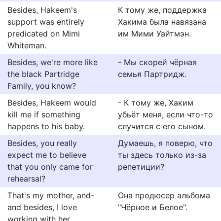
Besides, Hakeem's
К тому же, поддержка
support was entirely
Хакима была навязана
predicated on Mimi
им Мими Уайтмэн.
Whiteman.
Besides, we're more like
- Мы скорей чёрная
the black Partridge
семья Партридж.
Family, you know?
Besides, Hakeem would
- К тому же, Хаким
kill me if something
убьёт меня, если что-то
happens to his baby.
случится с его сыном.
Besides, you really
Думаешь, я поверю, что
expect me to believe
ты здесь только из-за
that you only came for
репетиции?
rehearsal?
That's my mother, and-
Она продюсер альбома
and besides, I love
"Чёрное и Белое".
working with her.