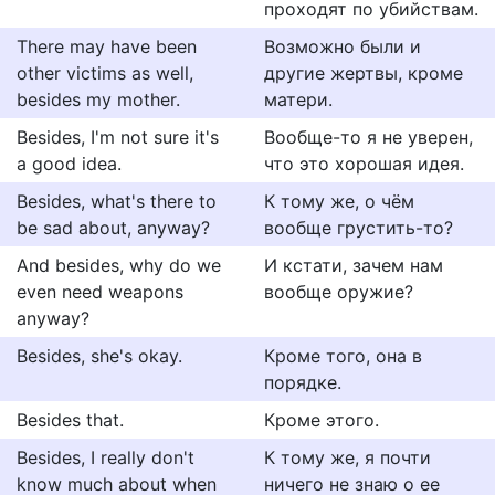
проходят по убийствам.
There may have been
Возможно были и
other victims as well,
другие жертвы, кроме
besides my mother.
матери.
Besides, I'm not sure it's
Вообще-то я не уверен,
a good idea.
что это хорошая идея.
Besides, what's there to
К тому же, о чём
be sad about, anyway?
вообще грустить-то?
And besides, why do we
И кстати, зачем нам
even need weapons
вообще оружие?
anyway?
Besides, she's okay.
Кроме того, она в
порядке.
Besides that.
Кроме этого.
Besides, I really don't
К тому же, я почти
know much about when
ничего не знаю о ее