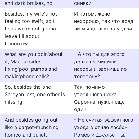
and dark bruises, no.
синяки.
Besides, my wife's not
И потом, жене
feeling too swift, so I
нехорошо, так что вряд
think we're not gonna
ли мы до завтра уедем.
leave till about
tomorrow.
What are you doin'about
- А что ты для этого
it, Mac, besides
делаешь, чинишь
fixing'pool pumps and
насосы и звонишь по
makin'phone calls?
телефону?
So, besides the one
Так, помимо
Saroyan lost, one other is
утерянного ножа
missing.
Сарояна, нужен еще
один.
And besides going out
- Не считая эффектного
like a carpet-munching
ухода в стиле лесбо-
Romeo and Juliet.
Ромео и Джульетты.