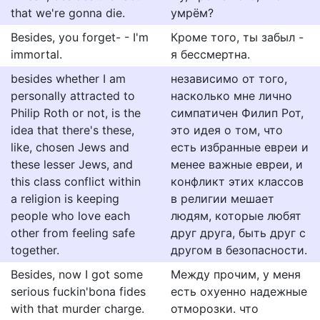
that we're gonna die.
умрём?
Besides, you forget- - I'm
Кроме того, ты забыл -
immortal.
я бессмертна.
besides whether I am
независимо от того,
personally attracted to
насколько мне лично
Philip Roth or not, is the
симпатичен Филип Рот,
idea that there's these,
это идея о том, что
like, chosen Jews and
есть избранные евреи и
these lesser Jews, and
менее важные евреи, и
this class conflict within
конфликт этих классов
a religion is keeping
в религии мешает
people who love each
людям, которые любят
other from feeling safe
друг друга, быть друг с
together.
другом в безопасности.
Besides, now I got some
Между прочим, у меня
serious fuckin'bona fides
есть охуенно надежные
with that murder charge.
отморозки. что