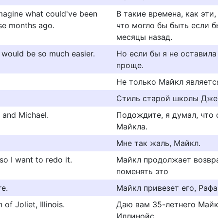
 imagine what could've been
В такие времена, как эти
ose months ago.
что могло бы быть если б
месяцы назад.
gs would be so much easier.
Но если бы я не оставила
проще.
Не только Майкл являетс
Стиль старой школы Дже
 and Michael.
Подождите, я думал, что
Майкла.
Мне так жаль, Майкл.
o I want to redo it.
Майкл продолжает возвра
поменять это
re.
Майкл привезет его, Рафа
f Joliet, Illinois.
Даю вам 35-летнего Майк
Иллинойс.