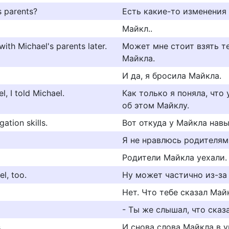
 parents?
Есть какие-то изменения
Майкл..
th Michael's parents later.
Может мне стоит взять т
Майкла.
И да, я бросила Майкла.
l, I told Michael.
Как только я поняла, что 
об этом Майклу.
ation skills.
Вот откуда у Майкла нав
Я не нравлюсь родителям
Родители Майкла уехали.
el, too.
Ну может частично из-за 
Нет. Что тебе сказал Май
- Ты же слышал, что сказ
,
И снова слова Майкла в у