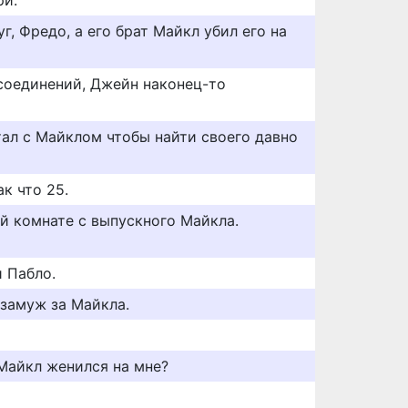
ри.
уг, Фредо, а его брат Майкл убил его на
соединений, Джейн наконец-то
тал с Майклом чтобы найти своего давно
к что 25.
ой комнате с выпускного Майкла.
и Пабло.
 замуж за Майкла.
ы Майкл женился на мне?