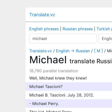
Translate.vc
English phrases
|
Russian phrases
|
Turkish
Translate.vc
/
English → Russian
/
[ M ]
/ Mi
Michael
translate Russ
18,790 parallel translation
Well, Michael knew they knew!
Michael Tascioni?
Michael B. Tascioni. July 28, 2012.
- Michael Perry.