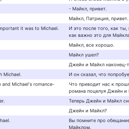
- Майкл, привет.
Майкл, Патриция, привет.
mportant it was to Michael.
И это после того, как ты
как важно это для Майкла
Майкл, все хорошо.
Майкл ушел?
Джейн и Майкл наконец-т
h Michael.
И он сказал, что попробу
ane and Michael's romance-
Что приводит нас к прош
романа поцелуя Джейн и 
r.
Теперь Джейн и Майкл сн
Джейн и Майкл?
hael.
Вы помните про обещание
Майклом.