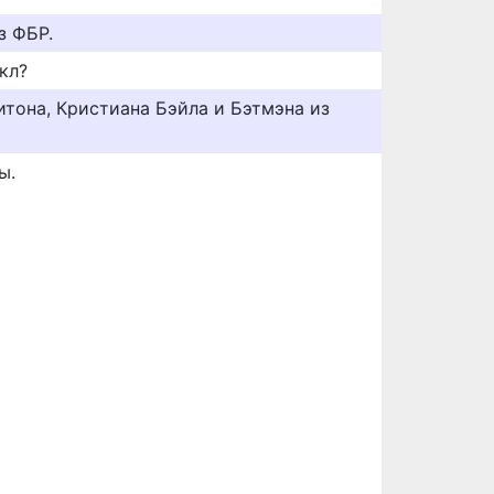
з ФБР.
кл?
итона, Кристиана Бэйла и Бэтмэна из
ы.