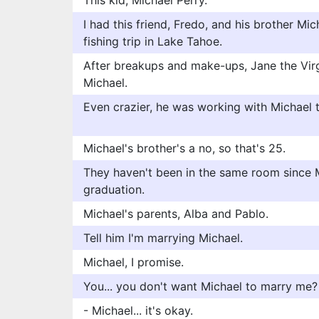
This kid, Michael Perry.
I had this friend, Fredo, and his brother Mic
fishing trip in Lake Tahoe.
After breakups and make-ups, Jane the Virg
Michael.
Even crazier, he was working with Michael to
Michael's brother's a no, so that's 25.
They haven't been in the same room since M
graduation.
Michael's parents, Alba and Pablo.
Tell him I'm marrying Michael.
Michael, I promise.
You... you don't want Michael to marry me?
- Michael... it's okay.