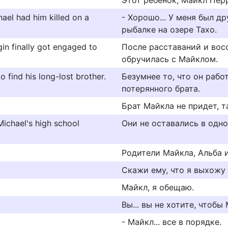
Этот ребёнок, Майкл Пер
hael had him killed on a
- Хорошо... У меня был др
рыбалке на озере Тахо.
in finally got engaged to
После расставаний и вос
обручилась с Майклом.
 find his long-lost brother.
Безумнее то, что он рабо
потерянного брата.
Брат Майкла не придет, та
ichael's high school
Они не оставались в одн
Родители Майкла, Альба 
Скажи ему, что я выхожу
Майкл, я обещаю.
Вы... вы не хотите, чтоб
- Майкл... все в порядке.