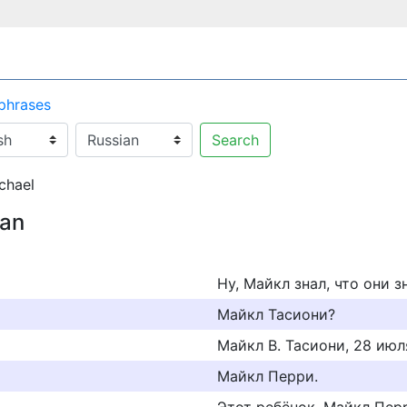
 phrases
Search
chael
ian
Ну, Майкл знал, что они з
Майкл Тасиони?
Майкл В. Тасиони, 28 июл
Майкл Перри.