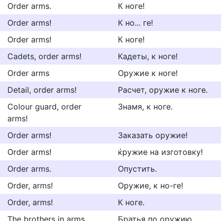
Order arms.
К ноге!
Order arms!
К но... ге!
Order arms!
К ноге!
Cadets, order arms!
Кадеты, к ноге!
Order arms
Оружие к ноге!
Detail, order arms!
Расчет, оружие к ноге.
Colour guard, order
Знамя, к ноге.
arms!
Order arms!
Заказать оружие!
Order arms!
ќружие на изготовку!
Order arms.
Опустить.
Order, arms!
Оружие, к но-ге!
Order, arms!
К ноге.
The brothers in arms
Братья по оружию