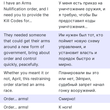
I have an Arms
У меня есть приказ на
Nullification order, and I
уничтожение оружия, и
need you to provide the
я требую, чтобы Вы
Kill Codes for...
предоставил коды
уничтожения...
They needed someone
Им нужен был тот, кто
that could get their arms
поймет новую схему
around a new form of
управления, и
government, bring about
установит власть и
order and control
порядок быстро и
quickly, peacefully.
мирно.
Whether you meant it or
Планировали вы это
not, April, this restraining
или нет, Эйприл,
order started an arms
судебный запрет начал
race.
гонку вооружений.
Order... arms!
Смирно!
Order... arms!
К ноге!