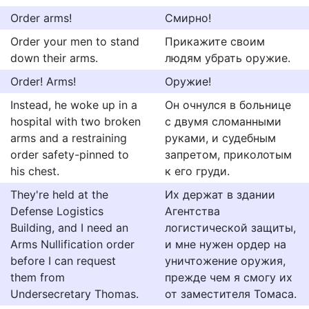
Order arms!
Смирно!
Order your men to stand
Прикажите своим
down their arms.
людям убрать оружие.
Order! Arms!
Оружие!
Instead, he woke up in a
Он очнулся в больнице
hospital with two broken
с двумя сломанными
arms and a restraining
руками, и судебным
order safety-pinned to
запретом, приколотым
his chest.
к его груди.
They're held at the
Их держат в здании
Defense Logistics
Агентства
Building, and I need an
логистической защиты,
Arms Nullification order
и мне нужен ордер на
before I can request
уничтожение оружия,
them from
прежде чем я смогу их
Undersecretary Thomas.
от заместителя Томаса.