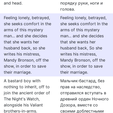
and head.
порядку руки, ноги и
голова.
Feeling lonely, betrayed,
Feeling lonely, betrayed,
she seeks comfort in the
she seeks comfort In the
arms of this mystery
arms of this mystery
man... and she decides
man... and she decides
that she wants her
that she wants her
husband back, so she
husband back, So she
writes his mistress,
writes his mistress,
Mandy Bronson, off the
Mandy Bronson, off the
show, in order to save
show, in order to save
their marriage.
their marriage.
A bastard boy with
Мальчик-бастард, без
nothing to inherit, off to
прав на наследство,
join the ancient order of
отправился вступать в
The Night's Watch,
древний орден Ночного
alongside his Valiant
Дозора, вместе со
brothers-in-arms.
своими доблестными