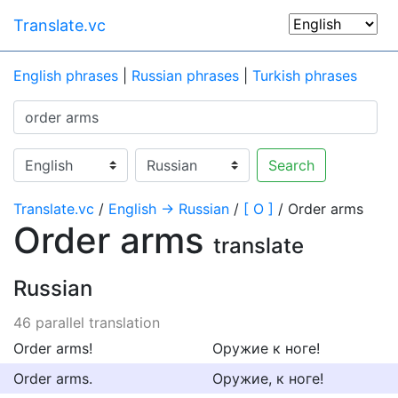
Translate.vc
English phrases
|
Russian phrases
|
Turkish phrases
Search
Translate.vc
/
English → Russian
/
[ O ]
/ Order arms
Order arms
translate
Russian
46 parallel translation
Order arms!
Оружие к ноге!
Order arms.
Оружие, к ноге!