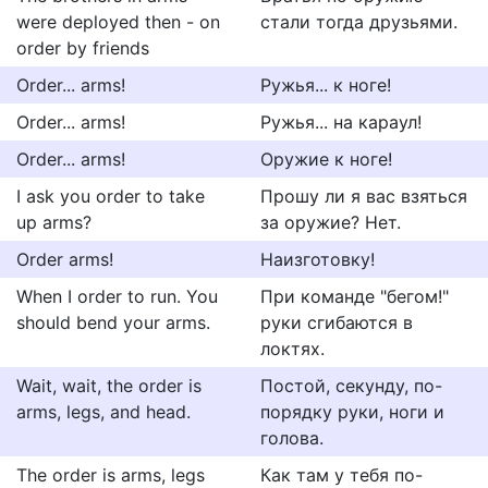
were deployed then - on
стали тогда друзьями.
order by friends
Order... arms!
Ружья... к ноге!
Order... arms!
Ружья... на караул!
Order... arms!
Оружие к ноге!
I ask you order to take
Прошу ли я вас взяться
up arms?
за оружие? Нет.
Order arms!
Наизготовку!
When I order to run. You
При команде "бегом!"
should bend your arms.
руки сгибаются в
локтях.
Wait, wait, the order is
Постой, секунду, по-
arms, legs, and head.
порядку руки, ноги и
голова.
The order is arms, legs
Как там у тебя по-