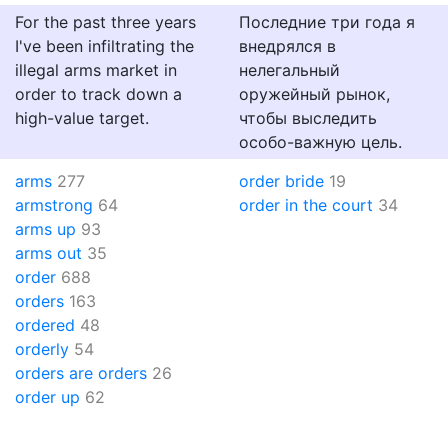
For the past three years
Последние три года я
I've been infiltrating the
внедрялся в
illegal arms market in
нелегальный
order to track down a
оружейный рынок,
high-value target.
чтобы выследить
особо-важную цель.
arms
277
order bride
19
armstrong
64
order in the court
34
arms up
93
arms out
35
order
688
orders
163
ordered
48
orderly
54
orders are orders
26
order up
62