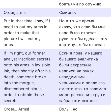
братьями по оружию.
Order, arms!
Смирно.
But in that time, I say, if I
Но в то же время...
need to out my arms in
скажу, что если бы мне
order to make that
надо было отрезать
picture I will cut my
руки, чтобы сделать эту
arms.
картину... я бы отрезал.
If I'm right, our former
Если я прав, у нашего
analyst inscribed secrets
бывшего аналитика
onto his arms in invisible
были секретные
ink, then shortly after his
надписи на руках
death, someone broke
невидимыми
into the morgue,
чернилами и после его
dismembered him in
смерти кто-то взломал
order to obtain those
морг, расчленил труп и
secrets.
забрал эти секреты.
Order... Arms!
Воль... но!