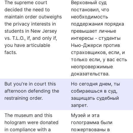
The supreme court
Верховный суд
decided the need to
постановил, что
maintain order outweighs
необходимость
the privacy interests in
поддержания порядка
students in New Jersey
превышает личные
vs. T.L.O., if, and only if,
интересы - студенты
you have articulable
Нью-Джерси против
facts.
страховщиков, если, и
только если, у вас есть
неопровержимые
доказательства.
But you're in court this
Но сегодня днем, ты
afternoon defending the
собираешься в суд,
restraining order.
защищать судебный
запрет.
The museum and this
Музей и эта
hologram were donated
голограмма были
in compliance with a
пожертвованы в