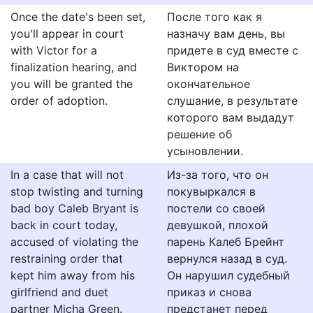
Once the date's been set,
После того как я
you'll appear in court
назначу вам день, вы
with Victor for a
придете в суд вместе с
finalization hearing, and
Виктором на
you will be granted the
окончательное
order of adoption.
слушание, в результате
которого вам выдадут
решение об
усыновлении.
In a case that will not
Из-за того, что он
stop twisting and turning
покувыркался в
bad boy Caleb Bryant is
постели со своей
back in court today,
девушкой, плохой
accused of violating the
парень Калеб Брейнт
restraining order that
вернулся назад в суд.
kept him away from his
Он нарушил судебный
girlfriend and duet
приказ и снова
partner Micha Green.
предстанет перед