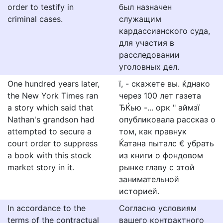
order to testify in
был назначен
criminal cases.
служащим
кардассианского суда,
для участия в
расследовании
уголовных дел.
One hundred years later,
ї, - скажете вы. ќднако
the New York Times ran
через 100 лет газета
a story which said that
ЂЌью -... орк " аймзї
Nathan's grandson had
опубликовала рассказ о
attempted to secure a
том, как правнук
court order to suppress
Ќатана пыталс € убрать
a book with this stock
из книги о фондовом
market story in it.
рынке главу с этой
занимательной
историей.
In accordance to the
Согласно условиям
terms of the contractual
вашего контрактного