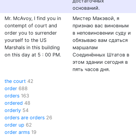
достаточных
оснований.
Mr. McAvoy, I find you in
Мистер Макэвой, я
contempt of court and
признаю вас виновным
order you to surrender
в неповиновении суду и
yourself to the US
обязываю вам сдаться
Marshals in this building
маршалам
on this day at 5 : 00 PM.
Соединённых Штатов в
этом здании сегодня в
пять часов дня.
the court
42
order
688
orders
163
ordered
48
orderly
54
orders are orders
26
order up
62
order arms
19