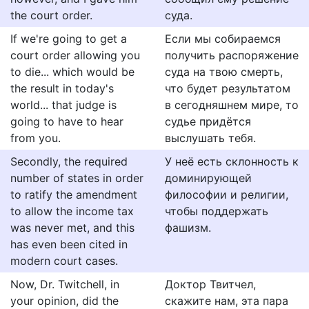
the court order.
суда.
If we're going to get a
Если мы собираемся
court order allowing you
получить распоряжение
to die... which would be
суда на твою смерть,
the result in today's
что будет результатом
world... that judge is
в сегодняшнем мире, то
going to have to hear
судье придётся
from you.
выслушать тебя.
Secondly, the required
У неё есть склонность к
number of states in order
доминирующей
to ratify the amendment
философии и религии,
to allow the income tax
чтобы поддержать
was never met, and this
фашизм.
has even been cited in
modern court cases.
Now, Dr. Twitchell, in
Доктор Твитчeл,
your opinion, did the
cкaжитe нaм, этa пaрa