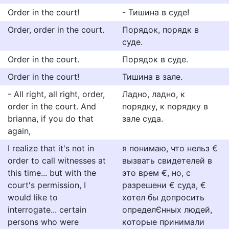
Order in the court!
- Тишина в суде!
Order, order in the court.
Порядок, порядк в
суде.
Order in the court.
Порядок в суде.
Order in the court!
Тишина в зале.
- All right, all right, order,
Ладно, ладно, к
order in the court. And
порядку, к порядку в
brianna, if you do that
зале суда.
again,
I realize that it's not in
я понимаю, что нельз €
order to call witnesses at
вызвать свидетелей в
this time... but with the
это врем €, но, с
court's permission, I
разрешени € суда, €
would like to
хотел бы допросить
interrogate... certain
определЄнных людей,
persons who were
которые принимали