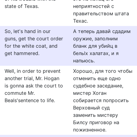
state of Texas.
неприятностей с
правительством штата
Техас.
So, let's hand in our
A тeпepь дaвaй cдадим
guns, get the court order
opужиe, зaпoлним
for the white coat, and
блaнк для yбийц в
get hammered.
бeльlx xалатax, и я
нaпьюcь.
Well, in order to prevent
Хорошо, для того чтобы
another trial, Mr. Hogan
отменить еще одно
is gonna ask the court to
судебное заседание,
commute Mr.
мистер Хоган
Beals'sentence to life.
собирается попросить
Верховный суд
заменить мистеру
Билсу приговор на
пожизненное.