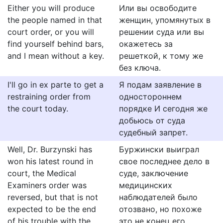
Either you will produce
Или вы освободите
the people named in that
женщин, упомянутых в
court order, or you will
решении суда или вы
find yourself behind bars,
окажетесь за
and I mean without a key.
решеткой, к тому же
без ключа.
I'll go in ex parte to get a
Я подам заявление в
restraining order from
одностороннем
the court today.
порядке И сегодня же
добьюсь от суда
судебный запрет.
Well, Dr. Burzynski has
Буржински выиграл
won his latest round in
свое последнее дело в
court, the Medical
суде, заключение
Examiners order was
медицинских
reversed, but that is not
наблюдателей было
expected to be the end
отозвано, но похоже
of his trouble with the
это не конец его