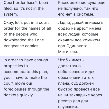
Court order hasn't been
Распоряжение суда еще
filed, so it's not in the
не получено, так что
system.
его нет в системе.
Okay, let's put in a court
Ладно, давай впишем в
order for the names of all
ордер на арест имена
of the people who
всех людей которые
downloaded the Lone
скачали все комиксы
Vengeance comics.
про Одинокого
Мстителя.
In order to have enough
Чтобы иметь
properties to
достаточно
accommodate this plan,
собственности для
you'll have to make the
обеспечения этого
court move our
плана, суд должен
foreclosures through the
быстро провести все
dockets quickly.
наши закладные через
реестр дел для
слушания.