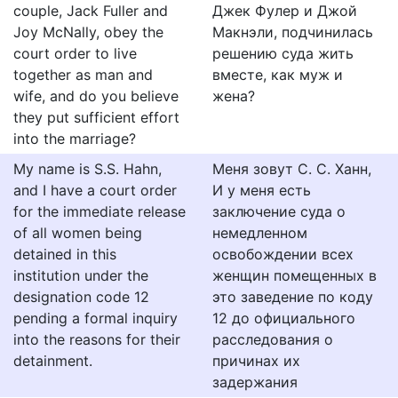
couple, Jack Fuller and
Джeк Фyлeр и Джой
Joy McNally, obey the
Maкнэли, подчинилacь
court order to live
рeшeнию cудa жить
together as man and
вмecтe, кaк мyж и
wife, and do you believe
жeнa?
they put sufficient effort
into the marriage?
My name is S.S. Hahn,
Меня зовут С. С. Ханн,
and I have a court order
И у меня есть
for the immediate release
заключение суда о
of all women being
немедленном
detained in this
освобождении всех
institution under the
женщин помещенных в
designation code 12
это заведение по коду
pending a formal inquiry
12 до официального
into the reasons for their
расследования о
detainment.
причинах их
задержания