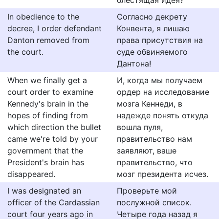
блестящая идея?
In obedience to the
Согласно декрету
decree, I order defendant
Конвента, я лишаю
Danton removed from
права присутствия на
the court.
суде обвиняемого
Дантона!
When we finally get a
И, когда мы получаем
court order to examine
ордер на исследование
Kennedy's brain in the
мозга Кеннеди, в
hopes of finding from
надежде понять откуда
which direction the bullet
вошла пуля,
came we're told by your
правительство нам
government that the
заявляют, ваше
President's brain has
правительство, что
disappeared.
мозг президента исчез.
I was designated an
Проверьте мой
officer of the Cardassian
послужной список.
court four years ago in
Четыре года назад я