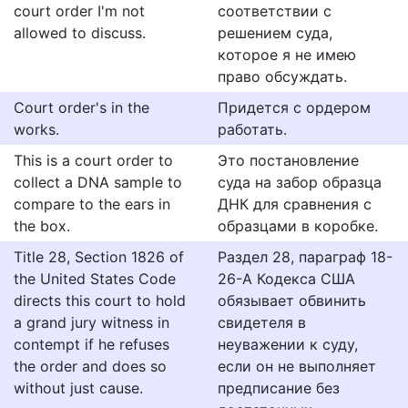
court order I'm not
соответствии с
allowed to discuss.
решением суда,
которое я не имею
право обсуждать.
Court order's in the
Придется с ордером
works.
работать.
This is a court order to
Это постановление
collect a DNA sample to
суда на забор образца
compare to the ears in
ДНК для сравнения с
the box.
образцами в коробке.
Title 28, Section 1826 of
Раздел 28, параграф 18-
the United States Code
26-А Кодекса США
directs this court to hold
обязывает обвинить
a grand jury witness in
свидетеля в
contempt if he refuses
неуважении к суду,
the order and does so
если он не выполняет
without just cause.
предписание без