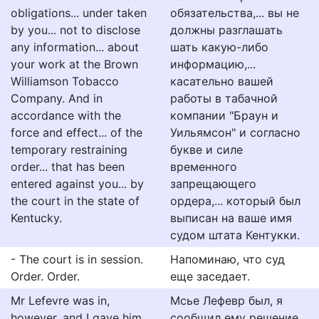
obligations... under taken
обязательства,... вы не
by you... not to disclose
должны разглашать
any information... about
шать какую-либо
your work at the Brown
информацию,...
Williamson Tobacco
касательно вашей
Company. And in
работы в табачной
accordance with the
компании "Браун и
force and effect... of the
Уильямсон" и согласно
temporary restraining
букве и силе
order... that has been
временного
entered against you... by
запрещающего
the court in the state of
ордера,... который был
Kentucky.
выписан на ваше имя
судом штата Кентукки.
- The court is in session.
Напоминаю, что суд
Order. Order.
еще заседает.
Mr Lefevre was in,
Мсье Лефевр был, я
however, and I gave him
сообщил ему решение