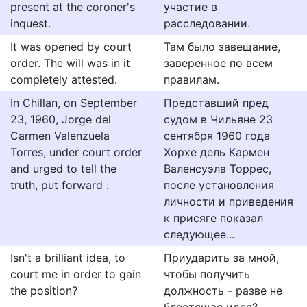
present at the coroner's
участие в
inquest.
расследовании.
It was opened by court
Там было завещание,
order. The will was in it
заверенное по всем
completely attested.
правилам.
In Chillan, on September
Представший пред
23, 1960, Jorge del
судом в Чильяне 23
Carmen Valenzuela
сентября 1960 года
Torres, under court order
Хорхе дель Кармен
and urged to tell the
Валенсуэла Торрес,
truth, put forward :
после установления
личности и приведения
к присяге показал
следующее...
Isn't a brilliant idea, to
Приударить за мной,
court me in order to gain
чтобы получить
the position?
должность - разве не