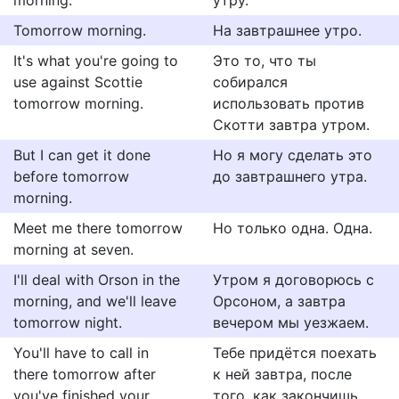
morning.
утру.
Tomorrow morning.
На завтрашнее утро.
It's what you're going to
Это то, что ты
use against Scottie
собирался
tomorrow morning.
использовать против
Скотти завтра утром.
But I can get it done
Но я могу сделать это
before tomorrow
до завтрашнего утра.
morning.
Meet me there tomorrow
Но только одна. Одна.
morning at seven.
I'll deal with Orson in the
Утром я договорюсь с
morning, and we'll leave
Орсоном, а завтра
tomorrow night.
вечером мы уезжаем.
You'll have to call in
Тебе придётся поехать
there tomorrow after
к ней завтра, после
you've finished your
того, как закончишь