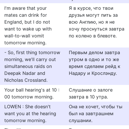
I'm aware that your
Я в курсе, что твои
mates can drink for
друзья могут пить за
England, but I do not
всю Англию, но я не
want to wake up with
хочу проснуться завтра
wall-to-wall vomit
по колено в блевоте.
tomorrow morning.
- So, first thing tomorrow
Первым делом завтра
morning, we'll carry out
утром в одно и то же
simultaneous raids on
время сделаем рейд к
Deepak Nadar and
Надару и Крослэнду.
Nicholas Crossland.
Your ball hearing's at 10 :
Слушание о залоге
00 tomorrow morning.
завтра в 10 утра.
LOWEN : She doesn't
Она не хочет, чтобы ты
want you at the hearing
был на завтрашнем
tomorrow morning.
слушании.