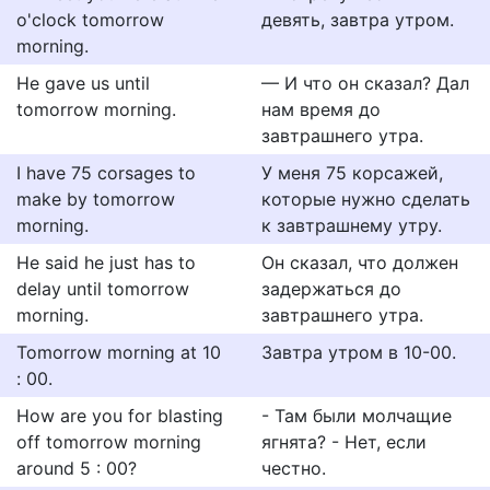
o'clock tomorrow
девять, завтра утром.
morning.
He gave us until
— И что он сказал? Дал
tomorrow morning.
нам время до
завтрашнего утра.
I have 75 corsages to
У меня 75 корсажей,
make by tomorrow
которые нужно сделать
morning.
к завтрашнему утру.
He said he just has to
Он сказал, что должен
delay until tomorrow
задержаться до
morning.
завтрашнего утра.
Tomorrow morning at 10
Завтра утром в 10-00.
: 00.
How are you for blasting
- Там были молчащие
off tomorrow morning
ягнята? - Нет, если
around 5 : 00?
честно.