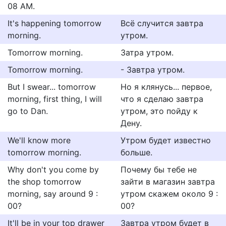
08 AM.
It's happening tomorrow
Всё случится завтра
morning.
утром.
Tomorrow morning.
Затра утром.
Tomorrow morning.
- Завтра утром.
But I swear... tomorrow
Но я клянусь... первое,
morning, first thing, I will
что я сделаю завтра
go to Dan.
утром, это пойду к
Дену.
We'll know more
Утром будет известно
tomorrow morning.
больше.
Why don't you come by
Почему бы тебе не
the shop tomorrow
зайти в магазин завтра
morning, say around 9 :
утром скажем около 9 :
00?
00?
It'll be in your top drawer
Завтра утром будет в