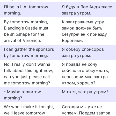
I'll be in L.A. tomorrow
Я буду в Лос Анджелесе
morning.
завтра утром.
By tomorrow morning,
К завтрашнему утру
Blanding's Castle must
замок должен быть
be shipshape for the
безупречен к приезду
arrival of Veronica.
Вероники.
I can gather the sponsors
Я соберу спонсоров
by tomorrow morning.
завтра утром.
No, I really don't wanna
Я правда не хочу
talk about this right now,
сейчас это обсуждать,
can you just please call
перезвони мне завтра
me tomorrow morning?
утром, хорошо?
- Maybe tomorrow
Может, завтра утром?
morning?
We won't make it tonight,
Сегодня мы уже не
we'll leave tomorrow
успеем. Поедем завтра