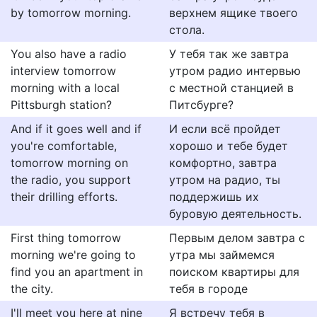
by tomorrow morning.
верхнем ящике твоего
стола.
You also have a radio
У тебя так же завтра
interview tomorrow
утром радио интервью
morning with a local
с местной станцией в
Pittsburgh station?
Питсбурге?
And if it goes well and if
И если всё пройдет
you're comfortable,
хорошо и тебе будет
tomorrow morning on
комфортно, завтра
the radio, you support
утром на радио, ты
their drilling efforts.
поддержишь их
буровую деятельность.
First thing tomorrow
Первым делом завтра с
morning we're going to
утра мы займемся
find you an apartment in
поиском квартиры для
the city.
тебя в городе
I'll meet you here at nine
Я встречу тебя в