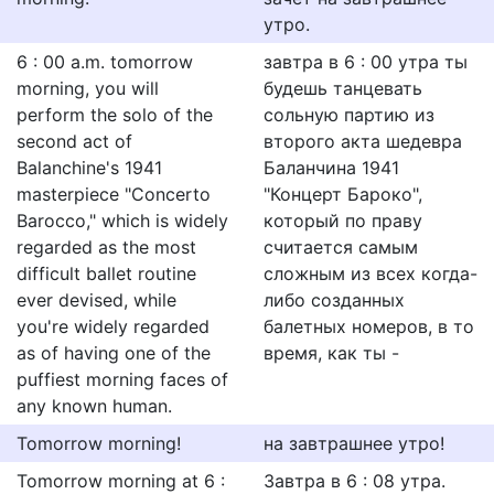
утро.
6 : 00 a.m. tomorrow
завтра в 6 : 00 утра ты
morning, you will
будешь танцевать
perform the solo of the
сольную партию из
second act of
второго акта шедевра
Balanchine's 1941
Баланчина 1941
masterpiece "Concerto
"Концерт Бароко",
Barocco," which is widely
который по праву
regarded as the most
считается самым
difficult ballet routine
сложным из всех когда-
ever devised, while
либо созданных
you're widely regarded
балетных номеров, в то
as of having one of the
время, как ты -
puffiest morning faces of
any known human.
Tomorrow morning!
на завтрашнее утро!
Tomorrow morning at 6 :
Завтра в 6 : 08 утра.