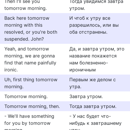
Then I'll see you
Тогда увидимся завтра
tomorrow morning.
утром.
Back here tomorrow
И чтоб к утру все
morning with this
разрешилось, или вы
resolved, or you're both
оба отстранены.
suspended. John?
Yeah, and tomorrow
Да, и завтра утром, это
morning, we are gonna
название покажется
find that name painfully
нам болезненно-
ironic.
ироничным
Uh, first thing tomorrow
Первым же делом с
morning.
утра.
Tomorrow morning.
Завтра утром.
Tomorrow morning, then.
Тогда завтра утром.
- We'll have something
- У нас будет что-
for you by tomorrow
нибудь к завтрашнему