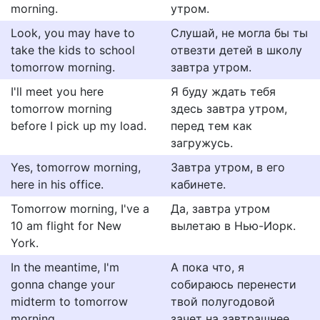
morning.
утром.
Look, you may have to
Слушай, не могла бы ты
take the kids to school
отвезти детей в школу
tomorrow morning.
завтра утром.
I'll meet you here
Я буду ждать тебя
tomorrow morning
здесь завтра утром,
before I pick up my load.
перед тем как
загружусь.
Yes, tomorrow morning,
Завтра утром, в его
here in his office.
кабинете.
Tomorrow morning, I've a
Да, завтра утром
10 am flight for New
вылетаю в Нью-Иорк.
York.
In the meantime, I'm
А пока что, я
gonna change your
собираюсь перенести
midterm to tomorrow
твой полугодовой
morning.
зачет на завтрашнее