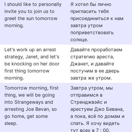
I should like to personally
Я хотел бы лично
invite you to join us to
пригласить тебя
greet the sun tomorrow
присоединиться к нам
morning.
завтра утром
поприветствовать
солнце.
Let's work up an arrest
Давайте проработаем
strategy, Janet, and let's
стратегию ареста,
be knocking on her door
Джанет, и давайте
first thing tomorrow
постучим в ее дверь
morning.
завтра же утром.
Tomorrow morning, first
Завтра утром, мы
thing, we will be going
отправимся в
into Strangeways and
Стренджвэйс и
arresting Joe Bevan, so
арестуем Джо Бевана,
go home, get some
а пока, всё по домам и
sleep.
спать. Я хочу видеть
тут всех в 7 : 00.