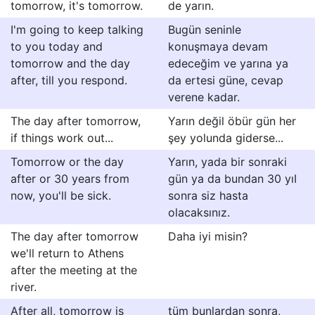
tomorrow, it's tomorrow.
de yarın.
I'm going to keep talking
Bugün seninle
to you today and
konuşmaya devam
tomorrow and the day
edeceğim ve yarına ya
after, till you respond.
da ertesi güne, cevap
verene kadar.
The day after tomorrow,
Yarın değil öbür gün her
if things work out...
şey yolunda giderse...
Tomorrow or the day
Yarın, yada bir sonraki
after or 30 years from
gün ya da bundan 30 yıI
now, you'll be sick.
sonra siz hasta
olacaksınız.
The day after tomorrow
Daha iyi misin?
we'll return to Athens
after the meeting at the
river.
After all, tomorrow is
tüm bunlardan sonra,