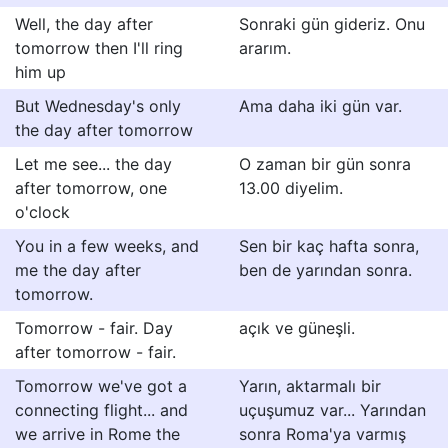
Well, the day after
Sonraki gün gideriz. Onu
tomorrow then I'll ring
ararım.
him up
But Wednesday's only
Ama daha iki gün var.
the day after tomorrow
Let me see... the day
O zaman bir gün sonra
after tomorrow, one
13.00 diyelim.
o'clock
You in a few weeks, and
Sen bir kaç hafta sonra,
me the day after
ben de yarından sonra.
tomorrow.
Tomorrow - fair. Day
açık ve güneşli.
after tomorrow - fair.
Tomorrow we've got a
Yarın, aktarmalı bir
connecting flight... and
uçuşumuz var... Yarından
we arrive in Rome the
sonra Roma'ya varmış