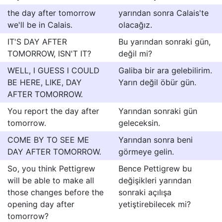
the day after tomorrow
yarından sonra Calais'te
we'll be in Calais.
olacağız.
IT'S DAY AFTER
Bu yarından sonraki gün,
TOMORROW, ISN'T IT?
değil mi?
WELL, I GUESS I COULD
Galiba bir ara gelebilirim.
BE HERE, LIKE, DAY
Yarın değil öbür gün.
AFTER TOMORROW.
You report the day after
Yarından sonraki gün
tomorrow.
geleceksin.
COME BY TO SEE ME
Yarından sonra beni
DAY AFTER TOMORROW.
görmeye gelin.
So, you think Pettigrew
Bence Pettigrew bu
will be able to make all
değişikleri yarından
those changes before the
sonraki açıIışa
opening day after
yetiştirebilecek mi?
tomorrow?