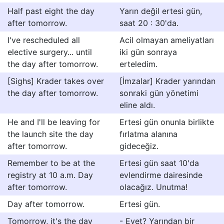
Half past eight the day
Yarın değil ertesi gün,
after tomorrow.
saat 20 : 30'da.
I've rescheduled all
Acil olmayan ameliyatları
elective surgery... until
iki gün sonraya
the day after tomorrow.
erteledim.
[Sighs] Krader takes over
[İmzalar] Krader yarından
the day after tomorrow.
sonraki gün yönetimi
eline aldı.
He and I'll be leaving for
Ertesi gün onunla birlikte
the launch site the day
fırlatma alanına
after tomorrow.
gideceğiz.
Remember to be at the
Ertesi gün saat 10'da
registry at 10 a.m. Day
evlendirme dairesinde
after tomorrow.
olacağız. Unutma!
Day after tomorrow.
Ertesi gün.
Tomorrow, it's the day
- Evet? Yarından bir