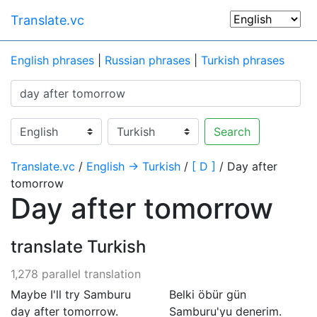
Translate.vc
English phrases
|
Russian phrases
|
Turkish phrases
Search
Translate.vc
/
English → Turkish
/
[ D ]
/ Day after
tomorrow
Day after tomorrow
translate Turkish
1,278 parallel translation
Maybe I'll try Samburu
Belki öbür gün
day after tomorrow.
Samburu'yu denerim.