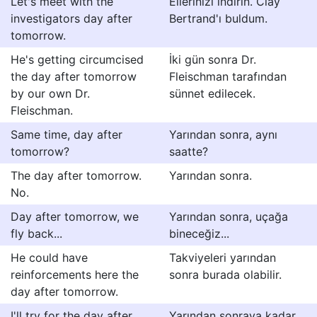
Let's meet with the
Ellerinizi indirin. Clay
investigators day after
Bertrand'ı buldum.
tomorrow.
He's getting circumcised
İki gün sonra Dr.
the day after tomorrow
Fleischman tarafından
by our own Dr.
sünnet edilecek.
Fleischman.
Same time, day after
Yarından sonra, aynı
tomorrow?
saatte?
The day after tomorrow.
Yarından sonra.
No.
Day after tomorrow, we
Yarından sonra, uçağa
fly back...
bineceğiz...
He could have
Takviyeleri yarından
reinforcements here the
sonra burada olabilir.
day after tomorrow.
I'll try for the day after
Yarından sonraya kadar