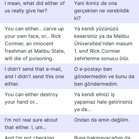
I mean, what did either of
Yani ikimiz de ona
us really give her?
gerçekten ne verebildik
ki?
You can either... carve up
Ya kendi yüzünüzü
your own face, or... Rick
kesersiniz ya da Malibu
Cormier, an innocent
Üniversitesi'nden masum
freshman at Malibu State,
1. sınıf Rick Cormier
will die of poisoning.
zehirlenme sonucu ölür.
I didn't send that e-mail,
O e-postayı ben
and I didn't send this one
göndermedim ve bunu da
either.
ben göndermedim.
You can either destroy
Ya kendi elinizi iş
your hand or...
yapamaz hale getirirsiniz
ya da...
I'm not real sure about
Ondan da emin değilim.
that either. I, um...
And I'm not checking
Buna bakmayacağım da.