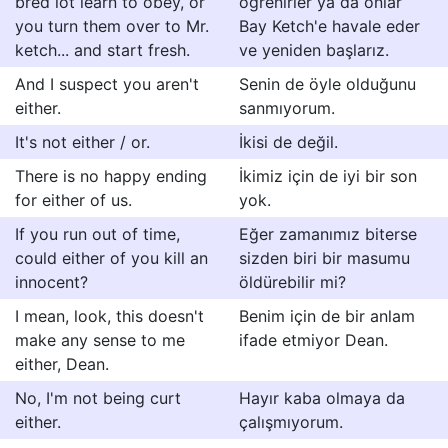
bred lot learn to obey, or
öğrenirler ya da onlar
you turn them over to Mr.
Bay Ketch'e havale eder
ketch... and start fresh.
ve yeniden başlarız.
And I suspect you aren't
Senin de öyle olduğunu
either.
sanmıyorum.
It's not either / or.
İkisi de değil.
There is no happy ending
İkimiz için de iyi bir son
for either of us.
yok.
If you run out of time,
Eğer zamanımız biterse
could either of you kill an
sizden biri bir masumu
innocent?
öldürebilir mi?
I mean, look, this doesn't
Benim için de bir anlam
make any sense to me
ifade etmiyor Dean.
either, Dean.
No, I'm not being curt
Hayır kaba olmaya da
either.
çalışmıyorum.