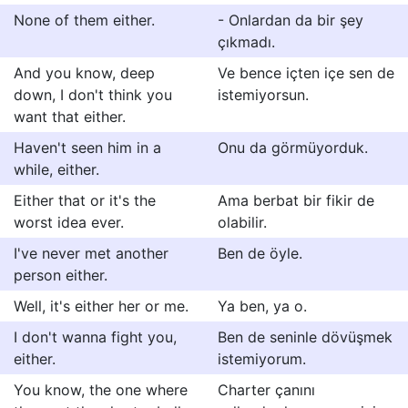
None of them either.
- Onlardan da bir şey
çıkmadı.
And you know, deep
Ve bence içten içe sen de
down, I don't think you
istemiyorsun.
want that either.
Haven't seen him in a
Onu da görmüyorduk.
while, either.
Either that or it's the
Ama berbat bir fikir de
worst idea ever.
olabilir.
I've never met another
Ben de öyle.
person either.
Well, it's either her or me.
Ya ben, ya o.
I don't wanna fight you,
Ben de seninle dövüşmek
either.
istemiyorum.
You know, the one where
Charter çanını