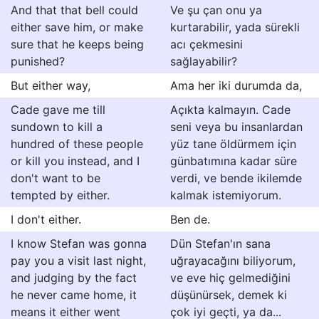
And that that bell could
Ve şu çan onu ya
either save him, or make
kurtarabilir, yada sürekli
sure that he keeps being
acı çekmesini
punished?
sağlayabilir?
But either way,
Ama her iki durumda da,
Cade gave me till
Açıkta kalmayın. Cade
sundown to kill a
seni veya bu insanlardan
hundred of these people
yüz tane öldürmem için
or kill you instead, and I
günbatımına kadar süre
don't want to be
verdi, ve bende ikilemde
tempted by either.
kalmak istemiyorum.
I don't either.
Ben de.
I know Stefan was gonna
Dün Stefan'ın sana
pay you a visit last night,
uğrayacağını biliyorum,
and judging by the fact
ve eve hiç gelmediğini
he never came home, it
düşünürsek, demek ki
means it either went
çok iyi geçti, ya da...