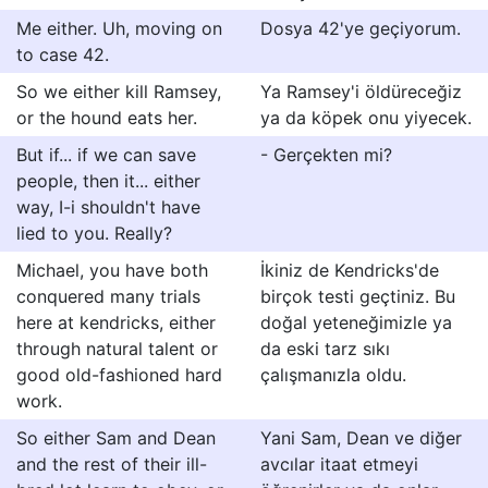
Me either. Uh, moving on
Dosya 42'ye geçiyorum.
to case 42.
So we either kill Ramsey,
Ya Ramsey'i öldüreceğiz
or the hound eats her.
ya da köpek onu yiyecek.
But if... if we can save
- Gerçekten mi?
people, then it... either
way, I-i shouldn't have
lied to you. Really?
Michael, you have both
İkiniz de Kendricks'de
conquered many trials
birçok testi geçtiniz. Bu
here at kendricks, either
doğal yeteneğimizle ya
through natural talent or
da eski tarz sıkı
good old-fashioned hard
çalışmanızla oldu.
work.
So either Sam and Dean
Yani Sam, Dean ve diğer
and the rest of their ill-
avcılar itaat etmeyi