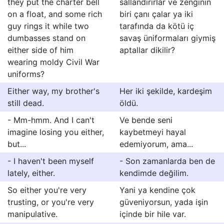
they put the charter bell
sallandırırlar ve zenginin
on a float, and some rich
biri çanı çalar ya iki
guy rings it while two
tarafında da kötü iç
dumbasses stand on
savaş üniformaları giymiş
either side of him
aptallar dikilir?
wearing moldy Civil War
uniforms?
Either way, my brother's
Her iki şekilde, kardeşim
still dead.
öldü.
- Mm-hmm. And I can't
Ve bende seni
imagine losing you either,
kaybetmeyi hayal
but...
edemiyorum, ama...
- I haven't been myself
- Son zamanlarda ben de
lately, either.
kendimde değilim.
So either you're very
Yani ya kendine çok
trusting, or you're very
güveniyorsun, yada işin
manipulative.
içinde bir hile var.