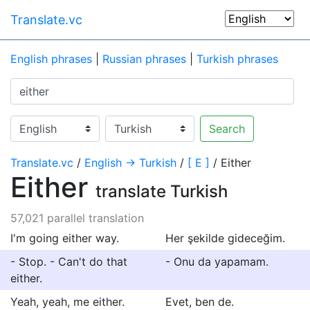
Translate.vc
English phrases
|
Russian phrases
|
Turkish phrases
Search
Translate.vc
/
English → Turkish
/
[ E ]
/ Either
Either
translate Turkish
57,021 parallel translation
I'm going either way.
Her şekilde gideceğim.
- Stop. - Can't do that
- Onu da yapamam.
either.
Yeah, yeah, me either.
Evet, ben de.