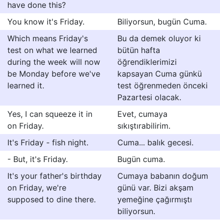
have done this?
You know it's Friday.
Biliyorsun, bugün Cuma.
Which means Friday's
Bu da demek oluyor ki
test on what we learned
bütün hafta
during the week will now
öğrendiklerimizi
be Monday before we've
kapsayan Cuma günkü
learned it.
test öğrenmeden önceki
Pazartesi olacak.
Yes, I can squeeze it in
Evet, cumaya
on Friday.
sıkıştırabilirim.
It's Friday - fish night.
Cuma... balık gecesi.
- But, it's Friday.
Bugün cuma.
It's your father's birthday
Cumaya babanın doğum
on Friday, we're
günü var. Bizi akşam
supposed to dine there.
yemeğine çağırmıştı
biliyorsun.