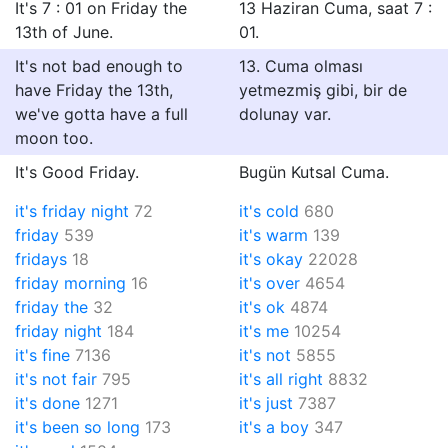
It's 7 : 01 on Friday the
13 Haziran Cuma, saat 7 :
13th of June.
01.
It's not bad enough to
13. Cuma olması
have Friday the 13th,
yetmezmiş gibi, bir de
we've gotta have a full
dolunay var.
moon too.
It's Good Friday.
Bugün Kutsal Cuma.
it's friday night
72
it's cold
680
friday
539
it's warm
139
fridays
18
it's okay
22028
friday morning
16
it's over
4654
friday the
32
it's ok
4874
friday night
184
it's me
10254
it's fine
7136
it's not
5855
it's not fair
795
it's all right
8832
it's done
1271
it's just
7387
it's been so long
173
it's a boy
347