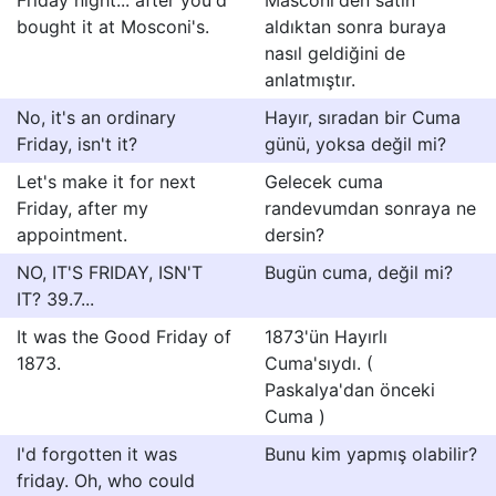
Friday night... after you'd
Masconi'den satın
bought it at Mosconi's.
aldıktan sonra buraya
nasıl geldiğini de
anlatmıştır.
No, it's an ordinary
Hayır, sıradan bir Cuma
Friday, isn't it?
günü, yoksa değil mi?
Let's make it for next
Gelecek cuma
Friday, after my
randevumdan sonraya ne
appointment.
dersin?
NO, IT'S FRIDAY, ISN'T
Bugün cuma, değil mi?
IT? 39.7...
It was the Good Friday of
1873'ün Hayırlı
1873.
Cuma'sıydı. (
Paskalya'dan önceki
Cuma )
I'd forgotten it was
Bunu kim yapmış olabilir?
friday. Oh, who could