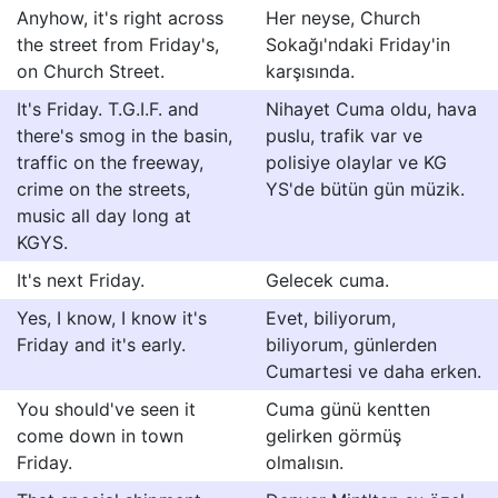
Anyhow, it's right across
Her neyse, Church
the street from Friday's,
Sokağı'ndaki Friday'in
on Church Street.
karşısında.
It's Friday. T.G.I.F. and
Nihayet Cuma oldu, hava
there's smog in the basin,
puslu, trafik var ve
traffic on the freeway,
polisiye olaylar ve KG
crime on the streets,
YS'de bütün gün müzik.
music all day long at
KGYS.
It's next Friday.
Gelecek cuma.
Yes, I know, I know it's
Evet, biliyorum,
Friday and it's early.
biliyorum, günlerden
Cumartesi ve daha erken.
You should've seen it
Cuma günü kentten
come down in town
gelirken görmüş
Friday.
olmalısın.