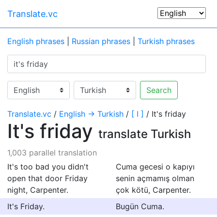
Translate.vc
English phrases
|
Russian phrases
|
Turkish phrases
Search
Translate.vc
/
English → Turkish
/
[ I ]
/ It's friday
It's friday
translate Turkish
1,003 parallel translation
It's too bad you didn't
Cuma gecesi o kapıyı
open that door Friday
senin açmamış olman
night, Carpenter.
çok kötü, Carpenter.
It's Friday.
Bugün Cuma.