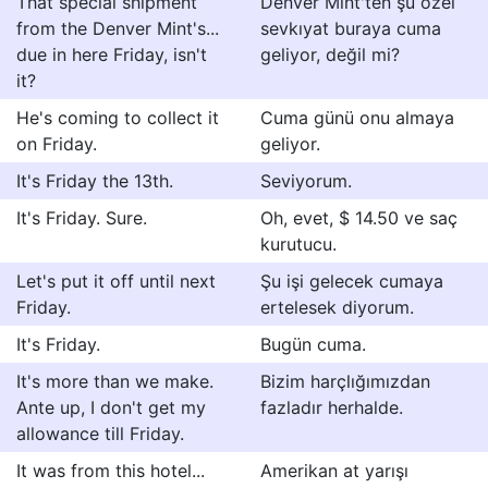
That special shipment
Denver Mint'ten şu özel
from the Denver Mint's...
sevkıyat buraya cuma
due in here Friday, isn't
geliyor, değil mi?
it?
He's coming to collect it
Cuma günü onu almaya
on Friday.
geliyor.
It's Friday the 13th.
Seviyorum.
It's Friday. Sure.
Oh, evet, $ 14.50 ve saç
kurutucu.
Let's put it off until next
Şu işi gelecek cumaya
Friday.
ertelesek diyorum.
It's Friday.
Bugün cuma.
It's more than we make.
Bizim harçlığımızdan
Ante up, I don't get my
fazladır herhalde.
allowance till Friday.
It was from this hotel...
Amerikan at yarışı