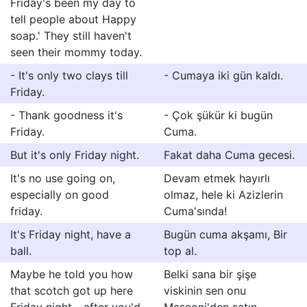
Friday's been my day to
tell people about Happy
soap.' They still haven't
seen their mommy today.
- It's only two clays till
- Cumaya iki gün kaldı.
Friday.
- Thank goodness it's
- Çok şükür ki bugün
Friday.
Cuma.
But it's only Friday night.
Fakat daha Cuma gecesi.
It's no use going on,
Devam etmek hayırlı
especially on good
olmaz, hele ki Azizlerin
friday.
Cuma'sında!
It's Friday night, have a
Bugün cuma akşamı, Bir
ball.
top al.
Maybe he told you how
Belki sana bir şişe
that scotch got up here
viskinin sen onu