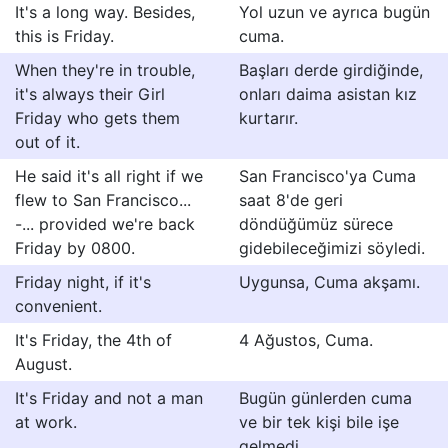
It's a long way. Besides,
Yol uzun ve ayrıca bugün
this is Friday.
cuma.
When they're in trouble,
Başları derde girdiğinde,
it's always their Girl
onları daima asistan kız
Friday who gets them
kurtarır.
out of it.
He said it's all right if we
San Francisco'ya Cuma
flew to San Francisco...
saat 8'de geri
-... provided we're back
döndüğümüz sürece
Friday by 0800.
gidebileceğimizi söyledi.
Friday night, if it's
Uygunsa, Cuma akşamı.
convenient.
It's Friday, the 4th of
4 Ağustos, Cuma.
August.
It's Friday and not a man
Bugün günlerden cuma
at work.
ve bir tek kişi bile işe
gelmedi.