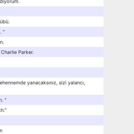
ediyorum.
lübü.
 "
n.
 Charlie Parker.
ehennemde yanacaksınız, sizi yalancı,
. "
h."
in