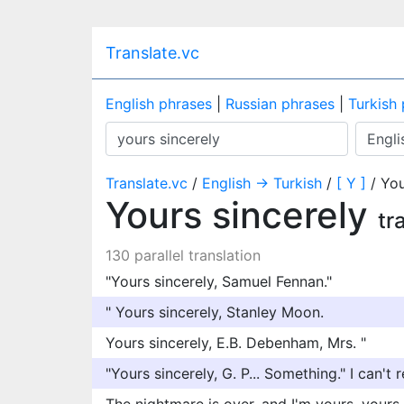
Translate.vc
English phrases
|
Russian phrases
|
Turkish
Translate.vc
/
English → Turkish
/
[ Y ]
/ You
Yours sincerely
tr
130 parallel translation
"Yours sincerely, Samuel Fennan."
" Yours sincerely, Stanley Moon.
Yours sincerely, E.B. Debenham, Mrs. "
"Yours sincerely, G. P... Something." I can't r