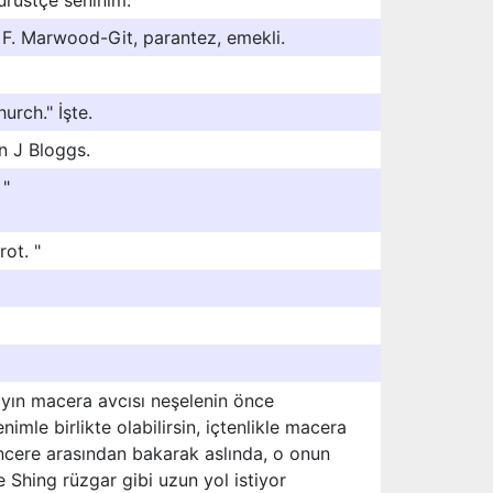
dürüstçe seninim.
 F. Marwood-Git, parantez, emekli.
urch." İşte.
n J Bloggs.
 "
rot. "
yın macera avcısı neşelenin önce
mle birlikte olabilirsin, içtenlikle macera
pencere arasından bakarak aslında, o onun
e Shing rüzgar gibi uzun yol istiyor