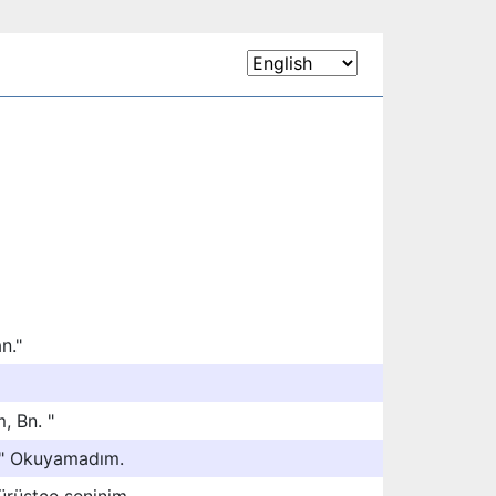
n."
, Bn. "
ey." Okuyamadım.