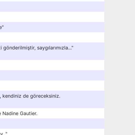
e"
ti gönderilmiştir, saygılarımızla..."
, kendiniz de göreceksiniz.
e Nadine Gautier.
y. "