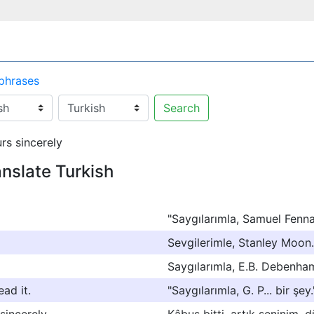
 phrases
Search
rs sincerely
anslate Turkish
"Saygılarımla, Samuel Fenna
Sevgilerimle, Stanley Moon.
Saygılarımla, E.B. Debenham
ead it.
"Saygılarımla, G. P... bir ş