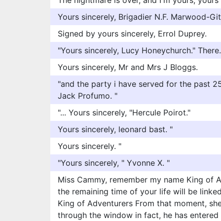
The nightmare is over, and I'm yours, yours 
Yours sincerely, Brigadier N.F. Marwood-Git,
Signed by yours sincerely, Errol Duprey.
"Yours sincerely, Lucy Honeychurch." There.
Yours sincerely, Mr and Mrs J Bloggs.
"and the party i have served for the past 25
Jack Profumo. "
"... Yours sincerely, "Hercule Poirot."
Yours sincerely, leonard bast. "
Yours sincerely. "
"Yours sincerely, " Yvonne X. "
Miss Cammy, remember my name King of Ad
the remaining time of your life will be linke
King of Adventurers From that moment, sh
through the window in fact, he has entered 