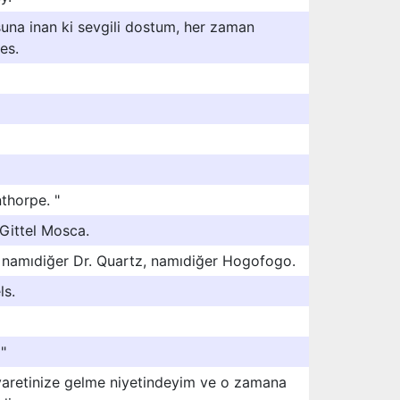
 şuna inan ki sevgili dostum, her zaman
es.
thorpe. "
 Gittel Mosca.
 namıdiğer Dr. Quartz, namıdiğer Hogofogo.
ls.
"
aretinize gelme niyetindeyim ve o zamana