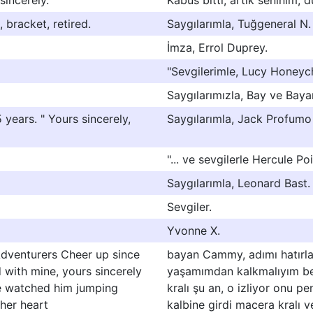
sincerely.
Kâbus bitti, artık seninim, 
 bracket, retired.
Saygılarımla, Tuğgeneral N.
İmza, Errol Duprey.
"Sevgilerimle, Lucy Honeych
Saygılarımızla, Bay ve Baya
 years. " Yours sincerely,
Saygılarımla, Jack Profumo
"... ve sevgilerle Hercule Poi
Saygılarımla, Leonard Bast.
Sevgiler.
Yvonne X.
venturers Cheer up since
bayan Cammy, adımı hatırla
d with mine, yours sincerely
yaşamımdan kalkmalıyım beni
e watched him jumping
kralı şu an, o izliyor onu 
her heart
kalbine girdi macera kralı v