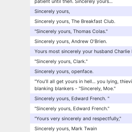
patient until then. Sincerely yours...
Sincerely yours,
Sincerely yours, The Breakfast Club.
"Sincerely yours, Thomas Colas."
Sincerely yours, Andrew O'Brien.
Yours most sincerely your husband Charlie 
"Sincerely yours, Clark."
Sincerely yours, openface.
"You'll all get yours in hell... you lying, thie
blanking blankers - "Sincerely, Moe."
Sincerely yours, Edward French. "
"Sincerely yours, Edward French."
"Yours very sincerely and respectfully,"
Sincerely yours, Mark Twain