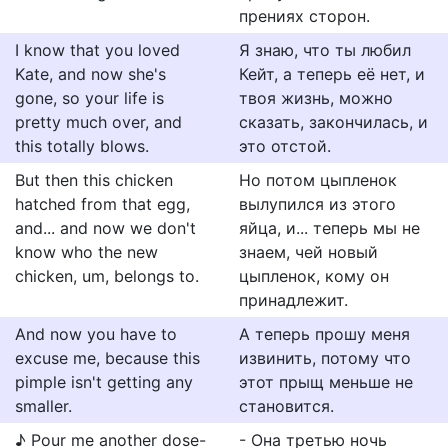
прениях сторон.
I know that you loved
Я знаю, что ты любил
Kate, and now she's
Кейт, а теперь её нет, и
gone, so your life is
твоя жизнь, можно
pretty much over, and
сказать, закончилась, и
this totally blows.
это отстой.
But then this chicken
Но потом цыпленок
hatched from that egg,
вылупился из этого
and... and now we don't
яйца, и... теперь мы не
know who the new
знаем, чей новый
chicken, um, belongs to.
цыпленок, кому он
принадлежит.
And now you have to
А теперь прошу меня
excuse me, because this
извинить, потому что
pimple isn't getting any
этот прыщ меньше не
smaller.
становится.
♪ Pour me another dose-
- Она третью ночь