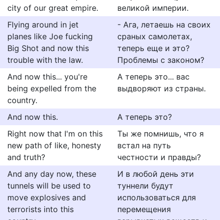
city of our great empire.
великой империи.
Flying around in jet
- Ага, летаешь на своих
planes like Joe fucking
сраных самолетах,
Big Shot and now this
теперь еще и это?
trouble with the law.
Проблемы с законом?
And now this... you're
А теперь это... вас
being expelled from the
выдворяют из страны.
country.
And now this.
А теперь это?
Right now that I'm on this
Ты же помнишь, что я
new path of like, honesty
встал на путь
and truth?
честности и правды?
And any day now, these
И в любой день эти
tunnels will be used to
туннели будут
move explosives and
использоваться для
terrorists into this
перемещения