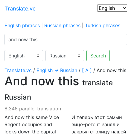
Translate.vc
English phrases
|
Russian phrases
|
Turkish phrases
Search
Translate.vc
/
English → Russian
/
[ A ]
/ And now this
And now this
translate
Russian
8,346 parallel translation
And now this same Vice
И теперь этот самый
Regent occupies and
вице-регент занял и
locks down the capital
закрыл столицу нашей