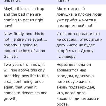
this now?
понял?
Maybe this is all a trap
Может это всё
and the bad men are
ловушка, а плохие люди
coming to get us right
уже приближаются к
now!
нам прямо сейчас!
Now, firstly, and this is
Итак, во-первых, и это
not... entirely relevant.....
не совсем... относится к
nobody is going to
делу никто не будет
mourn the loss of John
скорбеть по Джону
Gulliver.
Гулливеру.
Two years from now, it
Через два года он
will rise above this city,
возвысится над
breathing new life to this
городом, вдохнув в
area, confirming, once
него новую жизнь,
again, that when it
вновь подтверждая,
comes to dynamism and
что, когда дело
growth,
касается динамизма и
роста,