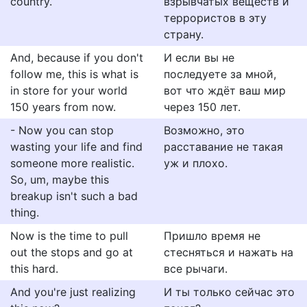
country.
взрывчатых веществ и
террористов в эту
страну.
And, because if you don't
И если вы не
follow me, this is what is
последуете за мной,
in store for your world
вот что ждёт ваш мир
150 years from now.
через 150 лет.
- Now you can stop
Возможно, это
wasting your life and find
расставание не такая
someone more realistic.
уж и плохо.
So, um, maybe this
breakup isn't such a bad
thing.
Now is the time to pull
Пришло время не
out the stops and go at
стесняться и нажать на
this hard.
все рычаги.
And you're just realizing
И ты только сейчас это