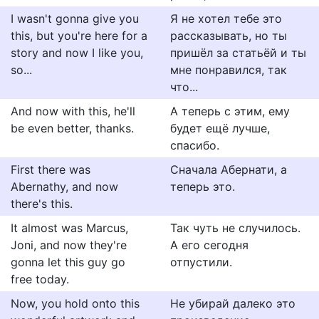
I wasn't gonna give you
Я не хотел тебе это
this, but you're here for a
рассказывать, но ты
story and now I like you,
пришёл за статьёй и ты
so...
мне понравился, так
что...
And now with this, he'll
А теперь с этим, ему
be even better, thanks.
будет ещё лучше,
спасибо.
First there was
Сначала Абернати, а
Abernathy, and now
теперь это.
there's this.
It almost was Marcus,
Так чуть не случилось.
Joni, and now they're
А его сегодня
gonna let this guy go
отпустили.
free today.
Now, you hold onto this
Не убирай далеко это