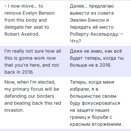
- I now move... to
Далее... предлагаю
remove Evelyn Benson
вывести из совета
from this body and
Эвелин Бенсон и
delegate her seat to
передать её место
Robert Axelrod.
Роберту Аксельроду. –
Что?
I'm really not sure how all
Даже не знаю, как всё
this is gonna work now
будет теперь, когда ты
that you're here, and not
больше не в 2016.
back in 2016.
Now, when I'm elected,
Теперь, когда меня
my primary focus will be
избрали, я в
defending our borders
большинстве своем
and beating back this red
буду фокусироваться
invasion.
на защите наших
границ и борьбе с
красным вторжением.