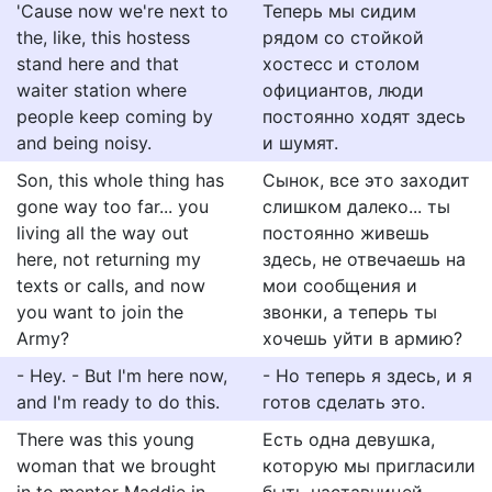
'Cause now we're next to
Теперь мы сидим
the, like, this hostess
рядом со стойкой
stand here and that
хостесс и столом
waiter station where
официантов, люди
people keep coming by
постоянно ходят здесь
and being noisy.
и шумят.
Son, this whole thing has
Сынок, все это заходит
gone way too far... you
слишком далеко... ты
living all the way out
постоянно живешь
here, not returning my
здесь, не отвечаешь на
texts or calls, and now
мои сообщения и
you want to join the
звонки, а теперь ты
Army?
хочешь уйти в армию?
- Hey. - But I'm here now,
- Но теперь я здесь, и я
and I'm ready to do this.
готов сделать это.
There was this young
Есть одна девушка,
woman that we brought
которую мы пригласили