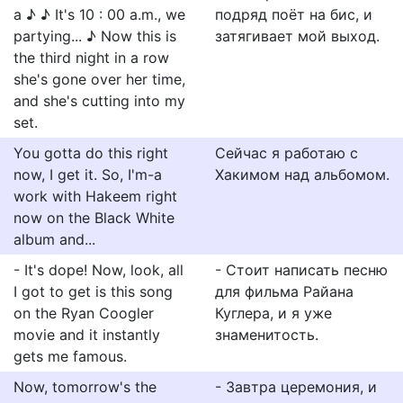
a ♪ ♪ It's 10 : 00 a.m., we
подряд поёт на бис, и
partying... ♪ Now this is
затягивает мой выход.
the third night in a row
she's gone over her time,
and she's cutting into my
set.
You gotta do this right
Сейчас я работаю с
now, I get it. So, I'm-a
Хакимом над альбомом.
work with Hakeem right
now on the Black White
album and...
- It's dope! Now, look, all
- Стоит написать песню
I got to get is this song
для фильма Райана
on the Ryan Coogler
Куглера, и я уже
movie and it instantly
знаменитость.
gets me famous.
Now, tomorrow's the
- Завтра церемония, и