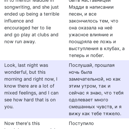
in to mentor Maddie in
быть наставницей
songwriting, and she just
Мэдди в написании
ended up being a terrible
песен, и все
influence and
закончилось тем, что
encouraged her to lie
она оказала на неё
and go play at clubs and
ужасное влияние и
now run away.
поощряла ее ложь и
выступления в клубах, а
теперь и побег.
Look, last night was
Послушай, прошлая
wonderful, but this
ночь была
morning and right now, I
замечательной, но как
know there are a lot of
этим утром, так и
mixed feelings, and I can
сейчас я знаю, что тебя
see how hard that is on
одолевает много
you.
смешанных чувств, и я
вижу как тебе тяжело.
Now there's this
Поступило