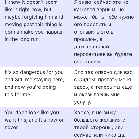
I know it doesn't seem
Я знаю, сейчас это не
like it right now, but
кажется верным, но
maybe forgiving him and
может быть тебе нужно
moving past this thing is
его простить и
gonna make you happier
отставить это в
in the long run.
прошлом, в
долгосрочной
перспективе вы будете
счастливы.
It's so dangerous for you
Это так опасно для вас
and Sid, me staying here,
с Сидом, прятать меня
and now you're doing
здесь, а теперь ты ещё
this for me.
и оказываешь мне
услугу.
You don't look like you
Хорхе, я не вижу
want this, and it's now or
большого желания с
never.
твоей стороны, или
сейчас, или никогда.