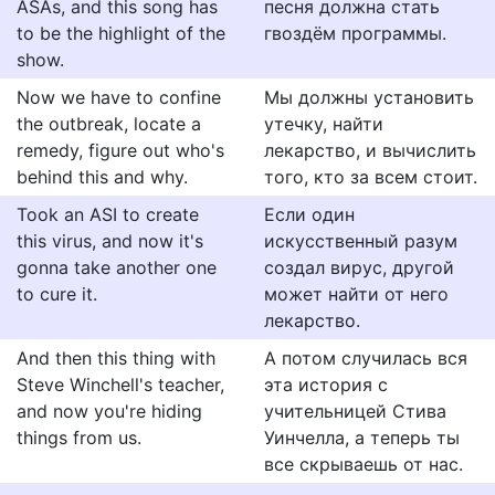
ASAs, and this song has
песня должна стать
to be the highlight of the
гвоздём программы.
show.
Now we have to confine
Мы должны установить
the outbreak, locate a
утечку, найти
remedy, figure out who's
лекарство, и вычислить
behind this and why.
того, кто за всем стоит.
Took an ASI to create
Если один
this virus, and now it's
искусственный разум
gonna take another one
создал вирус, другой
to cure it.
может найти от него
лекарство.
And then this thing with
А потом случилась вся
Steve Winchell's teacher,
эта история с
and now you're hiding
учительницей Стива
things from us.
Уинчелла, а теперь ты
все скрываешь от нас.