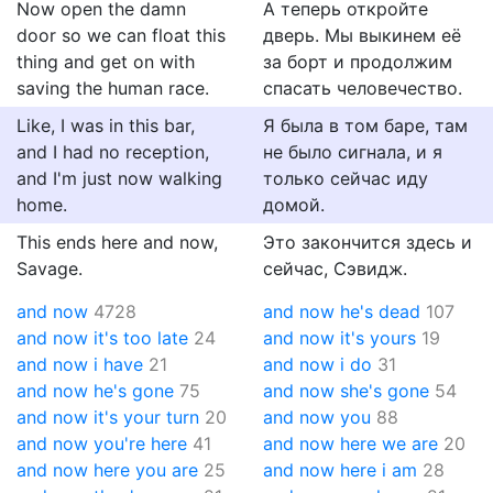
Now open the damn
А теперь откройте
door so we can float this
дверь. Мы выкинем её
thing and get on with
за борт и продолжим
saving the human race.
спасать человечество.
Like, I was in this bar,
Я была в том баре, там
and I had no reception,
не было сигнала, и я
and I'm just now walking
только сейчас иду
home.
домой.
This ends here and now,
Это закончится здесь и
Savage.
сейчас, Сэвидж.
and now
4728
and now he's dead
107
and now it's too late
24
and now it's yours
19
and now i have
21
and now i do
31
and now he's gone
75
and now she's gone
54
and now it's your turn
20
and now you
88
and now you're here
41
and now here we are
20
and now here you are
25
and now here i am
28