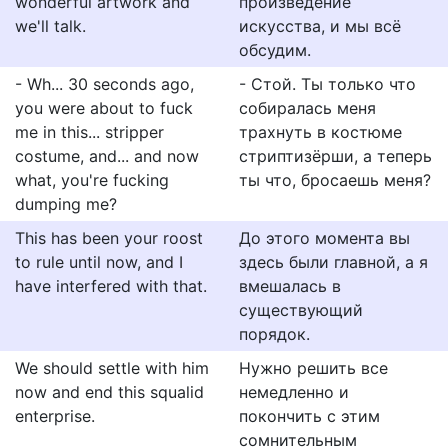
wonderful artwork and
произведение
we'll talk.
искусства, и мы всё
обсудим.
- Wh... 30 seconds ago,
- Стой. Ты только что
you were about to fuck
собиралась меня
me in this... stripper
трахнуть в костюме
costume, and... and now
стриптизёрши, а теперь
what, you're fucking
ты что, бросаешь меня?
dumping me?
This has been your roost
До этого момента вы
to rule until now, and I
здесь были главной, а я
have interfered with that.
вмешалась в
существующий
порядок.
We should settle with him
Нужно решить все
now and end this squalid
немедленно и
enterprise.
покончить с этим
сомнительным