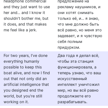
headphone commercial
предложение на
and they just want to use
рекламу наушников, и
her and... and I know it
они хотят снимать
shouldn't bother me, but
только её, и... я знаю,
it does, and that makes
что мне должно быть
me feel like a jerk.
всё равно, но меня это
задевает, и я чувствую
себя полным
придурком.
For two years, I've done
Два года я делал всё,
everything humanly
чтобы эта станция
possible to keep this
функционировала, а
boat alive, and now I find
теперь узнаю, что ваш
out that not only did an
искусственный
artificial intelligence that
интеллект уничтожил
you designed end the
мир, но вы всё равно
world, but you're still
продолжаете его
working on it.
разрабатывать.