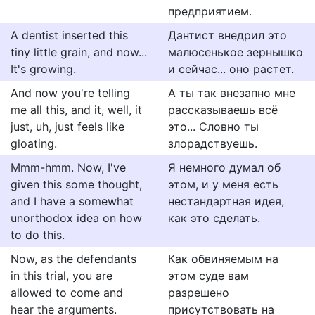
предприятием.
A dentist inserted this
Дантист внедрил это
tiny little grain, and now...
малюсенькое зернышко
It's growing.
и сейчас... оно растет.
And now you're telling
А ты так внезапно мне
me all this, and it, well, it
рассказываешь всё
just, uh, just feels like
это... Словно ты
gloating.
злорадствуешь.
Mmm-hmm. Now, I've
Я немного думал об
given this some thought,
этом, и у меня есть
and I have a somewhat
нестандартная идея,
unorthodox idea on how
как это сделать.
to do this.
Now, as the defendants
Как обвиняемым на
in this trial, you are
этом суде вам
allowed to come and
разрешено
hear the arguments.
присутствовать на