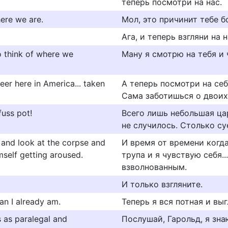
теперь посмотри на нас.
ere we are.
Мол, это причинит тебе б
Ага, и теперь взгляни на н
to think of where we
Ману я смотрю на тебя и 
eer here in America... taken
А теперь посмотри на себ
Сама заботишься о двоих
 fuss pot!
Всего лишь небольшая цар
не случилось. Столько су
and look at the corpse and
И время от времени когд
mself getting aroused.
трупа и я чувствую себя..
взволнованным.
И только взгляните.
an I already am.
Теперь я вся потная и вы
s as paralegal and
Послушай, Гарольд, я зна