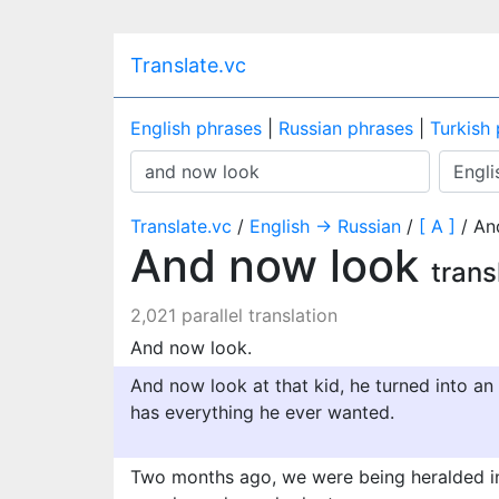
Translate.vc
English phrases
|
Russian phrases
|
Turkish
Translate.vc
/
English → Russian
/
[ A ]
/ An
And now look
trans
2,021 parallel translation
And now look.
And now look at that kid, he turned into an 
has everything he ever wanted.
Two months ago, we were being heralded in