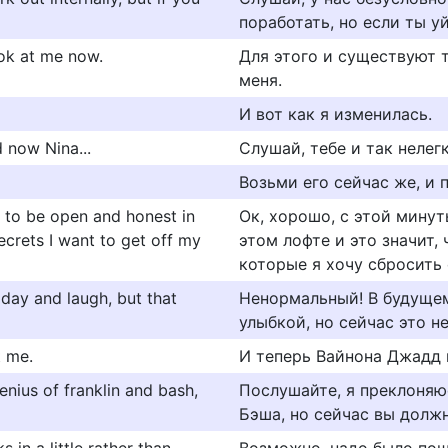
поработать, но если ты уй
look at me now.
Для этого и существуют т
меня.
И вот как я изменилась.
d now Nina...
Слушай, тебе и так нелегк
Возьми его сейчас же, и 
g to be open and honest in
Ок, хорошо, с этой мину
ecrets I want to get off my
этом лофте и это значит, 
которые я хочу сбросить 
day and laugh, but that
Ненормальный! В будущем
улыбкой, но сейчас это не
 me.
И теперь Вайнона Джадд н
enius of franklin and bash,
Послушайте, я преклоняю
Бэша, но сейчас вы долж