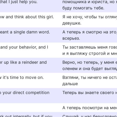
hat I just help you.
помощника и юриста, но я
буду помогать тебе.
w and think about this girl.
Я не хочу, чтобы ты огля
девушке.
meant a single damn word.
А теперь я смотрю на это,
всерьез.
and your behavior, and I
Ты заставляешь меня гово
и я выгляжу строгой и мн
r up like a reindeer and
Верно, но теперь, у меня 
оленем и она будет выгля
w it's time to move on.
Взгляни, ты ничего не ос
дальше
 your direct competition
Теперь вы знаете своего 
А теперь посмотри на мен
 out internally, but if you
Слушай, у нас безусловн