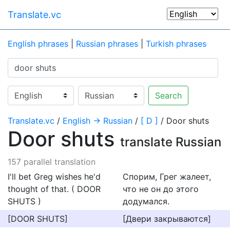
Translate.vc
English phrases
|
Russian phrases
|
Turkish phrases
Search
Translate.vc
/
English → Russian
/
[ D ]
/ Door shuts
Door shuts
translate Russian
157 parallel translation
I'll bet Greg wishes he'd
Спорим, Грег жалеет,
thought of that. ( DOOR
что не он до этого
SHUTS )
додумался.
[DOOR SHUTS]
[Двери закрываются]