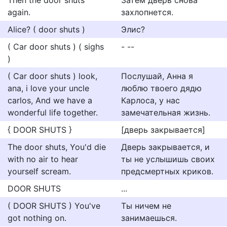
Then the door shuts
Затем дверь снова
again.
захлопнется.
Alice? ( door shuts )
Элис?
( Car door shuts ) ( sighs
- --
)
( Car door shuts ) look,
Послушай, Анна я
ana, i love your uncle
люблю твоего дядю
carlos, And we have a
Карлоса, у нас
wonderful life together.
замечательная жизнь.
{ DOOR SHUTS }
[дверь закрывается]
The door shuts, You'd die
Дверь закрывается, и
with no air to hear
ты не услышишь своих
yourself scream.
предсмертных криков.
DOOR SHUTS
...
( DOOR SHUTS ) You've
Ты ничем не
got nothing on.
занимаешься.