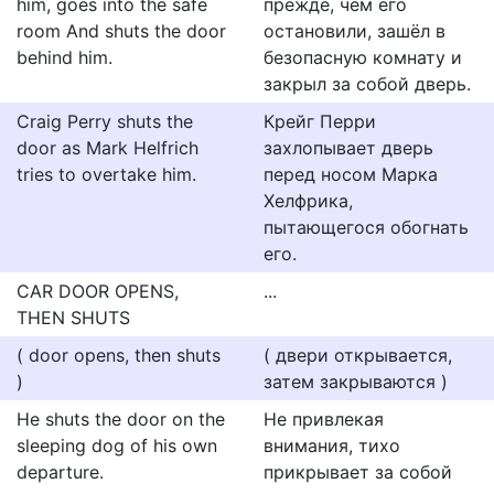
him, goes into the safe
прежде, чем его
room And shuts the door
остановили, зашёл в
behind him.
безопасную комнату и
закрыл за собой дверь.
Craig Perry shuts the
Крейг Перри
door as Mark Helfrich
захлопывает дверь
tries to overtake him.
перед носом Марка
Хелфрика,
пытающегося обогнать
его.
CAR DOOR OPENS,
...
THEN SHUTS
( door opens, then shuts
( двери открывается,
)
затем закрываются )
He shuts the door on the
Не привлекая
sleeping dog of his own
внимания, тихо
departure.
прикрывает за собой