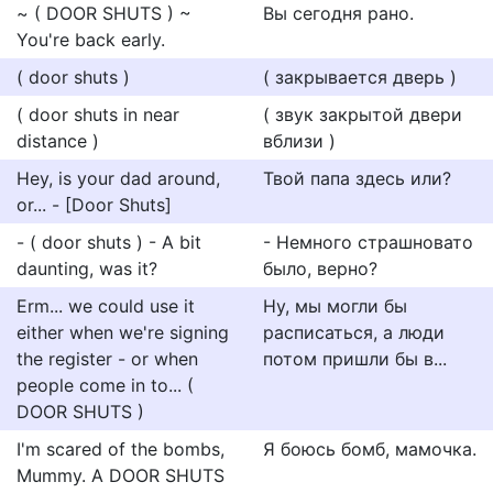
~ ( DOOR SHUTS ) ~
Вы сегодня рано.
You're back early.
( door shuts )
( закрывается дверь )
( door shuts in near
( звук закрытой двери
distance )
вблизи )
Hey, is your dad around,
Твой папа здесь или?
or... - [Door Shuts]
- ( door shuts ) - A bit
- Немного страшновато
daunting, was it?
было, верно?
Erm... we could use it
Ну, мы могли бы
either when we're signing
расписаться, а люди
the register - or when
потом пришли бы в...
people come in to... (
DOOR SHUTS )
I'm scared of the bombs,
Я боюсь бомб, мамочка.
Mummy. A DOOR SHUTS