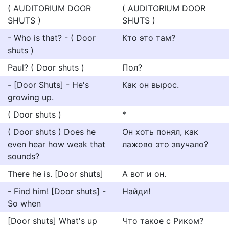
( AUDITORIUM DOOR
( AUDITORIUM DOOR
SHUTS )
SHUTS )
- Who is that? - ( Door
Кто это там?
shuts )
Paul? ( Door shuts )
Пол?
- [Door Shuts] - He's
Как он вырос.
growing up.
( Door shuts )
*
( Door shuts ) Does he
Он хоть понял, как
even hear how weak that
лажово это звучало?
sounds?
There he is. [Door shuts]
А вот и он.
- Find him! [Door shuts] -
Найди!
So when
[Door shuts] What's up
Что такое с Риком?