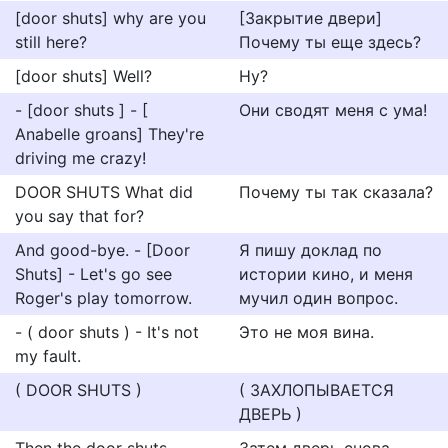
[door shuts] why are you
[Закрытие двери]
still here?
Почему ты еще здесь?
[door shuts] Well?
Ну?
- [door shuts ] - [
Они сводят меня с ума!
Anabelle groans] They're
driving me crazy!
DOOR SHUTS What did
Почему ты так сказала?
you say that for?
And good-bye. - [Door
Я пишу доклад по
Shuts] - Let's go see
истории кино, и меня
Roger's play tomorrow.
мучил один вопрос.
- ( door shuts ) - It's not
Это не моя вина.
my fault.
( DOOR SHUTS )
( ЗАХЛОПЫВАЕТСЯ
ДВЕРЬ )