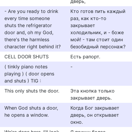
дверь,
- Are you ready to drink
Кто готов пить каждый
every time someone
раз, как кто-то
shuts the refrigerator
закрывает
door and, oh my God,
холодильник, и - боже
there's the harmless
мой! - там стоит один
character right behind it?
безобидный персонаж?
CELL DOOR SHUTS
Есть рапорт.
( tinkly piano notes
-
playing ) ( door opens
and shuts ) TIG :
This only shuts the door.
Эта кнопка только
закрывает дверь.
When God shuts a door,
Когда Бог закрывает
he opens a window.
дверь, он открывает
окно.