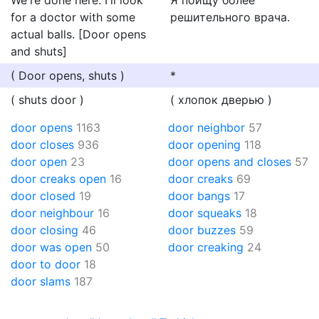
We're done here. I'll look
Я поищу более
for a doctor with some
решительного врача.
actual balls. [Door opens
and shuts]
( Door opens, shuts )
*
( shuts door )
( хлопок дверью )
door opens
1163
door neighbor
57
door closes
936
door opening
118
door open
23
door opens and closes
57
door creaks open
16
door creaks
69
door closed
19
door bangs
17
door neighbour
16
door squeaks
18
door closing
46
door buzzes
59
door was open
50
door creaking
24
door to door
18
door slams
187