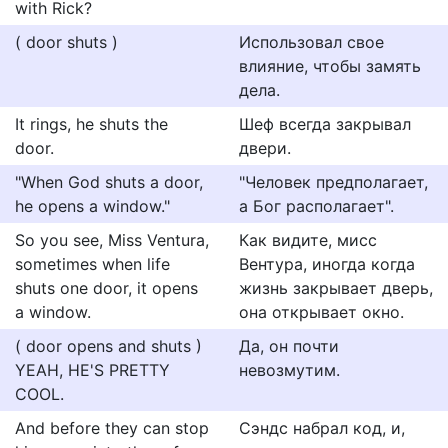
with Rick?
( door shuts )
Использовал свое
влияние, чтобы замять
дела.
It rings, he shuts the
Шеф всегда закрывал
door.
двери.
"When God shuts a door,
"Человек предполагает,
he opens a window."
а Бог располагает".
So you see, Miss Ventura,
Как видите, мисс
sometimes when life
Вентура, иногда когда
shuts one door, it opens
жизнь закрывает дверь,
a window.
она открывает окно.
( door opens and shuts )
Да, он почти
YEAH, HE'S PRETTY
невозмутим.
COOL.
And before they can stop
Сэндс набрал код, и,