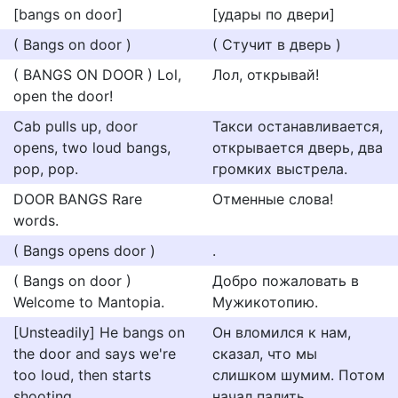
[bangs on door]
[удары по двери]
( Bangs on door )
( Стучит в дверь )
( BANGS ON DOOR ) Lol,
Лол, открывай!
open the door!
Cab pulls up, door
Такси останавливается,
opens, two loud bangs,
открывается дверь, два
pop, pop.
громких выстрела.
DOOR BANGS Rare
Отменные слова!
words.
( Bangs opens door )
.
( Bangs on door )
Добро пожаловать в
Welcome to Mantopia.
Мужикотопию.
[Unsteadily] He bangs on
Он вломился к нам,
the door and says we're
сказал, что мы
too loud, then starts
слишком шумим. Потом
shooting.
начал палить.