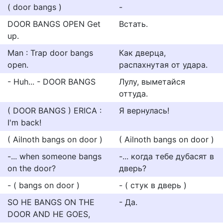
( door bangs )
-
DOOR BANGS OPEN Get
Встать.
up.
Man : Trap door bangs
Как дверца,
open.
распахнутая от удара.
- Huh... - DOOR BANGS
Лулу, выметайся
оттуда.
( DOOR BANGS ) ERICA :
Я вернулась!
I'm back!
( Ailnoth bangs on door )
( Ailnoth bangs on door )
-... when someone bangs
-... когдa тебе дубacят в
on the door?
двеpь?
- ( bangs on door )
- ( стук в дверь )
SO HE BANGS ON THE
- Да.
DOOR AND HE GOES,