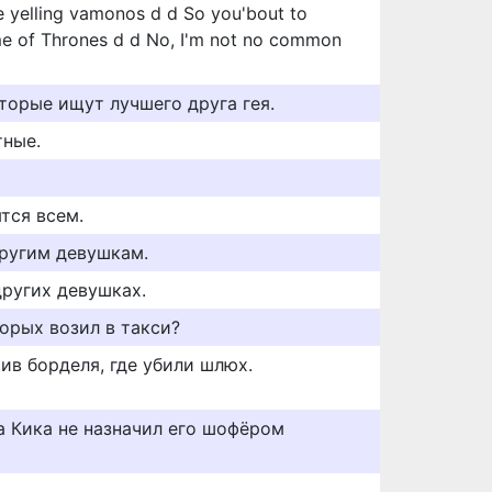
e yelling vamonos d d So you'bout to
e of Thrones d d No, I'm not no common
торые ищут лучшего друга гея.
тные.
тся всем.
другим девушкам.
других девушках.
орых возил в такси?
ив борделя, где убили шлюх.
а Кика не назначил его шофёром