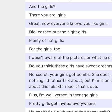
And the girls?
There you are, girls.
Great, now everyone knows you like girls.
Didi cashed out the night girls.
Plenty of hot girls.
For the girls, too.
I wasn't aware of the pictures or what he did
Do you think these girls have sweet dream
No secret, your girls got bombs. She does, 
nothing I'd rather talk about, but Kim is on
about this fakakta report that's due.
Plus, I'm well versed in teenage girls.
Pretty girls get invited everywhere.