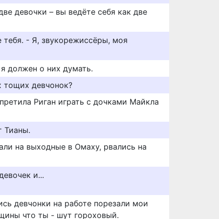
 две девочки – вы ведёте себя как две
е тебя. - Я, звукорежиссёры, моя
 я должен о них думать.
х тощих девчонок?
апретила Риган играть с дочками Майкла
т Тианы.
али на выходные в Омаху, рвались на
девочек и...
ись девчонки на работе порезали мои
щины что ты - шут гороховый.