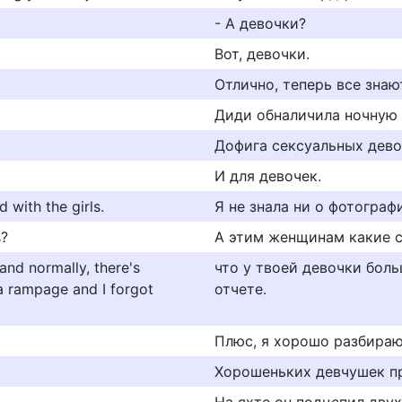
- А девочки?
Вот, девочки.
Отлично, теперь все знаю
Диди обналичила ночную 
Дофига сексуальных дево
И для девочек.
 with the girls.
Я не знала ни о фотограф
s?
А этим женщинам какие с
and normally, there's
что у твоей девочки боль
 a rampage and I forgot
отчете.
Плюс, я хорошо разбираю
Хорошеньких девчушек п