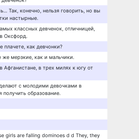
 девченок?
ь... Так, конечно, нельзя говорить, но вы
атки настырные.
самых классных девченок, отличницей,
 в Оксфорд.
же плачете, как девчонки?
 же мерзкие, как и мальчики.
в Афганистане, в трех милях к югу от
 делают с молодими девочками в
 получить образование.
 girls are falling dominoes d d They, they