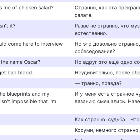
ds me of chicken salad?
Странно, как эта прекра
салате.
n't it?
Разве не странно, что му
естественно.
ould come here to interview
Но это довольно странно,
собеседования?
se the name Oscar?
Но вдруг это ещё одно со
t get bad blood.
Неудивительно, после об
— транно, правда?
the blueprints and my
И у меня есть странное ч
 isn't impossible that I'm
вязанию смешались. Наве
Как странно, судьба... Что
Косуми, немного странно,