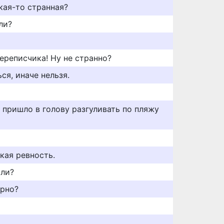
акая-то странная?
ли?
ереписчика! Ну не странно?
ся, иначе нельзя.
м пришло в голову разгуливать по пляжу
кая ревность.
 ли?
ерно?