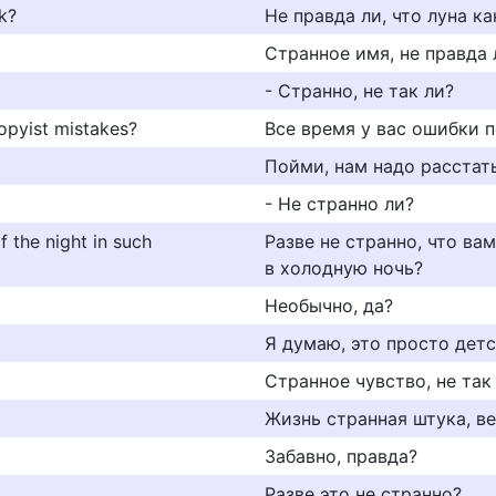
ok?
Не правда ли, что луна к
Странное имя, не правда 
- Странно, не так ли?
copyist mistakes?
Все время у вас ошибки п
Пойми, нам надо расстать
- Не странно ли?
of the night in such
Разве не странно, что ва
в холодную ночь?
Необычно, да?
Я думаю, это просто детс
Странное чувство, не так
Жизнь странная штука, в
Забавно, правда?
Разве это не странно?