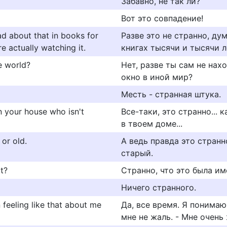
Забавно, не так ли?
Вот это совпадение!
read about that in books for
Разве это не странно, дум
e actually watching it.
книгах тысячи и тысячи л
ge world?
Нет, разве ты сам не нах
окно в иной мир?
Месть - странная штука.
in your house who isn't
Все-таки, это странно...
в твоем доме...
 or old.
А ведь правда это странн
старый.
it?
Странно, что это была им
Ничего странного.
n feeling like that about me
Да, все время. Я понимаю
мне не жаль. - Мне очень 