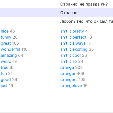
Странно, не правда ли?
Отранно.
Любопытно, что он был та
t nice
46
isn't it pretty
41
t funny
28
isn't it perfect
18
t great
166
isn't it always
17
it wonderful
110
isn't it exciting
35
it amazing
64
isn't it cool
26
t weird
18
isn't it so
24
t true
65
strange
902
t fun
21
stranger
408
it good
29
strangers
105
t just
19
strangelove
16