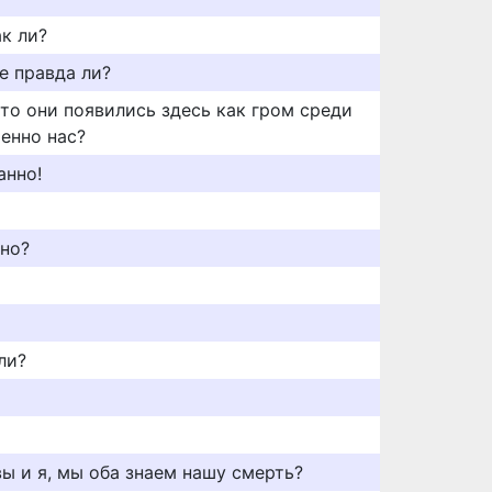
ак ли?
не правда ли?
 что они появились здесь как гром среди
енно нас?
анно!
ино?
ли?
 вы и я, мы оба знаем нашу смерть?