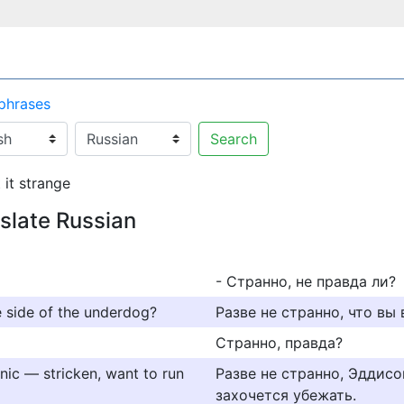
 phrases
Search
t it strange
nslate Russian
- Странно, не правда ли?
he side of the underdog?
Разве не странно, что вы
Странно, правда?
anic — stricken, want to run
Разве не странно, Эддисон
захочется убежать.