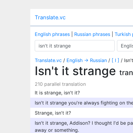
Translate.vc
English phrases
|
Russian phrases
|
Turkish
Translate.vc
/
English → Russian
/
[ I ]
/ Isn'
Isn't it strange
tra
210 parallel translation
It is strange, isn't it?
Isn't it strange you're always fighting on t
Strange, isn't it?
Isn't it strange, Addison? I thought I'd be p
away or something.