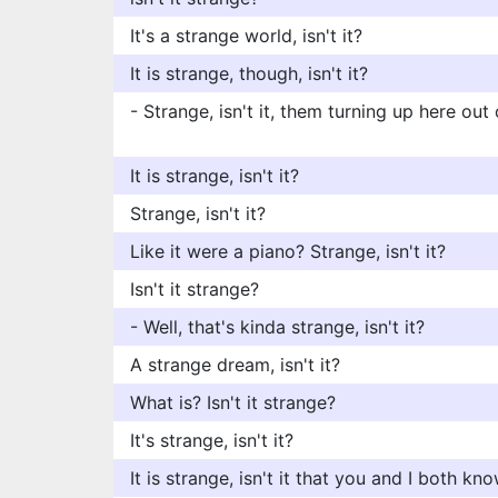
It's a strange world, isn't it?
It is strange, though, isn't it?
- Strange, isn't it, them turning up here out
It is strange, isn't it?
Strange, isn't it?
Like it were a piano? Strange, isn't it?
Isn't it strange?
- Well, that's kinda strange, isn't it?
A strange dream, isn't it?
What is? Isn't it strange?
It's strange, isn't it?
It is strange, isn't it that you and I both k