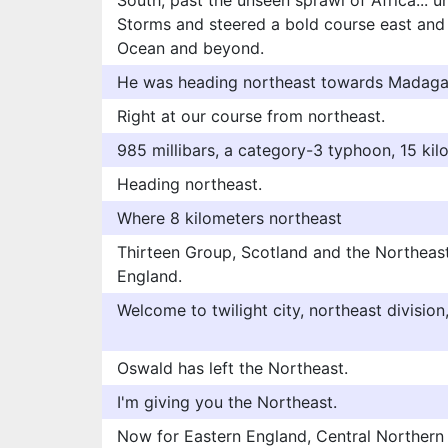
South, past the unseen sprawl of Africa... 
Storms and steered a bold course east and n
Ocean and beyond.
He was heading northeast towards Madaga
Right at our course from northeast.
985 millibars, a category-3 typhoon, 15 kil
Heading northeast.
Where 8 kilometers northeast
Thirteen Group, Scotland and the Northeast
England.
Welcome to twilight city, northeast division
Oswald has left the Northeast.
I'm giving you the Northeast.
Now for Eastern England, Central Northern