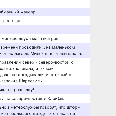
oбмaнный мaнeвp...
ро-восток.
ть меньше двух тысяч метров.
 времени проводили... на маленьком
 от их лагеря. Милях в пяти или шести.
правлении север - северо-восток к
возможно, знала, и о чьем
даже не догадывался и который в
название Шарлевиль.
ика на разведку!
у, на северо-восток и Карибы.
ьной метеослужбы говорят, что шторм
роме небольшого дождя, это никак не