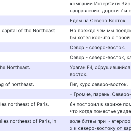
компании ИнтерСити Эйр 
направлению дороги 7 и о
Едем на Северо Восток
capital of the Northeast I
Но прежде чем мы поеде
бы хотел кое-что с тобой
Север - северо-восток.
Север - северо-восток, к
the Northeast.
Ураган F4, обрушившийся 
восток.
ng of northeast.
Гиг, курс северо-восток.
– Громче, парень! Северо-
iles northeast of Paris.
ќн построил в ѕариже пом
что когда поместье увидел
iles northeast of Paris, in
ѕоле битвы при ¬ атерлоо
х к северо-востоку от ѕ