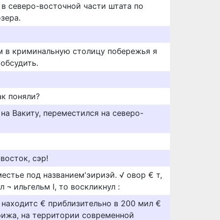
в северо-восточной части штата по
зера.
м в криминальную столицу побережья я
 обсудить.
ак поняли?
на Вакиту, переместился на северо-
восток, сэр!
естье под названием'эириэй. √ овор € т,
 ¬ ильгельм I, то воскликнул :
 находитс € приблизительно в 200 мил €
арижа, на территории современной