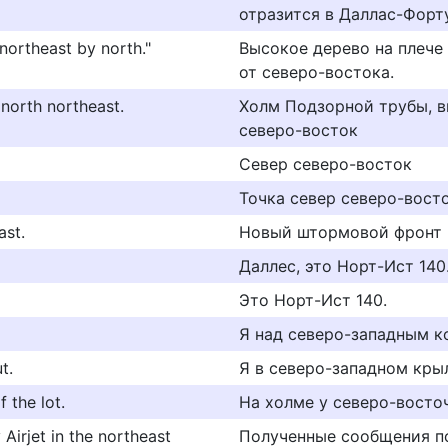
отразится в Даллас-Форт
 northeast by north."
Высокое дерево на плече
от северо-востока.
d north northeast.
Холм Подзорной трубы, в
северо-восток
Север северо-восток
Точка север северо-вост
ast.
Новый штормовой фронт п
Даллес, это Норт-Ист 140
Это Норт-Ист 140.
Я над северо-западным к
t.
Я в северо-западном кры
 the lot.
На холме у северо-восточ
 Airjet in the northeast
Полученные сообщения п