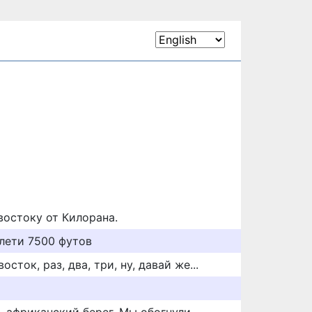
востоку от Килорана.
 лети 7500 футов
сток, раз, два, три, ну, давай же...