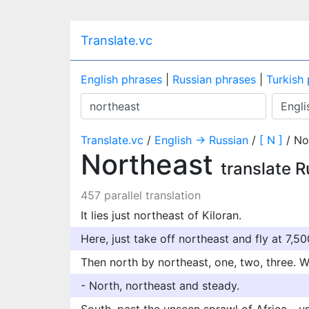
Translate.vc
English phrases
|
Russian phrases
|
Turkish
Translate.vc
/
English → Russian
/
[ N ]
/ No
Northeast
translate R
457 parallel translation
It lies just northeast of Kiloran.
Here, just take off northeast and fly at 7,500
Then north by northeast, one, two, three. Wel
- North, northeast and steady.