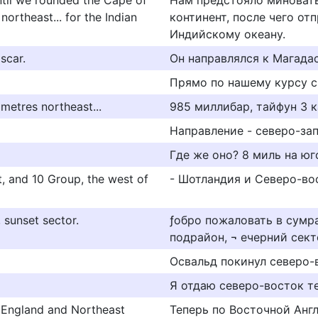
until we rounded the Cape of
Нам предстояло миновать
ortheast... for the Indian
континент, после чего от
Индийскому океану.
scar.
Он направлялся к Магадас
Прямо по нашему курсу с
ometres northeast...
985 миллибар, тайфун 3 ка
Направление - северо-зап
Где же оно? 8 миль на юго
, and 10 Group, the west of
- Шотландия и Северо-вос
, sunset sector.
ƒобро пожаловать в сумр
подрайон, ¬ ечерний сект
Освальд покинул северо-
Я отдаю северо-восток те
 England and Northeast
Теперь по Восточной Англ