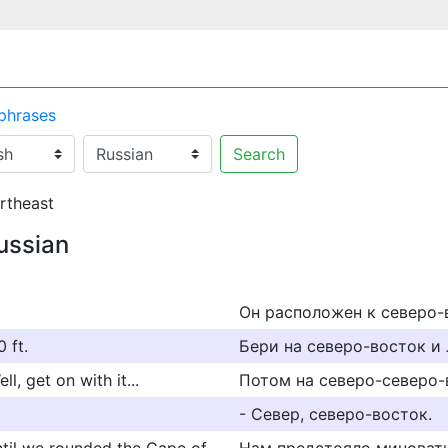
 phrases
Search
rtheast
ussian
Он расположен к северо-
 ft.
Бери на северо-восток и
l, get on with it...
Потом на северо-северо-во
- Север, северо-восток.