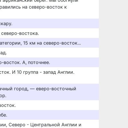
 африканский берег. Мы обогнули
правились на северо-восток к
кару.
 северо-востока.
тегории, 15 км на северо-восток...
ад.
-восток. А, поточнее.
ток. И 10 группа - запад Англии.
ачный город, — еверо-восточный
ор.
восток.
бе.
ии, Северо - Центральной Англии и