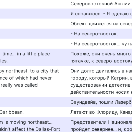
Северовосточной Англии.
Я cпpaвлюcь. - Я cдeлaю 
Объект движется на севе
- На северо-восток.
- На северо-восток... чу
ime... in a little place
Похоже, они очень много
les.
пятачке, к северо-востоку
y northeast, to a city that
Они долго двигались в на
ence of which had never
городу, который Катрин, 
really was called
существовании детектив 
действительности носил 
Саундвейв, пошли Лазерб
 Caribbean.
Летают во Флориду, Канад
m is moving northeast...
Представители Национал
ldn't affect the Dallas-Fort
пройдет севернее... и, к