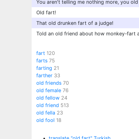
You aren't telling me nothing more, you old 
Old fart!
That old drunken fart of a judge!
Told an old friend about how monkey-fart an
fart
120
farts
75
farting
21
farther
33
old friends
70
old female
76
old fellow
24
old friend
513
old fella
23
old fool
18
translate "old fart" Turkish