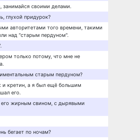
н, занимайся своими делами.
ь, глухой придурок?
ными авторитетами того времени, такими
или над "старым пердуном".
.
ером только потому, что мне не
а.
нтиментальным старым пердуном?
 и кретин, а я был ещё большим
шал его.
 его жирным свином, с дырявыми
нь бегает по ночам?