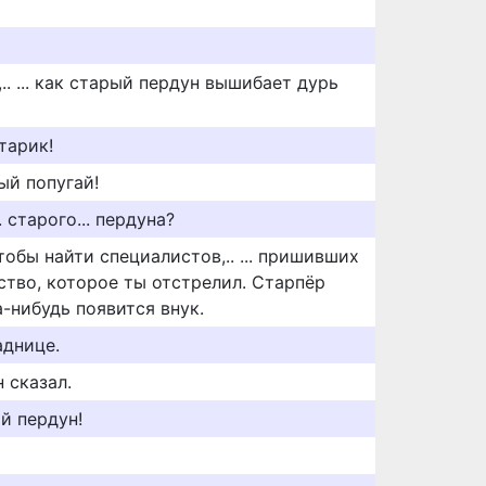
.. ... как старый пердун вышибает дурь
тарик!
ый попугай!
 старого... пердуна?
тобы найти специалистов,.. ... пришивших
ство, которое ты отстрелил. Старпёр
а-нибудь появится внук.
аднице.
н сказал.
й пердун!