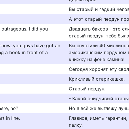
Вы старый и гадкий челов
А этот старый пердун про
 outrageous. I did you
Двадцать баксов - это с
старый пердун, тебе было
V show, you guys have got an
Вы спустили 40 миллионо
ng a book in front of a
американским пердуном в
книжку на фоне камина!
Сегодня хоронят эту свол
Крикливый старикашка.
Старый пердун.
- Какой обидчивый стары
here, no?
Но я всё же выгляжу лучш
t in line.
Главное, иметь гарантии,
палку.