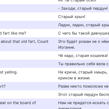
Ах ты старый осёл!
- Заходи, старый пердун!
Старый хрыч!
Ладно, ладно, старый хры
d fart like me?
С чего бы такой девчушке
 about that old fart, Count
Это будет роман не о нём
Иоганне.
Чё надо, старая кошелка!
Ты правильно себя вела с
st yelling.
Не кричи, старый хмырь, 
криком в жизни.
rt?
Разве никто помоложе не 
Этот старый пердун бесп
seat on the board of
Нам не придется искать 
директоров.