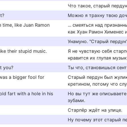
Что такое, старый перду
t?
Можно я трахну твою доч
he time, like Juan Ramon
... смеяться над признан
как Хуан Рамон Хименес 
Унамуно. "Старый пердун"
like their stupid music.
Я не чувствую себя старп
нравится их глупая музык
't you?
Ты что, становишься се
was a bigger fool for
Старый пердун был жулик
кретином, потому что слу
ld fart with a hole in his
Но вы тут же описываете
зубами.
Старпёр ждёт на улице.
Ну почему этот старый пе