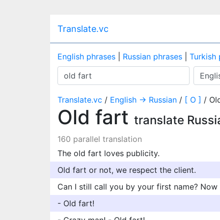
Translate.vc
English phrases
|
Russian phrases
|
Turkish
Translate.vc
/
English → Russian
/
[ O ]
/ Old
Old fart
translate Russi
160 parallel translation
The old fart loves publicity.
Old fart or not, we respect the client.
Can I still call you by your first name? Now 
- Old fart!