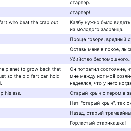
старпер.
старпер!
fart who beat the crap out
Калбу нужно было видеть,
из молодого засранца.
Проще говоря, вредный с
Оставь меня в покое, лыс
Убийство беспомощного...
the planet to grow back that
Он потратил состояние, ч
st so the old fart can hold
мне между ног моё хозяй
.
надеялся, что у него когд
p his ass.
Старый хрыч с пером в з
Нет, "старый хрыч", так о
Назад, старый трамвайны
Горластый старикашка!