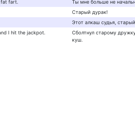
fat fart.
Ты мне больше не началь
Старый дурак!
Этот алкаш судья, старый 
d I hit the jackpot.
Сболтнул старому дружку,
куш.