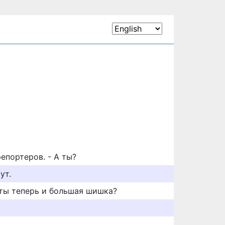
епортеров. - А ты?
ут.
 ты теперь и большая шишка?