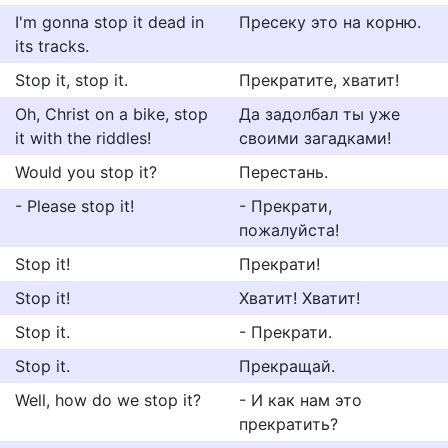
I'm gonna stop it dead in
Пресеку это на корню.
its tracks.
Stop it, stop it.
Прекратите, хватит!
Oh, Christ on a bike, stop
Да задолбал ты уже
it with the riddles!
своими загадками!
Would you stop it?
Перестань.
- Please stop it!
- Прекрати,
пожалуйста!
Stop it!
Прекрати!
Stop it!
Хватит! Хватит!
Stop it.
- Прекрати.
Stop it.
Прекращай.
Well, how do we stop it?
- И как нам это
прекратить?