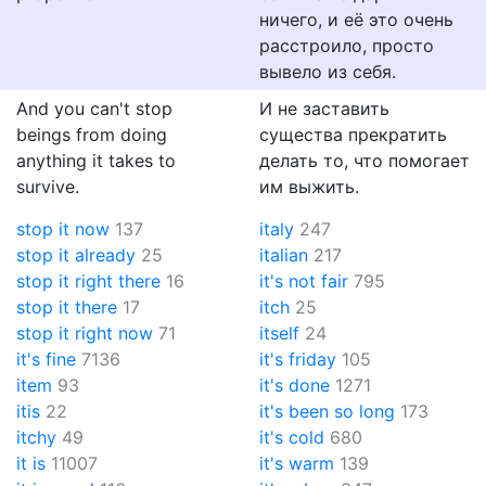
ничего, и её это очень
расстроило, просто
вывело из себя.
And you can't stop
И не заставить
beings from doing
существа прекратить
anything it takes to
делать то, что помогает
survive.
им выжить.
stop it now
137
italy
247
stop it already
25
italian
217
stop it right there
16
it's not fair
795
stop it there
17
itch
25
stop it right now
71
itself
24
it's fine
7136
it's friday
105
item
93
it's done
1271
itis
22
it's been so long
173
itchy
49
it's cold
680
it is
11007
it's warm
139