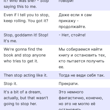
it? Who was she? - Stop
говори!
saying this to me.
Even if I tell you to stop,
Даже если я сам
keep rolling. You got it?
прикажу -
продолжайте.
Stop, goddamn it! Stop!
- Нет, стойте!
It's me.
We're gonna find the
Мы собираемся найти
book and stop anyone
книгу и остановить тех,
who tries to get it.
кто пытается получить
ее.
Then stop acting like it.
Тогда не веди себя так.
Stop it.
Прекрати.
It's a bit of a dream,
Это немного
actually, but that wasn't
фантастично, конечно,
going to stop her.
но это не могло её
остановить.