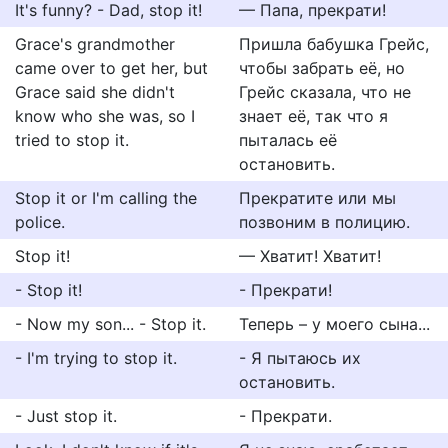
It's funny? - Dad, stop it!
— Папа, прекрати!
Grace's grandmother
Пришла бабушка Грейс,
came over to get her, but
чтобы забрать её, но
Grace said she didn't
Грейс сказала, что не
know who she was, so I
знает её, так что я
tried to stop it.
пыталась её
остановить.
Stop it or I'm calling the
Прекратите или мы
police.
позвоним в полицию.
Stop it!
— Хватит! Хватит!
- Stop it!
- Прекрати!
- Now my son... - Stop it.
Теперь – у моего сына...
- I'm trying to stop it.
- Я пытаюсь их
остановить.
- Just stop it.
- Прекрати.