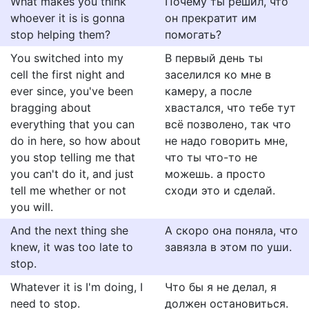
What makes you think
Почему ты решил, что
whoever it is is gonna
он прекратит им
stop helping them?
помогать?
You switched into my
В первый день ты
cell the first night and
заселился ко мне в
ever since, you've been
камеру, а после
bragging about
хвастался, что тебе тут
everything that you can
всё позволено, так что
do in here, so how about
не надо говорить мне,
you stop telling me that
что ты что-то не
you can't do it, and just
можешь. а просто
tell me whether or not
сходи это и сделай.
you will.
And the next thing she
А скоро она поняла, что
knew, it was too late to
завязла в этом по уши.
stop.
Whatever it is I'm doing, I
Что бы я не делал, я
need to stop.
должен остановиться.