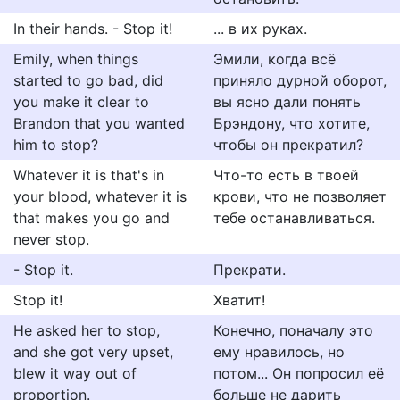
In their hands. - Stop it!
... в их руках.
Emily, when things
Эмили, когда всё
started to go bad, did
приняло дурной оборот,
you make it clear to
вы ясно дали понять
Brandon that you wanted
Брэндону, что хотите,
him to stop?
чтобы он прекратил?
Whatever it is that's in
Что-то есть в твоей
your blood, whatever it is
крови, что не позволяет
that makes you go and
тебе останавливаться.
never stop.
- Stop it.
Прекрати.
Stop it!
Хватит!
He asked her to stop,
Конечно, поначалу это
and she got very upset,
ему нравилось, но
blew it way out of
потом... Он попросил её
proportion.
больше не дарить