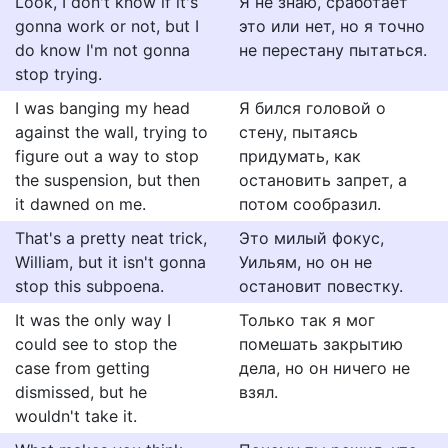
Look, I don't know if it's
Я не знаю, сработает
gonna work or not, but I
это или нет, но я точно
do know I'm not gonna
не перестану пытаться.
stop trying.
I was banging my head
Я бился головой о
against the wall, trying to
стену, пытаясь
figure out a way to stop
придумать, как
the suspension, but then
остановить запрет, а
it dawned on me.
потом сообразил.
That's a pretty neat trick,
Это милый фокус,
William, but it isn't gonna
Уильям, но он не
stop this subpoena.
остановит повестку.
It was the only way I
Только так я мог
could see to stop the
помешать закрытию
case from getting
дела, но он ничего не
dismissed, but he
взял.
wouldn't take it.