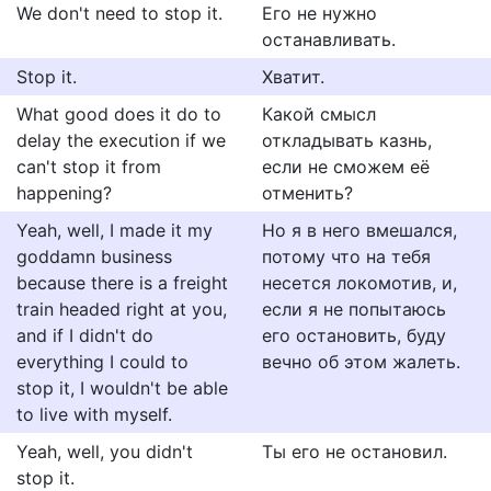
We don't need to stop it.
Его не нужно
останавливать.
Stop it.
Хватит.
What good does it do to
Какой смысл
delay the execution if we
откладывать казнь,
can't stop it from
если не сможем её
happening?
отменить?
Yeah, well, I made it my
Но я в него вмешался,
goddamn business
потому что на тебя
because there is a freight
несется локомотив, и,
train headed right at you,
если я не попытаюсь
and if I didn't do
его остановить, буду
everything I could to
вечно об этом жалеть.
stop it, I wouldn't be able
to live with myself.
Yeah, well, you didn't
Ты его не остановил.
stop it.