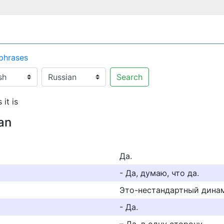
 phrases
Search
 it is
an
Да.
- Да, думаю, что да.
Это-нестандартный динам
- Да.