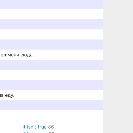
вел меня сюда.
на еду.
it isn't true
86