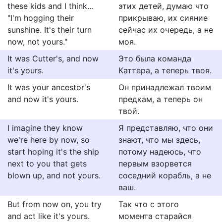
these kids and I think...
этих детей, думаю что
"I'm hogging their
прикрываю, их сияние
sunshine. It's their turn
сейчас их очередь, а не
now, not yours."
моя.
It was Cutter's, and now
Это была команда
it's yours.
Каттера, а теперь твоя.
It was your ancestor's
Он принадлежал твоим
and now it's yours.
предкам, а теперь он
твой.
I imagine they know
Я представляю, что они
we're here by now, so
знают, что мы здесь,
start hoping it's the ship
потому надеюсь, что
next to you that gets
первым взорвется
blown up, and not yours.
соседний корабль, а не
ваш.
But from now on, you try
Так что с этого
and act like it's yours.
момента старайся