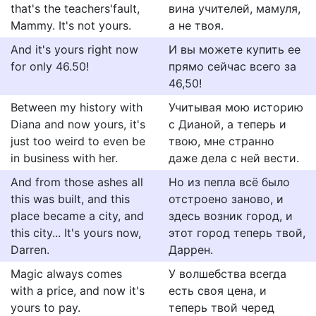
that's the teachers'fault,
вина учителей, мамуля,
Mammy. It's not yours.
а не твоя.
And it's yours right now
И вы можете купить ее
for only 46.50!
прямо сейчас всего за
46,50!
Between my history with
Учитывая мою историю
Diana and now yours, it's
с Дианой, а теперь и
just too weird to even be
твою, мне странно
in business with her.
даже дела с ней вести.
And from those ashes all
Но из пепла всё было
this was built, and this
отстроено заново, и
place became a city, and
здесь возник город, и
this city... It's yours now,
этот город теперь твой,
Darren.
Даррен.
Magic always comes
У волшебства всегда
with a price, and now it's
есть своя цена, и
yours to pay.
теперь твой черед