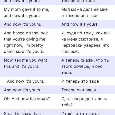
and now it's yours.
теперь она твоя.
My mom gave it to me,
Моя мама дала её мне,
and now it's yours.
и теперь она твоя.
And now it's yours.
And now it's yours.
And based on the look
И, судя по тому, как вы
that you're giving me
на меня смотрите, я
right now, I'm pretty
чертовски уверена, что
damn sure it's yours.
с вашей.
Now, tell me you want
А теперь скажи, что ты
this and it's yours.
этого хочешь, и оно
твоё.
- And now it's yours.
И теперь это твое
And now it's yours.
Теперь они ваши.
Oh. And now it's yours?
О, а теперь досталось
тебе?
So... this shawl has
Итак... этот платок