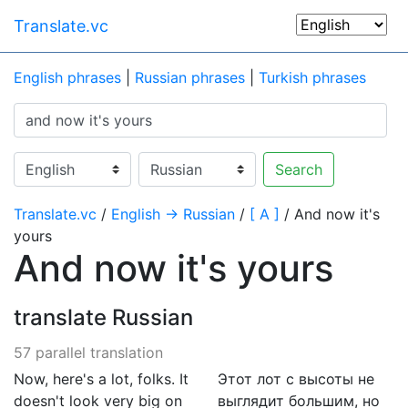
Translate.vc
English phrases
|
Russian phrases
|
Turkish phrases
Search
Translate.vc
/
English → Russian
/
[ A ]
/ And now it's
yours
And now it's yours
translate Russian
57 parallel translation
Now, here's a lot, folks. It
Этот лот с высоты не
doesn't look very big on
выглядит большим, но