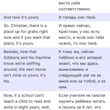
вести себя
соответственно.
And now it's yours.
И теперь оно твоё.
So, Christian, there is a
И прямо сейчас,
place up for grabs right
Кристиан, у нас есть
now and if you want that
место, и если оно тебе
place, it's yours.
нужно, то оно твоё.
Besides, now that
К тому же, сейчас
Gibbons and his machine
Гиббонс и его аппарат
know we're sniffing
знают, что мы здесь
around, the next move
вынюхиваем, и
isn't mine or yours, it's
следующий шаг не за
his.
мной или за тобой, а за
ним.
Now, if a school can't
Если учителя не смогли
teach a child to read and
научить ребёнка читать
write in eight years, well,
и писать за 8 лет, это