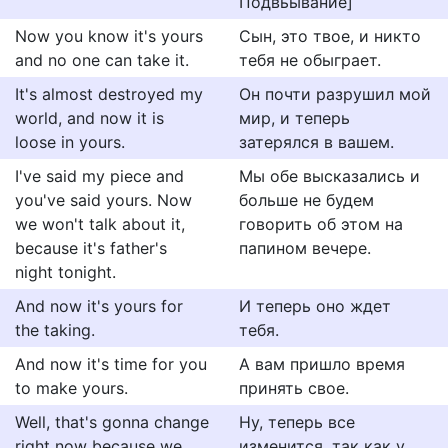
Подвьывание]
Now you know it's yours
Сын, это твое, и никто
and no one can take it.
тебя не обыграет.
It's almost destroyed my
Он почти разрушил мой
world, and now it is
мир, и теперь
loose in yours.
затерялся в вашем.
I've said my piece and
Мы обе высказались и
you've said yours. Now
больше не будем
we won't talk about it,
говорить об этом на
because it's father's
папином вечере.
night tonight.
And now it's yours for
И теперь оно ждет
the taking.
тебя.
And now it's time for you
А вам пришло время
to make yours.
принять свое.
Well, that's gonna change
Ну, теперь все
right now because we
изменится, так как у