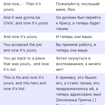
And now... - Then it's
Пожалуйста, послушай
yours.
меня, Люк.
And it was gonna be
Он должен был перейти
Chris', and now it's yours.
к Крису, а теперь будет
твоим.
And now it's yours.
И теперь они ваши.
You accepted the job
Вы приняли работу, и
and now it's yours.
теперь она ваша.
You go back to a place
Хотел окунуться в
that was yours... and now
воспоминания, а ничего
it's not.
нет!
This is his and now it's
К примеру, это бьыло
yours, and this hers and
его, а стало твоим, это
now it's his!
предназначалось ей, а
теперь адресовано ему!
[Хихиканье Гринча ] [