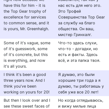
have this for him - it is
нас есть для него это.
the Top Gear trophy of
Это Трофей
excellence for services
Совершенства Top Gear
to common sense, and it
за службу на благо
is yours, Mr. Greenhalgh.
общества. Он ваш,
мистер Гринхалг.
Some of it's vague, some
Что-то здесь слухи,
of it's guesswork, some
что-то - догадки, но
of it's concrete, but this
есть и факты. Здесь
is everything, and now
всё, и эта папка твоя.
it's all yours.
I think it's been a good
Я думаю, это были
three years now. And I
хорошие три года а я
think you've been
думаю, ты работаешь у
working on yours for 20!
себя уже все 20 лет!
But then I look over and I
Но когда оглядываюсь,
see these sweet faces of
и вижу милые лица