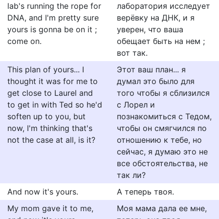
lab's running the rope for
лаборатория исследует
DNA, and I'm pretty sure
верёвку на ДНК, и я
yours is gonna be on it ;
уверен, что ваша
come on.
обещает быть на нем ;
вот так.
This plan of yours... I
Этот ваш план... я
thought it was for me to
думал это было для
get close to Laurel and
того чтобы я сблизился
to get in with Ted so he'd
с Лорел и
soften up to you, but
познакомиться с Тедом,
now, I'm thinking that's
чтобы он смягчился по
not the case at all, is it?
отношению к тебе, но
сейчас, я думаю это не
все обстоятельства, не
так ли?
And now it's yours.
А теперь твоя.
My mom gave it to me,
Моя мама дала ее мне,