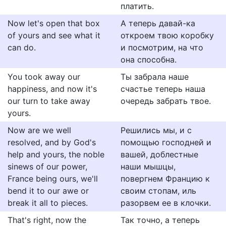
платить.
Now let's open that box
А теперь давай-ка
of yours and see what it
откроем твою коробку
can do.
и посмотрим, на что
она способна.
You took away our
Ты забрала наше
happiness, and now it's
счастье теперь наша
our turn to take away
очередь забрать твое.
yours.
Now are we well
Решились мы, и с
resolved, and by God's
помощью господней и
help and yours, the noble
вашей, доблестные
sinews of our power,
наши мышцы,
France being ours, we'll
повергнем Францию к
bend it to our awe or
своим стопам, иль
break it all to pieces.
разорвем ее в клочки.
That's right, now the
Так точно, а теперь