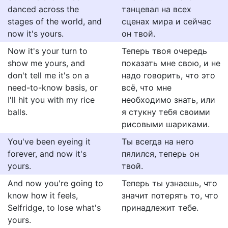
danced across the
танцевал на всех
stages of the world, and
сценах мира и сейчас
now it's yours.
он твой.
Now it's your turn to
Теперь твоя очередь
show me yours, and
показать мне свою, и не
don't tell me it's on a
надо говорить, что это
need-to-know basis, or
всё, что мне
I'll hit you with my rice
необходимо знать, или
balls.
я стукну тебя своими
рисовыми шариками.
You've been eyeing it
Ты всегда на него
forever, and now it's
пялился, теперь он
yours.
твой.
And now you're going to
Теперь ты узнаешь, что
know how it feels,
значит потерять то, что
Selfridge, to lose what's
принадлежит тебе.
yours.