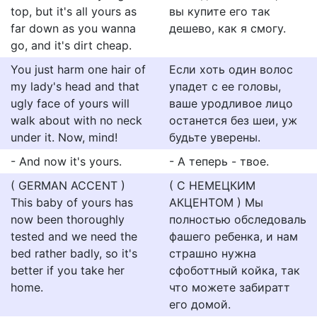
top, but it's all yours as
вы купите его так
far down as you wanna
дешево, как я смогу.
go, and it's dirt cheap.
You just harm one hair of
Если хоть один волос
my lady's head and that
упадет с ее головы,
ugly face of yours will
ваше уродливое лицо
walk about with no neck
останется без шеи, уж
under it. Now, mind!
будьте уверены.
- And now it's yours.
- А теперь - твое.
( GERMAN ACCENT )
( С НЕМЕЦКИМ
This baby of yours has
АКЦЕНТОМ ) Мы
now been thoroughly
полностью обследоваль
tested and we need the
фашего ребенка, и нам
bed rather badly, so it's
страшно нужна
better if you take her
сфоботтный койка, так
home.
что можете забиратт
его домой.