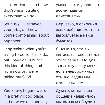
smarter than us and now
умнее нас, и управляет
they're manipulating
всеми нашими
everything we do?
действиями?
Seriously, I just saved
Серьезно, я сохранил
your jobs, and now
ваши рабочие места, а
you're complaining about
вы жалуетесь из-за
paperwork.
бумажек.
I appreciate what you're
Я ценю то, что ты
trying to do for this kid...
пытаешься сделать для
but I have an SUV for
этого парня... Но для
this kind of thing, and
таких случаев у меня
from now on, we're
есть внедорожник, и
taking my SUV!
отныне, ездим мы
именно на нём!
You know, I figure we're
Думаю, когда наше
in a pretty good place,
общение наладилось,
and now we can actually
мы сможем обсудить...