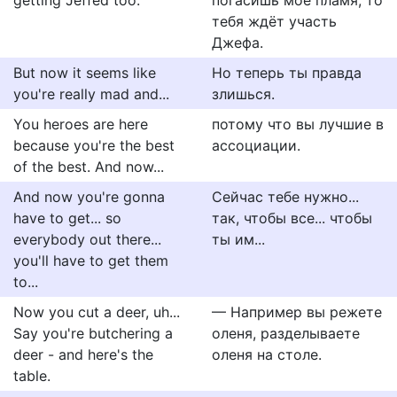
getting Jeffed too.
погасишь моё пламя, то
тебя ждёт участь
Джефа.
But now it seems like
Но теперь ты правда
you're really mad and...
злишься.
You heroes are here
потому что вы лучшие в
because you're the best
ассоциации.
of the best. And now...
And now you're gonna
Сейчас тебе нужно...
have to get... so
так, чтобы все... чтобы
everybody out there...
ты им...
you'll have to get them
to...
Now you cut a deer, uh...
— Например вы режете
Say you're butchering a
оленя, разделываете
deer - and here's the
оленя на столе.
table.