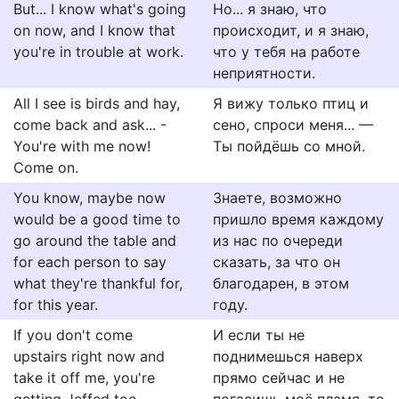
But... I know what's going
Но... я знаю, что
on now, and I know that
происходит, и я знаю,
you're in trouble at work.
что у тебя на работе
неприятности.
All I see is birds and hay,
Я вижу только птиц и
come back and ask... -
сено, спроси меня... —
You're with me now!
Ты пойдёшь со мной.
Come on.
You know, maybe now
Знаете, возможно
would be a good time to
пришло время каждому
go around the table and
из нас по очереди
for each person to say
сказать, за что он
what they're thankful for,
благодарен, в этом
for this year.
году.
If you don't come
И если ты не
upstairs right now and
поднимешься наверх
take it off me, you're
прямо сейчас и не