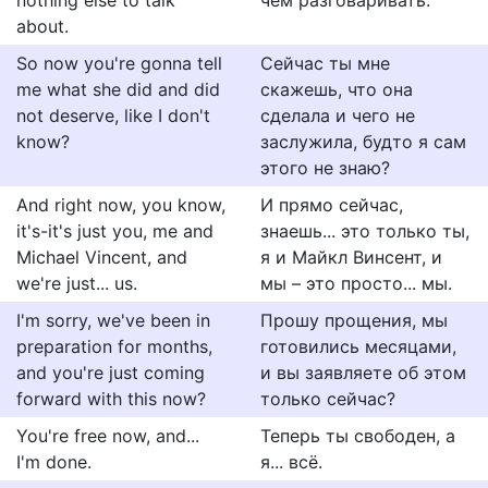
nothing else to talk
чем разговаривать.
about.
So now you're gonna tell
Сейчас ты мне
me what she did and did
скажешь, что она
not deserve, like I don't
сделала и чего не
know?
заслужила, будто я сам
этого не знаю?
And right now, you know,
И прямо сейчас,
it's-it's just you, me and
знаешь... это только ты,
Michael Vincent, and
я и Майкл Винсент, и
we're just... us.
мы – это просто... мы.
I'm sorry, we've been in
Прошу прощения, мы
preparation for months,
готовились месяцами,
and you're just coming
и вы заявляете об этом
forward with this now?
только сейчас?
You're free now, and...
Теперь ты свободен, а
I'm done.
я... всё.