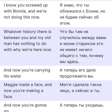
I know you screwed up
Я знаю, что ты
with Bonnie, and we're
облажался с Бонни, но
not doing this now.
не будем сейчас об
этом.
Whatever history there is
Что бы там не
between you and my old
случилось между вами
man has nothing to do
и моим стариком это
with why we're here now.
не имеет ничего
общего с тем, почему
мы здесь.
And now you're carrying
А теперь его дело
his water.
продолжаете вы.
Maggie made a face, and
Мегги сделала такое
now you're making a
лицо, а сейчас и ты.
face.
And now you're gonna
А теперь ты уходишь.
go.