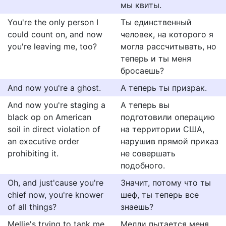
мы квиты.
You're the only person I
Ты единственный
could count on, and now
человек, на которого я
you're leaving me, too?
могла рассчитывать, но
теперь и ты меня
бросаешь?
And now you're a ghost.
А теперь ты призрак.
And now you're staging a
А теперь вы
black op on American
подготовили операцию
soil in direct violation of
на территории США,
an executive order
нарушив прямой приказ
prohibiting it.
не совершать
подобного.
Oh, and just'cause you're
Значит, потому что ты
chief now, you're knower
шеф, ты теперь все
of all things?
знаешь?
Mellie's trying to tank me
Мелли пытается меня