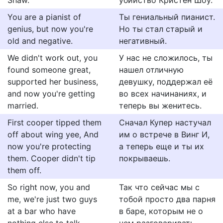
Shaw.
убийство Кристен Шоу.
You are a pianist of
Ты гениальный пианист.
genius, but now you're
Но ты стал старый и
old and negative.
негативный.
We didn't work out, you
У нас не сложилось, ты
found someone great,
нашел отличную
supported her business,
девушку, поддержал её
and now you're getting
во всех начинаниях, и
married.
теперь вы женитесь.
First cooper tipped them
Сначал Купер настучал
off about wing yee, And
им о встрече в Винг И,
now you're protecting
а теперь еще и ты их
them. Cooper didn't tip
покрываешь.
them off.
So right now, you and
Так что сейчас мы с
me, we're just two guys
тобой просто два парня
at a bar who have
в баре, которым не о