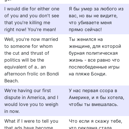
I would die for either one
Я бы умер за любого из
of you and you don't see
вас, но вы не видите,
that you're killing me
что убиваете меня
right now! You're mean!
прямо сейчас!
Well, you're now married
Ты женился на
to someone for whom
женщине, для которой
the cut and thrust of
бурная политическая
politics will be the
жизнь - все равно что
equivalent of a.. an
послеобеденные игры
afternoon frolic on Bondi
на пляже Бонди.
Beach.
We're having our first
У нас первая ссора в
dispute in America, and I
Америке, и я бы хотела,
would love you to weigh
чтобы ты вмешалась.
in now.
What if I were to tell you
Что если я скажу тебе,
that ads have become
что реклама стала