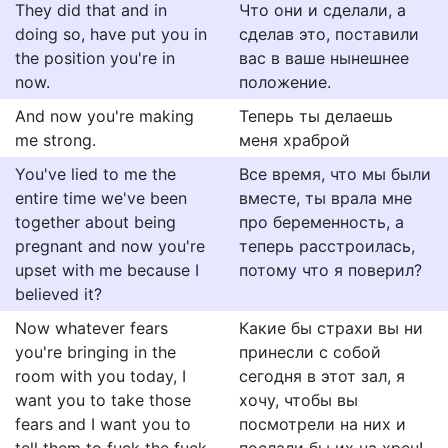
They did that and in
Что они и сделали, а
doing so, have put you in
сделав это, поставили
the position you're in
вас в ваше нынешнее
now.
положение.
And now you're making
Теперь ты делаешь
me strong.
меня храброй
You've lied to me the
Все время, что мы были
entire time we've been
вместе, ты врала мне
together about being
про беременность, а
pregnant and now you're
теперь расстроилась,
upset with me because I
потому что я поверил?
believed it?
Now whatever fears
Какие бы страхи вы ни
you're bringing in the
принесли с собой
room with you today, I
сегодня в этот зал, я
want you to take those
хочу, чтобы вы
fears and I want you to
посмотрели на них и