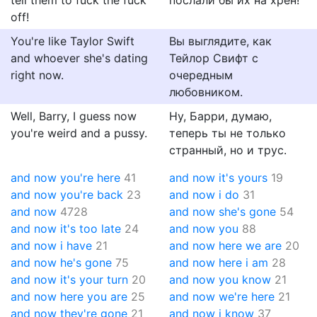
tell them to fuck the fuck
послали бы их на хрен!
off!
You're like Taylor Swift
Вы выглядите, как
and whoever she's dating
Тейлор Свифт с
right now.
очередным
любовником.
Well, Barry, I guess now
Ну, Барри, думаю,
you're weird and a pussy.
теперь ты не только
странный, но и трус.
and now you're here
41
and now it's yours
19
and now you're back
23
and now i do
31
and now
4728
and now she's gone
54
and now it's too late
24
and now you
88
and now i have
21
and now here we are
20
and now he's gone
75
and now here i am
28
and now it's your turn
20
and now you know
21
and now here you are
25
and now we're here
21
and now they're gone
21
and now i know
37