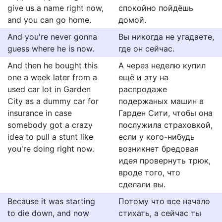
give us a name right now,
спокойно пойдёшь
and you can go home.
домой.
And you're never gonna
Вы никогда не угадаете,
guess where he is now.
где он сейчас.
And then he bought this
А через неделю купил
one a week later from a
ещё и эту на
used car lot in Garden
распродаже
City as a dummy car for
подержаных машин в
insurance in case
Гарден Сити, чтобы она
somebody got a crazy
послужила страховкой,
idea to pull a stunt like
если у кого-нибудь
you're doing right now.
возникнет бредовая
идея провернуть трюк,
вроде того, что
сделали вы.
Because it was starting
Потому что все начало
to die down, and now
стихать, а сейчас ты