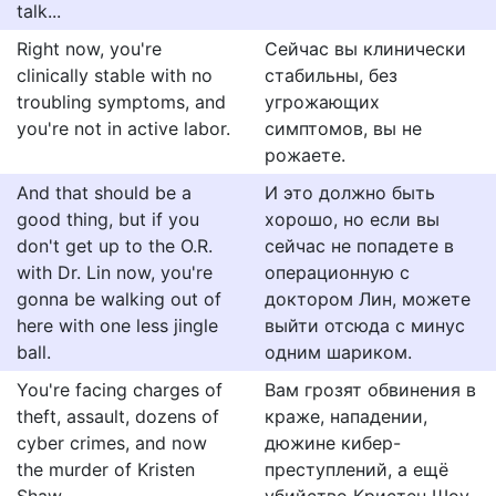
talk...
Right now, you're
Сейчас вы клинически
clinically stable with no
стабильны, без
troubling symptoms, and
угрожающих
you're not in active labor.
симптомов, вы не
рожаете.
And that should be a
И это должно быть
good thing, but if you
хорошо, но если вы
don't get up to the O.R.
сейчас не попадете в
with Dr. Lin now, you're
операционную с
gonna be walking out of
доктором Лин, можете
here with one less jingle
выйти отсюда с минус
ball.
одним шариком.
You're facing charges of
Вам грозят обвинения в
theft, assault, dozens of
краже, нападении,
cyber crimes, and now
дюжине кибер-
the murder of Kristen
преступлений, а ещё