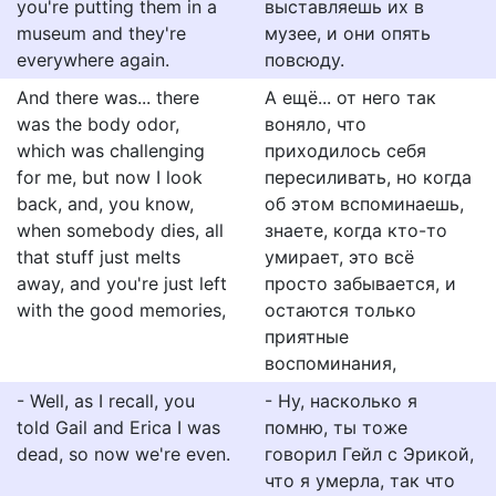
you're putting them in a
выставляешь их в
museum and they're
музее, и они опять
everywhere again.
повсюду.
And there was... there
А ещё... от него так
was the body odor,
воняло, что
which was challenging
приходилось себя
for me, but now I look
пересиливать, но когда
back, and, you know,
об этом вспоминаешь,
when somebody dies, all
знаете, когда кто-то
that stuff just melts
умирает, это всё
away, and you're just left
просто забывается, и
with the good memories,
остаются только
приятные
воспоминания,
- Well, as I recall, you
- Ну, насколько я
told Gail and Erica I was
помню, ты тоже
dead, so now we're even.
говорил Гейл с Эрикой,
что я умерла, так что