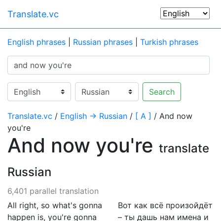
Translate.vc
English phrases
|
Russian phrases
|
Turkish phrases
Search
Translate.vc
/
English → Russian
/
[ A ]
/ And now
you're
And now you're
translate
Russian
6,401 parallel translation
All right, so what's gonna
Вот как всё произойдёт
happen is, you're gonna
– ты дашь нам имена и