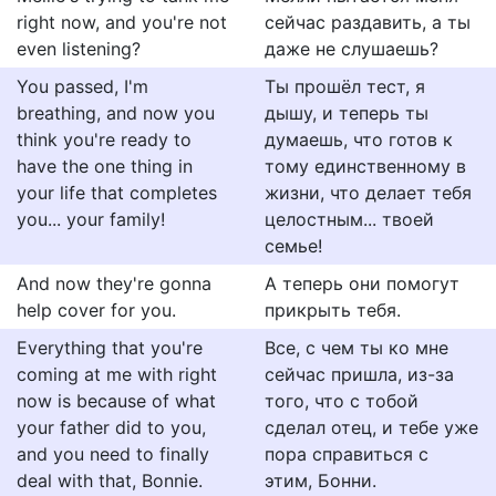
right now, and you're not
сейчас раздавить, а ты
even listening?
даже не слушаешь?
You passed, I'm
Ты прошёл тест, я
breathing, and now you
дышу, и теперь ты
think you're ready to
думаешь, что готов к
have the one thing in
тому единственному в
your life that completes
жизни, что делает тебя
you... your family!
целостным... твоей
семье!
And now they're gonna
А теперь они помогут
help cover for you.
прикрыть тебя.
Everything that you're
Все, с чем ты ко мне
coming at me with right
сейчас пришла, из-за
now is because of what
того, что с тобой
your father did to you,
сделал отец, и тебе уже
and you need to finally
пора справиться с
deal with that, Bonnie.
этим, Бонни.