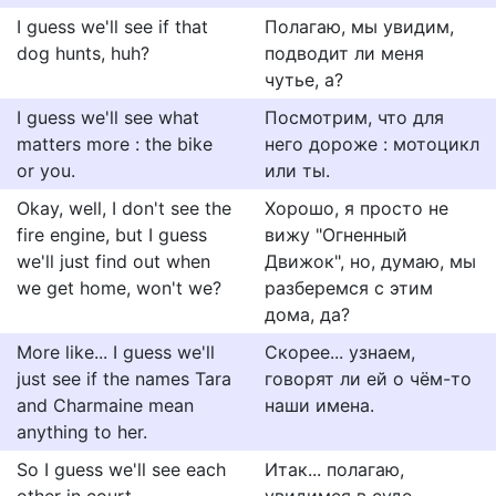
I guess we'll see if that
Полагаю, мы увидим,
dog hunts, huh?
подводит ли меня
чутье, а?
I guess we'll see what
Посмотрим, что для
matters more : the bike
него дороже : мотоцикл
or you.
или ты.
Okay, well, I don't see the
Хорошо, я просто не
fire engine, but I guess
вижу "Огненный
we'll just find out when
Движок", но, думаю, мы
we get home, won't we?
разберемся с этим
дома, да?
More like... I guess we'll
Скорее... узнаем,
just see if the names Tara
говорят ли ей о чём-то
and Charmaine mean
наши имена.
anything to her.
So I guess we'll see each
Итак... полагаю,