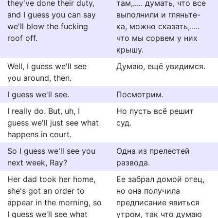
they've done their duty,
там,..... думать, что все
and I guess you can say
выполнили и гляньте-
we'll blow the fucking
ка, можно сказать,.....
roof off.
что мы сорвем у них
крышу.
Well, I guess we'll see
Думаю, ещё увидимся.
you around, then.
I guess we'll see.
Посмотрим.
I really do. But, uh, I
Но пусть всё решит
guess we'll just see what
суд.
happens in court.
So I guess we'll see you
Одна из прелестей
next week, Ray?
развода.
Her dad took her home,
Ее забрал домой отец,
she's got an order to
но она получила
appear in the morning, so
предписание явиться
I guess we'll see what
утром, так что думаю