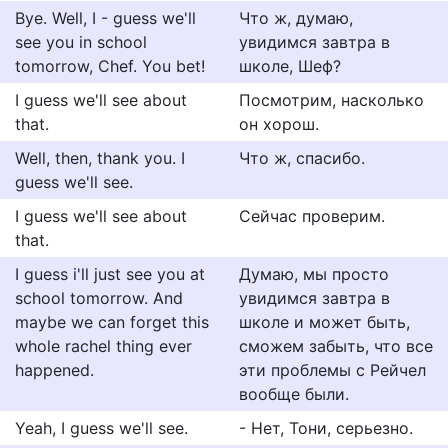
Bye. Well, I - guess we'll
Что ж, думаю,
see you in school
увидимся завтра в
tomorrow, Chef. You bet!
школе, Шеф?
I guess we'll see about
Посмотрим, насколько
that.
он хорош.
Well, then, thank you. I
Что ж, спасибо.
guess we'll see.
I guess we'll see about
Сейчас проверим.
that.
I guess i'll just see you at
Думаю, мы просто
school tomorrow. And
увидимся завтра в
maybe we can forget this
школе и может быть,
whole rachel thing ever
сможем забыть, что все
happened.
эти проблемы с Рейчел
вообще были.
Yeah, I guess we'll see.
- Нет, Тони, серьезно.