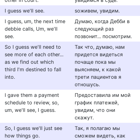
other in court.
увидимся в суде.
I guess we'll see.
ѕоживем, увидим.
I guess, um, the next time
Думаю, когда Дебби в
debbie calls, Um, we'll
следующий раз
see.
позвонит... посмотрим.
So I guess we'll need to
Так что, думаю, нам
see more of each other...
придется видеться
as we find out which
почаще пока мы
third I'm destined to fall
выясняем, к какой
into.
трети пациентов я
отношусь.
I gave them a payment
Предоставила им мой
schedule to review, so,
график платежей,
um, we'll see, I guess.
увидим, что они
скажут.
So, I guess we'll just see
Так, я полагаю мы
how things go.
сможем видеть, как