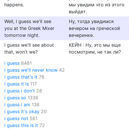
happens.
мы увидим что из этого
выйдет.
Well, I guess we'll see
Ну, тогда увидимся
you at the Greek Mixer
вечером на греческой
tomorrow night.
вечеринке.
I guess we'll see about
КЕЙН : Ну, это мы еще
that, won't we?
посмотрим, не так ли?
i guess
8481
i guess we'll never know
42
i guess that's it
76
i guess it is
117
i guess i don't
28
i guess so
1336
i guess i am
138
i guess it's okay
20
i guess not
561
i guess this is it
72