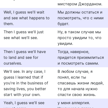
мистером Джорданом.
Well, I guess we'll wait
Мы должны остаться и
and see what happens to
посмотреть, что с ними
them.
будет.
Then I guess we'll just
Ну, в таком случае мы
see what we'll see.
просто увидим то, что
увидим.
Then I guess we'll have
Тогда, наверное,
to land and see for
придется приземлиться
ourselves.
и посмотреть самим.
We'll see. In any case, I
В любом случае, я
guess I learned that if
понял, если ты
you're in the business of
спасаешь жизни людей,
saving lives, you better
то для начала нужно
start with your own.
спасти свою жизнь.
Yeah, I guess we'll see
у меня аллергия.