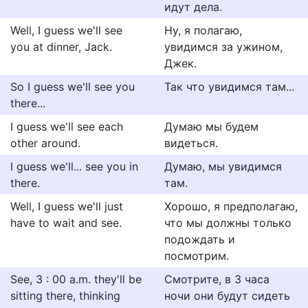
идут дела.
Well, I guess we'll see
Ну, я полагаю,
you at dinner, Jack.
увидимся за ужином,
Джек.
So I guess we'll see you
Так что увидимся там...
there...
I guess we'll see each
Думаю мы будем
other around.
видеться.
I guess we'll... see you in
Думаю, мы увидимся
there.
там.
Well, I guess we'll just
Хорошо, я предполагаю,
have to wait and see.
что мы должны только
подождать и
посмотрим.
See, 3 : 00 a.m. they'll be
Смотрите, в 3 часа
sitting there, thinking
ночи они будут сидеть