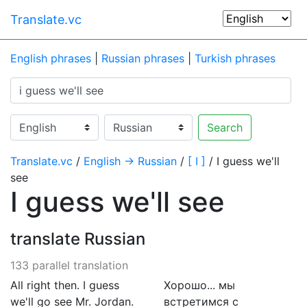
Translate.vc
English phrases
|
Russian phrases
|
Turkish phrases
Search
Translate.vc
/
English → Russian
/
[ I ]
/ I guess we'll
see
I guess we'll see
translate Russian
133 parallel translation
All right then. I guess
Хорошо... мы
we'll go see Mr. Jordan.
встретимся с