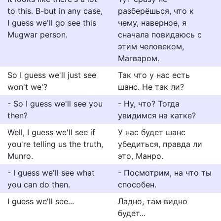
to this. B-but in any case,
разберёшься, что к
I guess we'll go see this
чему, наверное, я
Mugwar person.
сначала повидаюсь с
этим человеком,
Магваром.
So I guess we'll just see
Так что у нас есть
won't we'?
шанс. Не так ли?
- So I guess we'll see you
- Ну, что? Тогда
then?
увидимся на катке?
Well, I guess we'll see if
У нас будет шанс
you're telling us the truth,
убедиться, правда ли
Munro.
это, Манро.
- I guess we'll see what
- Посмотрим, на что ты
you can do then.
способен.
I guess we'll see...
Ладно, там видно
будет...