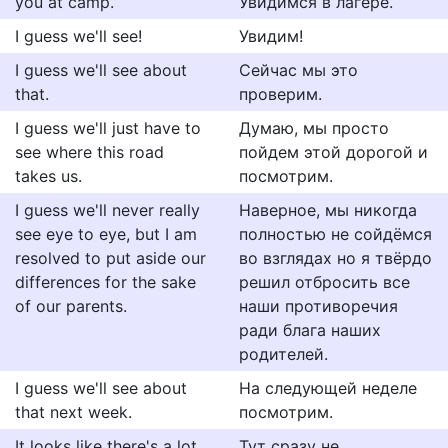
you at camp.
Увидимся в лагере.
I guess we'll see!
Увидим!
I guess we'll see about
Сейчас мы это
that.
проверим.
I guess we'll just have to
Думаю, мы просто
see where this road
пойдем этой дорогой и
takes us.
посмотрим.
I guess we'll never really
Наверное, мы никогда
see eye to eye, but I am
полностью не сойдёмся
resolved to put aside our
во взглядах но я твёрдо
differences for the sake
решил отбросить все
of our parents.
наши противоречия
ради блага наших
родителей.
I guess we'll see about
На следующей неделе
that next week.
посмотрим.
It looks like there's a lot
Тут сразу не