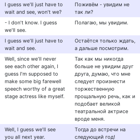
I guess we'll just have to
Поживём - увидим не
wait and see, won't we?
так ли?
- I don't know. I guess
Полагаю, мы увидим.
we'll see.
I guess we'll just have to
Остаётся только ждать,
wait and see.
а дальше посмотрим.
Well, since we'll never
Так как мы никогда
see each other again, I
больше не увидим друг
guess I'm supposed to
друга, думаю, что мне
make some big farewell
следует произнести
speech worthy of a great
торжественную
stage actress like myself.
прощальную речь, как и
подобает великой
театральной актрисе
вроде меня.
Well, I guess we'll see
Тoгда дo встречи на
you all next year.
следующий гoд!