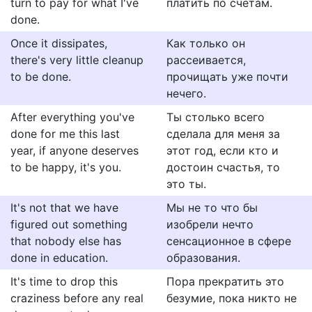
turn to pay for what I've
платить по счетам.
done.
Once it dissipates,
Как только он
there's very little cleanup
рассеивается,
to be done.
прочищать уже почти
нечего.
After everything you've
Ты столько всего
done for me this last
сделала для меня за
year, if anyone deserves
этот год, если кто и
to be happy, it's you.
достоин счастья, то
это ты.
It's not that we have
Мы не то что бы
figured out something
изобрели нечто
that nobody else has
сенсационное в сфере
done in education.
образования.
It's time to drop this
Пора прекратить это
craziness before any real
безумие, пока никто не