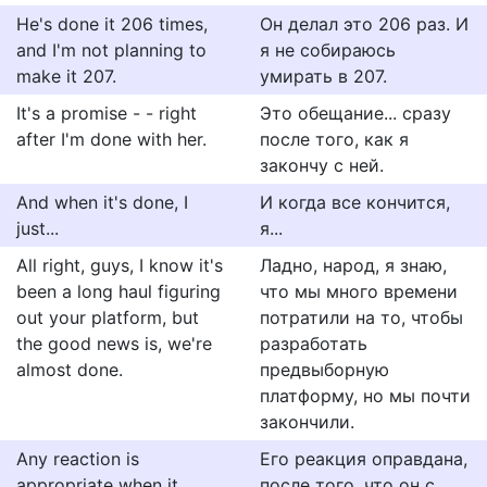
He's done it 206 times,
Он делал это 206 раз. И
and I'm not planning to
я не собираюсь
make it 207.
умирать в 207.
It's a promise - - right
Это обещание... сразу
after I'm done with her.
после того, как я
закончу с ней.
And when it's done, I
И когда все кончится,
just...
я...
All right, guys, I know it's
Ладно, народ, я знаю,
been a long haul figuring
что мы много времени
out your platform, but
потратили на то, чтобы
the good news is, we're
разработать
almost done.
предвыборную
платформу, но мы почти
закончили.
Any reaction is
Его реакция оправдана,
appropriate when it
после того, что он с