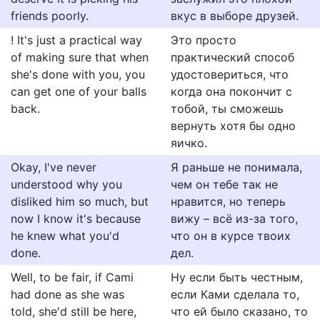
friends poorly.
вкус в выборе друзей.
! It's just a practical way
Это просто
of making sure that when
практический способ
she's done with you, you
удостовериться, что
can get one of your balls
когда она покончит с
back.
тобой, ты сможешь
вернуть хотя бы одно
яичко.
Okay, I've never
Я раньше не понимала,
understood why you
чем он тебе так не
disliked him so much, but
нравится, но теперь
now I know it's because
вижу – всё из-за того,
he knew what you'd
что он в курсе твоих
done.
дел.
Well, to be fair, if Cami
Ну если быть честным,
had done as she was
если Ками сделала то,
told, she'd still be here,
что ей было сказано, то