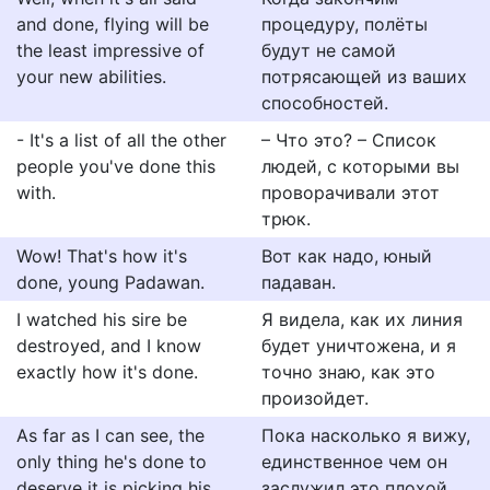
and done, flying will be
процедуру, полёты
the least impressive of
будут не самой
your new abilities.
потрясающей из ваших
способностей.
- It's a list of all the other
– Что это? – Список
people you've done this
людей, с которыми вы
with.
проворачивали этот
трюк.
Wow! That's how it's
Вот как надо, юный
done, young Padawan.
падаван.
I watched his sire be
Я видела, как их линия
destroyed, and I know
будет уничтожена, и я
exactly how it's done.
точно знаю, как это
произойдет.
As far as I can see, the
Пока насколько я вижу,
only thing he's done to
единственное чем он
deserve it is picking his
заслужил это плохой