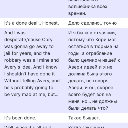
волшебника всех
времен.
It's a done deal... Honest.
Дело сделано.. точно
And I was
И я была в отчаянии,
desperate,'cause Cory
потому что Кори мог
was gonna go away to
остаться в тюрьме на
jail for years, and the
годы, а ограбление
robbery was all mine and
было целиком нашей с
Avery's idea. And I know
Авери идеей и я не
I shouldn't have done it
должна была этого
Without telling Avery, and
делать, не говоря
he's probably going to
Авери, и он, скорее
be very mad at me, but...
всего будет зол на
меня, но... не должны
были делать что?
It's been done.
Такое бывает.
Well, when it's all said
Когда закончим