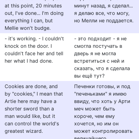
at this point, 20 minutes
минут назад, я сделал...
out, I've done... I'm doing
я делаю все, что могу,
everything I can, but
но Мелли не поддается.
Mellie won't budge.
- it's working. - I couldn't
- это подходит - я не
knock on the door. I
смогла постучать в
couldn't face her and tell
дверь я не могла
her what I had done.
встретиться с ней и
сказать, что я сделала
вы ещё тут?
Cookies are done, and
Печенки готовы, и под
by "cookies," I mean that
"печеньками" я имею
Artie here may have a
ввиду, что хоть у Арти
shorter sword than a
меч может быть
man would like, but it
короче, чем ему
can control the world's
хочется, но им он
greatest wizard.
может контролировать
величайшего