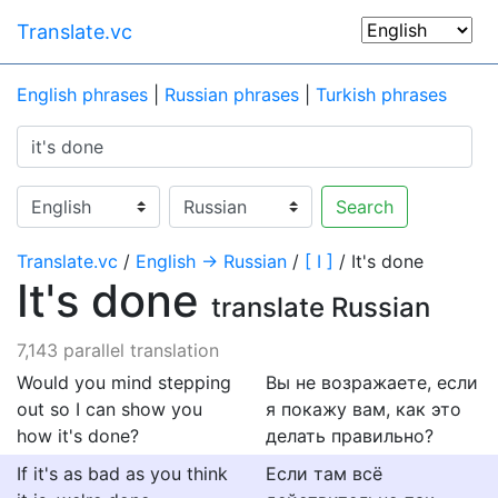
Translate.vc
English phrases
|
Russian phrases
|
Turkish phrases
Search
Translate.vc
/
English → Russian
/
[ I ]
/ It's done
It's done
translate Russian
7,143 parallel translation
Would you mind stepping
Вы не возражаете, если
out so I can show you
я покажу вам, как это
how it's done?
делать правильно?
If it's as bad as you think
Если там всё