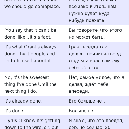
we should go someplace.
все закончится.. нам
нужно будет куда
нибудь поехать.
'You say that it can't be
Вы говорите, что этого
done, like...'it's a fact.
не может быть.
It's what Grant's always
Грант всегда так
done... hurt people and
делал... причинял вред
lie to himself about it.
людям и врал самому
себе об этом.
No, it's the sweetest
Нет, самое милое, что я
thing I've done Until the
делал, ждёт тебя
next thing I do.
впереди.
It's already done.
Его больше нет.
It's done.
Больше нет.
Cyrus : I know it's getting
Я знаю, что это предел,
down to the wire, sir, but
сэр, но сейчас, 20