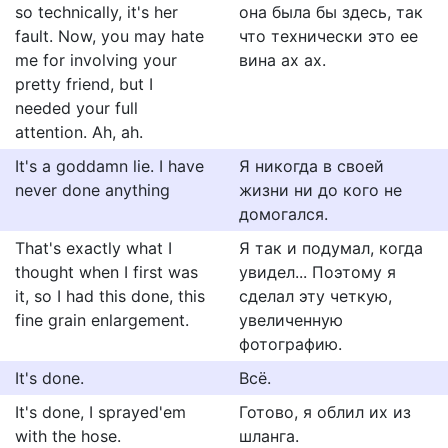
so technically, it's her
она была бы здесь, так
fault. Now, you may hate
что технически это ее
me for involving your
вина ах ах.
pretty friend, but I
needed your full
attention. Ah, ah.
It's a goddamn lie. I have
Я никогда в своей
never done anything
жизни ни до кого не
домогался.
That's exactly what I
Я так и подумал, когда
thought when I first was
увидел... Поэтому я
it, so I had this done, this
сделал эту четкую,
fine grain enlargement.
увеличенную
фотографию.
It's done.
Всё.
It's done, I sprayed'em
Готово, я облил их из
with the hose.
шланга.