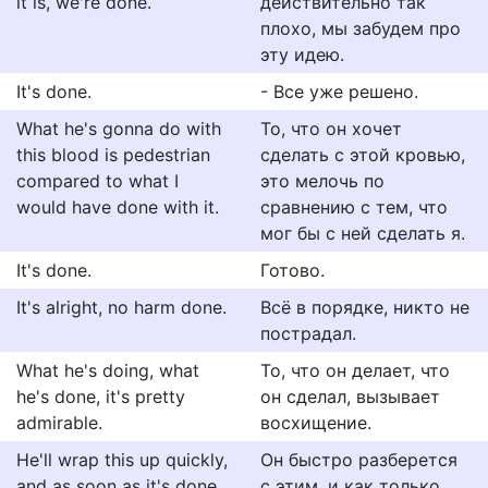
it is, we're done.
действительно так
плохо, мы забудем про
эту идею.
It's done.
- Все уже решено.
What he's gonna do with
То, что он хочет
this blood is pedestrian
сделать с этой кровью,
compared to what I
это мелочь по
would have done with it.
сравнению с тем, что
мог бы с ней сделать я.
It's done.
Готово.
It's alright, no harm done.
Всё в порядке, никто не
пострадал.
What he's doing, what
То, что он делает, что
he's done, it's pretty
он сделал, вызывает
admirable.
восхищение.
He'll wrap this up quickly,
Он быстро разберется
and as soon as it's done
с этим, и как только