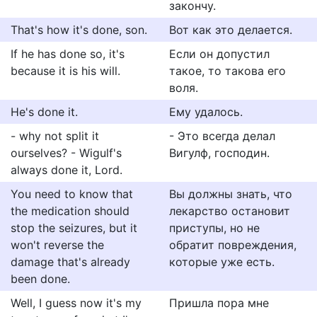
закончу.
That's how it's done, son.
Вот как это делается.
If he has done so, it's
Если он допустил
because it is his will.
такое, то такова его
воля.
He's done it.
Ему удалось.
- why not split it
- Это всегда делал
ourselves? - Wigulf's
Вигулф, господин.
always done it, Lord.
You need to know that
Вы должны знать, что
the medication should
лекарство остановит
stop the seizures, but it
приступы, но не
won't reverse the
обратит повреждения,
damage that's already
которые уже есть.
been done.
Well, I guess now it's my
Пришла пора мне