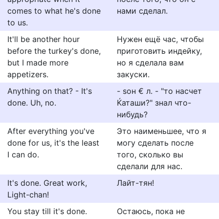
comes to what he's done
нами сделал.
to us.
It'll be another hour
Нужен ещё час, чтобы
before the turkey's done,
приготовить индейку,
but I made more
но я сделала вам
appetizers.
закуски.
Anything on that? - It's
- ѕон € л. - "то насчет
done. Uh, no.
Ќаташи?" знал что-
нибудь?
After everything you've
Это наименьшее, что я
done for us, it's the least
могу сделать после
I can do.
того, сколько вы
сделали для нас.
It's done. Great work,
Лайт-тян!
Light-chan!
You stay till it's done.
Остаюсь, пока не