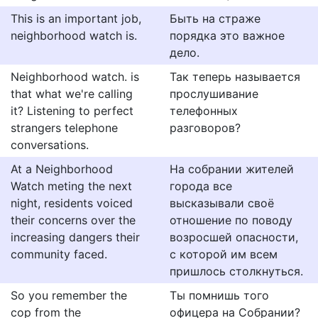
Τhis is an important job,
Быть на страже
neighborhood watch is.
порядка это важное
дело.
Neighborhood watch. is
Так теперь называется
that what we're calling
прослушивание
it? Listening to perfect
телефонных
strangers telephone
разговоров?
conνersations.
At a Neighborhood
На собрании жителей
Watch meting the next
города все
night, residents voiced
высказывали своё
their concerns over the
отношение по поводу
increasing dangers their
возросшей опасности,
community faced.
с которой им всем
пришлось столкнуться.
So you remember the
Ты помнишь того
cop from the
офицера на Собрании?