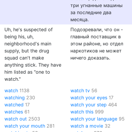
три угнанные машины
за последние два
месяца.
Uh, he's suspected of
Подозревали, что он -
being his, uh,
главный поставщик в
neighborhood's main
этом районе, но отдел
supply, but the drug
наркотиков не может
squad can't make
ничего доказать.
anything stick. They have
him listed as "one to
watch."
watch
1138
watch tv
56
watching
230
watch your eyes
17
watched
17
watch your step
464
watches
61
watch this
999
watch out
2503
watch your language
95
watch your mouth
281
watch a movie
32