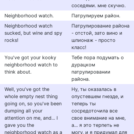
соседями. мне скучно.
Neighborhood watch.
Патрулируем район.
Neighborhood watch
Патрулирование района
sucked, but wine and spy
- отстой, зато вино и
rocks!
шпионаж - просто
класс!
You've got your kooky
Тебе пора подумать о
neighborhood watch to
дурацком
think about.
патрулировании
района.
Well, you've got the
Ну, ты оказалась в
whole empty nest thing
опустевшем гнезде, и
going on, so you've been
теперь ты
dumping all your
сосредоточила все
attention on me, and... I
свое внимание на мне,
gave you the
а... я это терпеть не
neighborhood watch as a
могу, и я придумал для