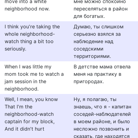
move into a white
мне можно спокойно
neighborhood now.
переселяться в район
для богатых.
I think you're taking the
Думаю, ты слишком
whole neighborhood-
серьезно взялся за
watch thing a bit too
наблюдение над
seriously.
соседскими
территориями.
When I was little my
В детстве мама отвела
mom took me to watch a
меня на практику в
jam session in the
пригородах.
neighborhood.
Well, I mean, you know
Ну, я полагаю, ты
That I'm the
знаешь, что я - капитан
neighborhood-watch
соседей-наблюдателей
captain for my block,
в моем районе, и было
And it didn't hurt
несложно позвонить и
сказать, где находятся