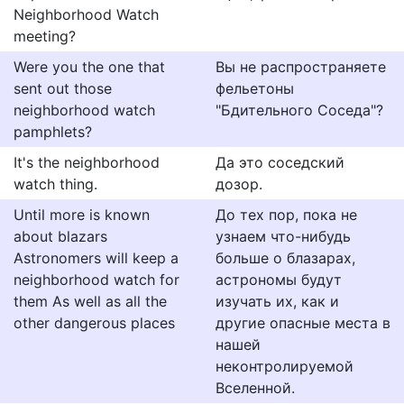
Neighborhood Watch
meeting?
Were you the one that
Вы не распространяете
sent out those
фельетоны
neighborhood watch
"Бдительного Соседа"?
pamphlets?
It's the neighborhood
Да это соседский
watch thing.
дозор.
Until more is known
До тех пор, пока не
about blazars
узнаем что-нибудь
Astronomers will keep a
больше о блазарах,
neighborhood watch for
астрономы будут
them As well as all the
изучать их, как и
other dangerous places
другие опасные места в
нашей
неконтролируемой
Вселенной.