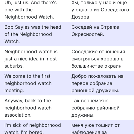
Uh, just us. And there's
Хм, только у нас и еще
one with the
у одного из Соседского
Neighborhood Watch.
Дозора
Bob Sayles was the head
Соседей на Страже
of the Neighborhood
Окресностей.
Watch.
Neighborhood watch is
Соседские отношения
just a nice idea in most
смотряться хорошо в
suburbs.
большинстве окраин
Welcome to the first
Добро пожаловать на
neighborhood watch
первое собрание
meeting.
районной дружины.
Anyway, back to the
Так вернемся к
neighborhood watch
собранию районной
association.
дружины.
I'm sick of neighborhood
меня уже тошнит от
watch. I'm bored.
наблюдения за