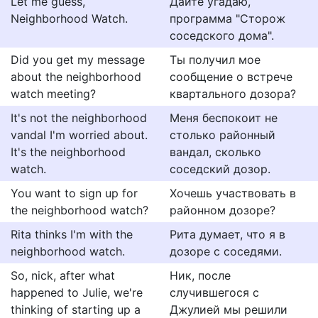
Let me guess,
Дайте угадаю,
Neighborhood Watch.
программа "Сторож
соседского дома".
Did you get my message
Ты получил мое
about the neighborhood
сообщение о встрече
watch meeting?
квартального дозора?
It's not the neighborhood
Меня беспокоит не
vandal I'm worried about.
столько районный
It's the neighborhood
вандал, сколько
watch.
соседский дозор.
You want to sign up for
Хочешь участвовать в
the neighborhood watch?
районном дозоре?
Rita thinks I'm with the
Рита думает, что я в
neighborhood watch.
дозоре с соседями.
So, nick, after what
Ник, после
happened to Julie, we're
случившегося с
thinking of starting up a
Джулией мы решили