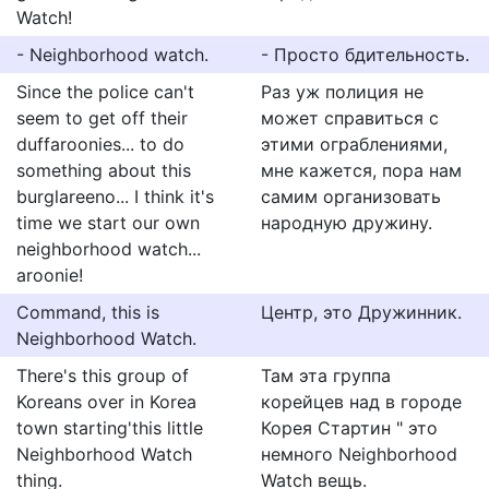
Watch!
- Neighborhood watch.
- Просто бдительность.
Since the police can't
Раз уж полиция не
seem to get off their
может справиться с
duffaroonies... to do
этими ограблениями,
something about this
мне кажется, пора нам
burglareeno... I think it's
самим организовать
time we start our own
народную дружину.
neighborhood watch...
aroonie!
Command, this is
Центр, это Дружинник.
Neighborhood Watch.
There's this group of
Там эта группа
Koreans over in Korea
корейцев над в городе
town starting'this little
Корея Стартин " это
Neighborhood Watch
немного Neighborhood
thing.
Watch вещь.