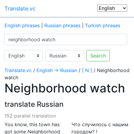
Translate.vc
English phrases
|
Russian phrases
|
Turkish phrases
Search
Translate.vc
/
English → Russian
/
[ N ]
/ Neighborhood
watch
Neighborhood watch
translate Russian
152 parallel translation
You know, this town has
Что случилось с нашим
got some Neighborhood
городом? !