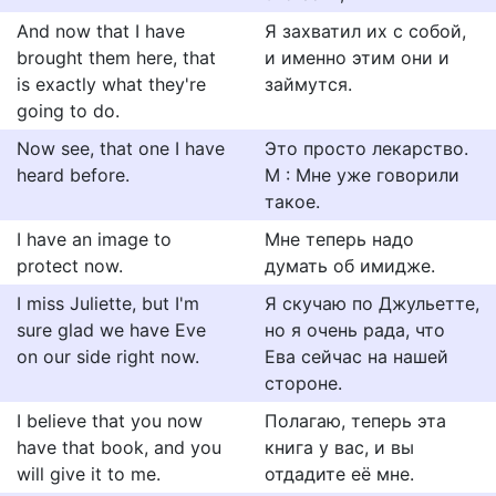
And now that I have
Я захватил их с собой,
brought them here, that
и именно этим они и
is exactly what they're
займутся.
going to do.
Now see, that one I have
Это просто лекарство.
heard before.
М : Мне уже говорили
такое.
I have an image to
Мне теперь надо
protect now.
думать об имидже.
I miss Juliette, but I'm
Я скучаю по Джульетте,
sure glad we have Eve
но я очень рада, что
on our side right now.
Ева сейчас на нашей
стороне.
I believe that you now
Полагаю, теперь эта
have that book, and you
книга у вас, и вы
will give it to me.
отдадите её мне.