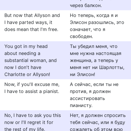
через балкон.
But now that Allyson and
Но теперь, когда я и
I have parted ways, it
Элисон разошлись, это
does mean that I'm free.
означает, что я
свободен.
You got in my head
Ты убедил меня, что
about needing a
мне нужна настоящая
substantial woman, and
женщина, а теперь у
now I don't have
меня нет ни Шарлотты,
Charlotte or Allyson!
ни Элисон!
Now, if you'll excuse me,
А сейчас, если ты не
I have to assist a pianist.
против, я должен
ассистировать
пианисту.
No, I have to ask you this
Нет, я должен спросить
now or I'll regret it for
тебя сейчас, или я буду
the rest of my life.
сожалеть об этом всю