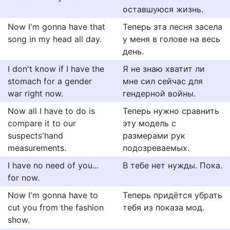
оставшуюся жизнь.
Now I'm gonna have that
Теперь эта песня засела
song in my head all day.
у меня в голове на весь
день.
I don't know if I have the
Я не знаю хватит ли
stomach for a gender
мне сил сейчас для
war right now.
гендерной войны.
Now all I have to do is
Теперь нужно сравнить
compare it to our
эту модель с
suspects'hand
размерами рук
measurements.
подозреваемых.
I have no need of you...
В тебе нет нужды. Пока.
for now.
Now I'm gonna have to
Теперь придётся убрать
cut you from the fashion
тебя из показа мод.
show.