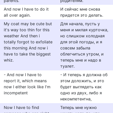
parents.
родителям.
And now I have to do it
И сейчас мне снова
all over again.
придется это делать.
My coat may be cute but
Для начала, пусть у
it's way too thin for this
меня и милая курточка,
weather And then i
но слишком холодная
totally forgot to exfoliate
для этой погоды, и я
this morning And now i
совсем забыла
have to take the biggest
облегчиться утром, и
whiz.
теперь мне и надо в
туалет.
- And now I have to
- И теперь я должна об
report it, which means
этом доложить, и это
now I either look like I'm
будет выглядеть как
incompetent
одно из двух, либо я
некомпетентна,
Now I have to find
Теперь мне нужно