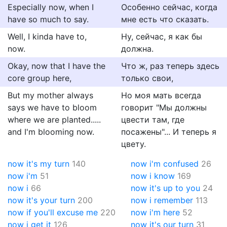
Especially now, when I
Особенно сейчас, когда
have so much to say.
мне есть что сказать.
Well, I kinda have to,
Ну, сейчас, я как бы
now.
должна.
Okay, now that I have the
Что ж, раз теперь здесь
core group here,
только свои,
But my mother always
Но моя мать всегда
says we have to bloom
говорит "Мы должны
where we are planted.....
цвести там, где
and I'm blooming now.
посажены"... И теперь я
цвету.
now it's my turn
140
now i'm confused
26
now i'm
51
now i know
169
now i
66
now it's up to you
24
now it's your turn
200
now i remember
113
now if you'll excuse me
220
now i'm here
52
now i get it
126
now it's our turn
31