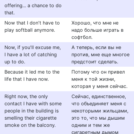
offering... a chance to do
that.
Now that I don't have to
Хорошо, что мне не
play softball anymore.
надо больше играть в
софтбол.
Now, if you'll excuse me,
А теперь, если вы не
I have a lot of catching
против, мне еще многое
up to do.
предстоит сделать.
Because it led me to the
Потому что он привел
life that I have now.
меня к той жизни,
которая у меня сейчас.
Right now, the only
Сейчас, единственное,
contact I have with some
что объединяет меня с
people in the building is
некоторыми жильцами,
smelling their cigarette
это то, что мы дышим
smoke on the balcony.
одним и тем же
сигаретным дымом