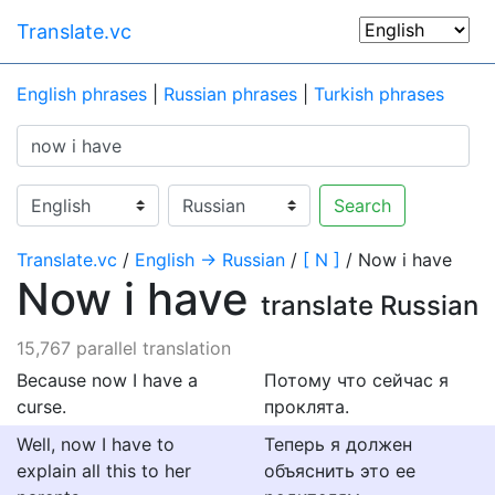
Translate.vc
English phrases
|
Russian phrases
|
Turkish phrases
Search
Translate.vc
/
English → Russian
/
[ N ]
/ Now i have
Now i have
translate Russian
15,767 parallel translation
Because now I have a
Потому что сейчас я
curse.
проклята.
Well, now I have to
Теперь я должен
explain all this to her
объяснить это ее