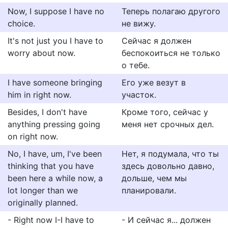
Now, I suppose I have no
Теперь полагаю другого
choice.
не вижу.
It's not just you I have to
Сейчас я должен
worry about now.
беспокоиться не только
о тебе.
I have someone bringing
Его уже везут в
him in right now.
участок.
Besides, I don't have
Кроме того, сейчас у
anything pressing going
меня нет срочных дел.
on right now.
No, I have, um, I've been
Нет, я подумала, что ты
thinking that you have
здесь довольно давно,
been here a while now, a
дольше, чем мы
lot longer than we
планировали.
originally planned.
- Right now I-I have to
- И сейчас я... должен