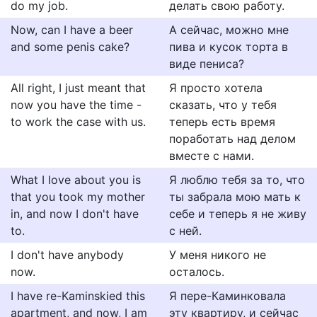
do my job.
делать свою работу.
Now, can I have a beer
А сейчас, можно мне
and some penis cake?
пива и кусок торта в
виде пениса?
All right, I just meant that
Я просто хотела
now you have the time -
сказать, что у тебя
to work the case with us.
теперь есть время
поработать над делом
вместе с нами.
What I love about you is
Я люблю тебя за то, что
that you took my mother
ты забрала мою мать к
in, and now I don't have
себе и теперь я не живу
to.
с ней.
I don't have anybody
У меня никого не
now.
осталось.
I have re-Kaminskied this
Я пере-Каминковала
apartment, and now, I am
эту квартиру, и сейчас