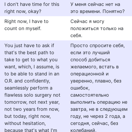
I don't have time for this
У меня сейчас нет на
right now, okay?
это времени. Понятно?
Right now, I have to
Сейчас я могу
count on myself.
положиться только на
себя.
You just have to ask if
Просто спросите себя,
that's the best path to
если это лучший
take to get to what you
способ добиться
want, which, I assume, is
желаемого, встать в
to be able to stand in an
операционной и
O.R. and confidently,
уверенно, плавно, без
seamlessly perform a
ошибок,
flawless solo surgery not
самостоятельно
tomorrow, not next year,
выполнить операцию не
not two years from now,
завтра, не в следующем
but today, right now,
году, не через 2 года, а
without hesitation,
сегодня, сейчас, без
because that's what I'm
колебаний,