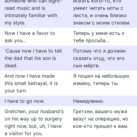
someone who can sight-
искать кого-то, кто
read music and is
умеет читать ноты с
intimately familiar with
листа, и очень близко
my style.
знаком с моим стилем.
Now I have a favor to
Теперь у меня есть к
ask you...
тебе просьба...
'Cause now I have to tell
Потому что я должен
the dad that his son is
сказать отцу, что его
dead.
сын мёртв.
And now I have made
Я пошел на небольшую
this small betrayal, it is
измену, теперь ты.
your turn.
I have to go now.
Немедленно.
Gretchen, your husband's
Гретхен, вашего мужа
on his way up to surgery
везут на операцию, но
right now, but, uh, I have
кое-кто пришел к вам.
a visitor for you.