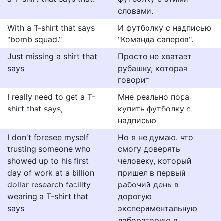
словами.
With a T-shirt that says
И футболку с надписью
"bomb squad."
"Команда саперов".
Just missing a shirt that
Просто не хватает
says
рубашку, которая
говорит
I really need to get a T-
Мне реально пора
shirt that says,
купить футболку с
надписью
I don't foresee myself
Но я не думаю. что
trusting someone who
смогу доверять
showed up to his first
человеку, который
day of work at a billion
пришел в первый
dollar research facility
рабочий день в
wearing a T-shirt that
дорогую
says
экспериментальную
лабораторию в