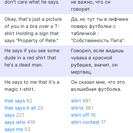
don't care what he says.
не важно, что он
говорит.
Okay, that's just a picture
Да, но тут ты в лифчике
of you in a bra over a T-
поверх футболки с
shirt Holding a sign that
табличкой :
says "Property of Pete."
"Собственность Пита".
He says if you see some
Говорил, если видишь
dude in a red shirt that
чувака в красной
he's a dead man.
рубашке, значит, он
мертвец.
He says to me that it's a
Он сказал мне, что это
magic t-shirt.
волшебная футболка.
that says
62
shirt
881
that says it all
20
shirts
361
says
221
shirt off
16
says who
419
shirt contest
17
says me
53