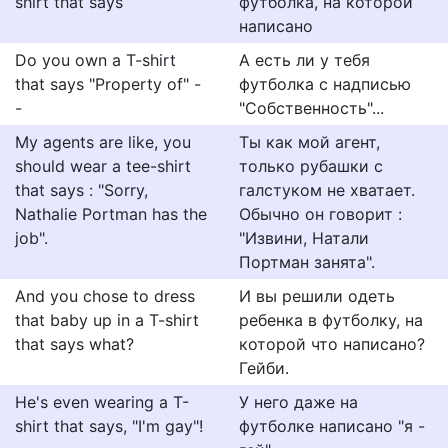
shirt that says
футболка, на которой
написано
Do you own a T-shirt
А есть ли у тебя
that says "Property of" -
футболка с надписью
-
"Собственность"...
My agents are like, you
Ты как мой агент,
should wear a tee-shirt
только рубашки с
that says : "Sorry,
галстуком не хватает.
Nathalie Portman has the
Обычно он говорит :
job".
"Извини, Натали
Портман занята".
And you chose to dress
И вы решили одеть
that baby up in a T-shirt
ребенка в футболку, на
that says what?
которой что написано?
Гейби.
He's even wearing a T-
У него даже на
shirt that says, "I'm gay"!
футболке написано "я -