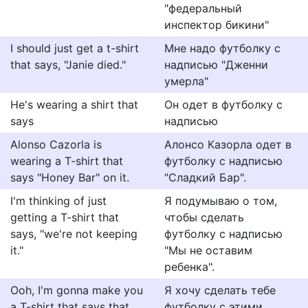
"федеральный
инспектор бикини"
I should just get a t-shirt
Мне надо футболку с
that says, "Janie died."
надписью "Дженни
умерла"
He's wearing a shirt that
Он одет в футболку с
says
надписью
Alonso Cazorla is
Алонсо Казорла одет в
wearing a T-shirt that
футболку с надписью
says "Honey Bar" on it.
"Сладкий Бар".
I'm thinking of just
Я подумываю о том,
getting a T-shirt that
чтобы сделать
says, "we're not keeping
футболку с надписью
it."
"Мы не оставим
ребенка".
Ooh, I'm gonna make you
Я хочу сделать тебе
a T-shirt that says that.
футболку с этими