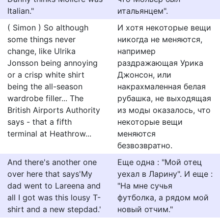
Italian."
итальянцем".
( Simon ) So although
И хотя некоторые вещи
some things never
никогда не меняются,
change, like Ulrika
например
Jonsson being annoying
раздражающая Урика
or a crisp white shirt
Джонсон, или
being the all-season
накрахмаленная белая
wardrobe filler... The
рубашка, не выходящая
British Airports Authority
из моды оказалось, что
says - that a fifth
некоторые вещи
terminal at Heathrow...
меняются
безвозвратно.
And there's another one
Еще одна : "Мой отец
over here that says'My
уехал в Ларину". И еще :
dad went to Lareena and
"На мне сучья
all I got was this lousy T-
футболка, а рядом мой
shirt and a new stepdad.'
новый отчим."