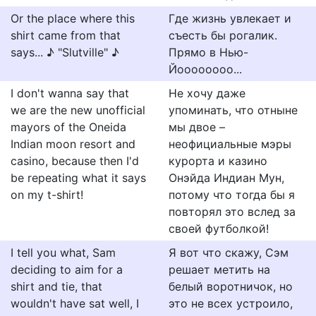
Or the place where this
Где жизнь увлекает и
shirt came from that
съесть бы рогалик.
says... ♪ "Slutville" ♪
Прямо в Нью-
Йоооооооо...
I don't wanna say that
Не хочу даже
we are the new unofficial
упоминать, что отныне
mayors of the Oneida
мы двое –
Indian moon resort and
неофициальные мэры
casino, because then I'd
курорта и казино
be repeating what it says
Онэйда Индиан Мун,
on my t-shirt!
потому что тогда бы я
повторял это вслед за
своей футболкой!
I tell you what, Sam
Я вот что скажу, Сэм
deciding to aim for a
решает метить на
shirt and tie, that
белый воротничок, но
wouldn't have sat well, I
это не всех устроило,