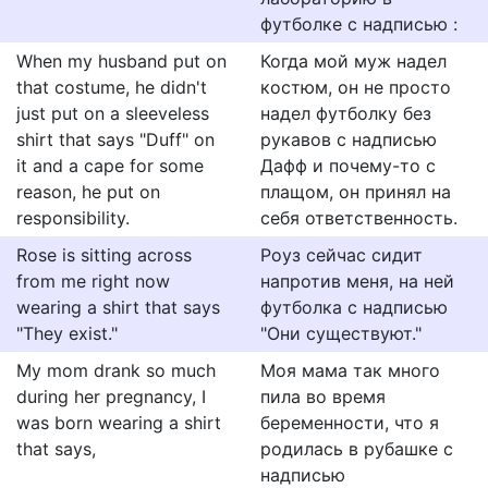
футболке с надписью :
When my husband put on
Когда мой муж надел
that costume, he didn't
костюм, он не просто
just put on a sleeveless
надел футболку без
shirt that says "Duff" on
рукавов с надписью
it and a cape for some
Дафф и почему-то с
reason, he put on
плащом, он принял на
responsibility.
себя ответственность.
Rose is sitting across
Роуз сейчас сидит
from me right now
напротив меня, на ней
wearing a shirt that says
футболка с надписью
"They exist."
"Они существуют."
My mom drank so much
Моя мама так много
during her pregnancy, I
пила во время
was born wearing a shirt
беременности, что я
that says,
родилась в рубашке с
надписью