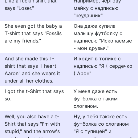
Like a fuckin'shirt that
Например, чертову
says "Loser."
майку с надписью
"неудачник".
She even got the baby a
Она даже купила
T-shirt that says "Fossils
малышу футболку с
are my friends."
надписью "Ископаемые
- мои друзья."
And she made this T-
И ходит в топике с
shirt that says "l heart
надписью "Я ( сердечко
Aaron" and she wears it
) Арон"
under all her clothes.
I got the t-Shirt that says
У меня даже есть
so.
футболка с таким
слоганом.
Well, you also have a t-
Ну, у тебя также есть
Shirt that says "I'm with
футболка со слоганом
stupid," and the arrow's
"Я с тупицей" и