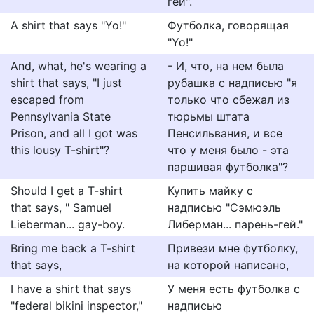
гей".
A shirt that says "Yo!"
Футболка, говорящая
"Yo!"
And, what, he's wearing a
- И, что, на нем была
shirt that says, "I just
рубашка с надписью "я
escaped from
только что сбежал из
Pennsylvania State
тюрьмы штата
Prison, and all I got was
Пенсильвания, и все
this lousy T-shirt"?
что у меня было - эта
паршивая футболка"?
Should I get a T-shirt
Купить майку с
that says, " Samuel
надписью "Сэмюэль
Lieberman... gay-boy.
Либерман... парень-гей."
Bring me back a T-shirt
Привези мне футболку,
that says,
на которой написано,
I have a shirt that says
У меня есть футболка с
"federal bikini inspector,"
надписью