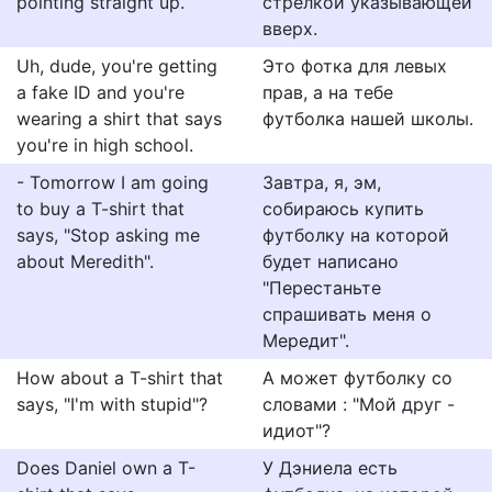
pointing straight up.
стрелкой указывающей
вверх.
Uh, dude, you're getting
Это фотка для левых
a fake ID and you're
прав, а на тебе
wearing a shirt that says
футболка нашей школы.
you're in high school.
- Tomorrow I am going
Завтра, я, эм,
to buy a T-shirt that
собираюсь купить
says, "Stop asking me
футболку на которой
about Meredith".
будет написано
"Перестаньте
спрашивать меня о
Мередит".
How about a T-shirt that
А может футболку со
says, "I'm with stupid"?
словами : "Мой друг -
идиот"?
Does Daniel own a T-
У Дэниела есть