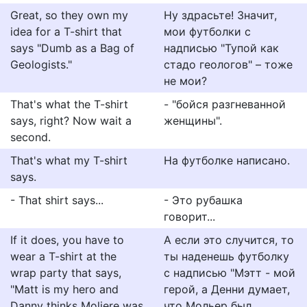
Great, so they own my
Ну здрасьте! Значит,
idea for a T-shirt that
мои футболки с
says "Dumb as a Bag of
надписью "Тупой как
Geologists."
стадо геологов" – тоже
не мои?
That's what the T-shirt
- "бойся разгневанной
says, right? Now wait a
женщины".
second.
That's what my T-shirt
На футболке написано.
says.
- That shirt says...
- Это рубашка
говорит...
If it does, you have to
А если это случится, то
wear a T-shirt at the
ты наденешь футболку
wrap party that says,
с надписью "Мэтт - мой
"Matt is my hero and
герой, а Денни думает,
Danny thinks Moliere was
что Мольер был