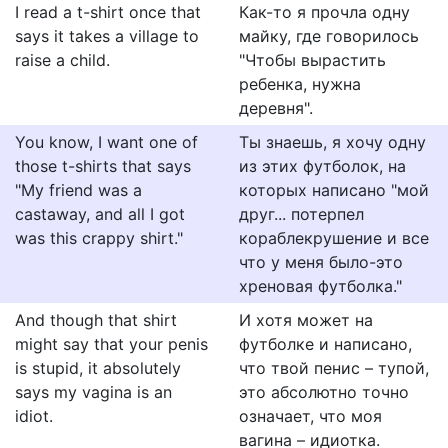
I read a t-shirt once that
Как-то я прочла одну
says it takes a village to
майку, где говорилось
raise a child.
"Чтобы вырастить
ребенка, нужна
деревня".
You know, I want one of
Ты знаешь, я хочу одну
those t-shirts that says
из этих футболок, на
"My friend was a
которых написано "мой
castaway, and all I got
друг... потерпел
was this crappy shirt."
кораблекрушение и все
что у меня было-это
хреновая футболка."
And though that shirt
И хотя может на
might say that your penis
футболке и написано,
is stupid, it absolutely
что твой пенис – тупой,
says my vagina is an
это абсолютно точно
idiot.
означает, что моя
вагина – идиотка.