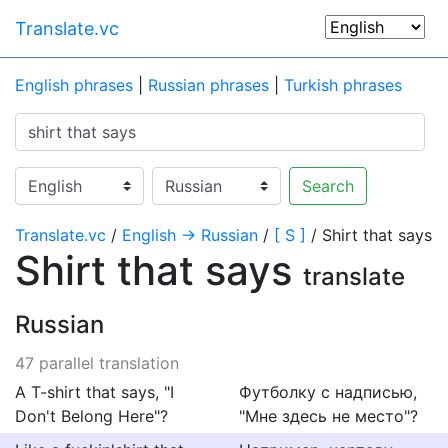
Translate.vc
English phrases
|
Russian phrases
|
Turkish phrases
Search
Translate.vc
/
English → Russian
/
[ S ]
/ Shirt that says
Shirt that says
translate
Russian
47 parallel translation
A T-shirt that says, "I
Футболку с надписью,
Don't Belong Here"?
"Мне здесь не место"?