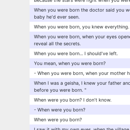
Because the stars were right when you wer
When you were born the doctor said you we
baby he'd ever seen.
When you were born, you knew everything.
When you were born, when your eyes opene
reveal all the secrets.
When you were born... I should've left.
You mean, when you were born?
- When you were born, when your mother h
When I was a geisha, I knew your father and
before you were born. "
When were you born? I don't know.
- When were you born?
When were you born?
I saw it with my own eyes, when the villag