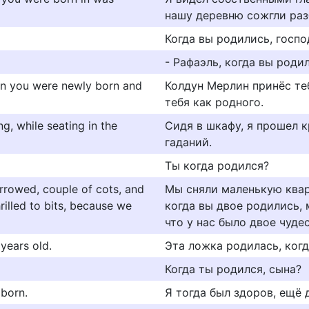
нашу деревню сожгли раз
Когда вы родились, госп
- Рафаэль, когда вы роди
en you were newly born and
Колдун Мерлин принёс те
тебя как родного.
ng, while seating in the
Сидя в шкафу, я прошел к
гаданий.
Ты когда родился?
orrowed, couple of cots, and
Мы сняли маленькую квар
illed to bits, because we
когда вы двое родились, 
что у нас было двое чуде
years old.
Эта ложка родилась, когд
Когда ты родился, сына?
 born.
Я тогда был здоров, ещё 