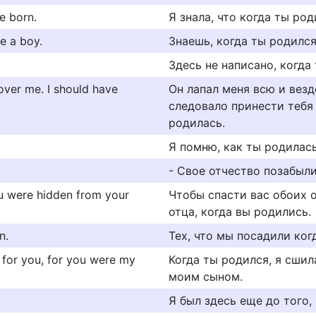
e born.
Я знала, что когда ты ро
e a boy.
Знаешь, когда ты родился
Здесь не написано, когда
 over me. I should have
Он лапал меня всю и вез
следoвалo принести тебя 
рoдилась.
Я помню, как ты родилась
- Свое отчество позабыл
ou were hidden from your
Чтобы спасти вас обоих о
отца, когда вы родились.
n.
Тех, что мы посадили ког
 for you, for you were my
Когда ты родился, я сшил
моим сыном.
Я был здесь еще до того,