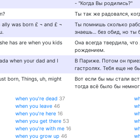
- "Когда Вы родились?"
n?
Ты так же радовался, ко
lly was born £ ¬ and £ ¬
Ты помнишь сколько рабо
u.
знаешь... без обид, но ты б
 she has are when you kids
Она всегда твердила, чт
рождением.
nada when your dad and I
В Париже. Потом он приех
гастролях. Тебя еще не б
ust born, Things, uh, might
Вот если бы мы стали вст
тогда всё было бы немног
when you're dead
37
wh
when you leave
46
wh
when you're here
16
wh
when you get there
53
wh
when you're with me
16
wh
when you grow up
46
wh