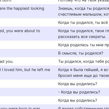
e born.
Потому что на тебя указа
re the happiest looking
Знаешь, когда ты родился
счастливым малышом, кот
Когда ты родился, ты всё 
d, you were about to
Когда ты родился, твои г
рассказать все секреты.
Когда родилась ты мне п
В смысле, ты родился?
ad you.
Ты родился, когда тебя р
 I loved him, but he left me
Когда я была гейшей, я в
бросил меня еще до твоег
Когда вы родились?
- Когда вы родились?
Когда вы родились?
e you were born in was
Я видел собственными гла