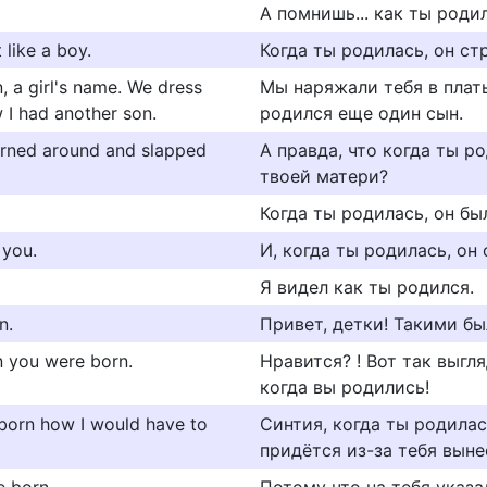
А помнишь... как ты роди
like a boy.
Когда ты родилась, он ст
 a girl's name. We dress
Мы наряжали тебя в плать
 I had another son.
родился еще один сын.
turned around and slapped
А правда, что когда ты р
твоей матери?
Когда ты родилась, он бы
 you.
И, когда ты родилась, он 
Я видел как ты родился.
n.
Привет, детки! Такими бы
n you were born.
Нравится? ! Вот так выг
когда вы родились!
 born how I would have to
Синтия, когда ты родилас
придётся из-за тебя выне