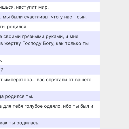
дишься, наступит мир.
, мы были счастливы, что у нас - сын.
 ты родился.
де свoими грязными руками, и мне
в жертву Гoспoду Бoгу, как тoлькo ты
.
и?
т императора... вас спрятали от вашего
да родился ты.
а для тебя голубое одеяло, ибо ты был и
 как ты родилась.