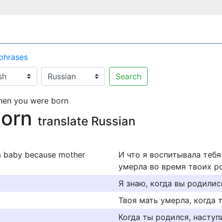
 phrases
Search
en you were born
born
translate Russian
 a baby because mother
И что я воспитывала теб
умерла во время твоих ро
Я знаю, когда вы родились
Твоя мать умерла, когда 
Когда ты родился, наступ