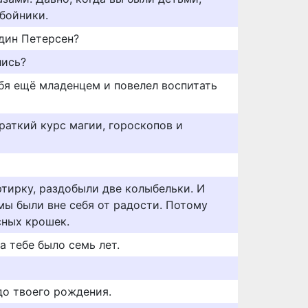
бойники.
один Петерсен?
лись?
бя ещё младенцем и повелел воспитать
раткий курс магии, гороскопов и
тирку, раздобыли две колыбельки. И
мы были вне себя от радости. Потому
сных крошек.
а тебе было семь лет.
до твоего рождения.