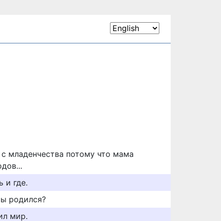
я с младенчества потому что мама
дов...
 и где.
ты родился?
ил мир.