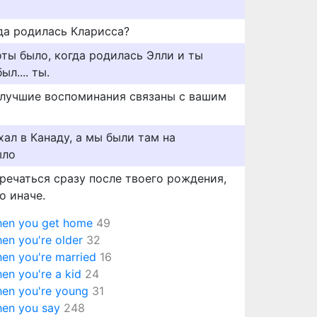
гда родилась Кларисса?
ты было, когда родилась Элли и ты
ыл.... ты.
о лучшие воспоминания связаны с вашим
ал в Канаду, а мы были там на
ыло
речаться сразу после твоего рождения,
о иначе.
en you get home
49
en you're older
32
en you're married
16
en you're a kid
24
en you're young
31
en you say
248