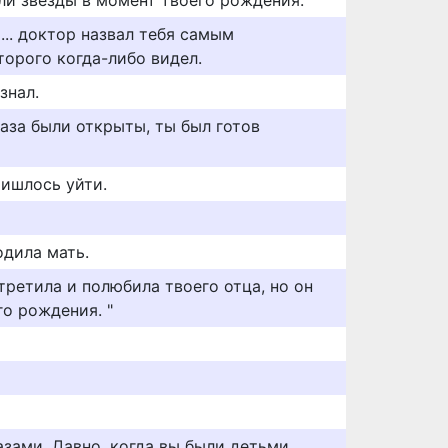
ли звезды в момент твоего рождения.
... доктор назвал тебя самым
орого когда-либо видел.
знал.
лаза были открыты, ты был готов
ришлось уйти.
одила мать.
стретила и полюбила твоего отца, но он
о рождения. "
зами. Давно, когда вы были детьми,