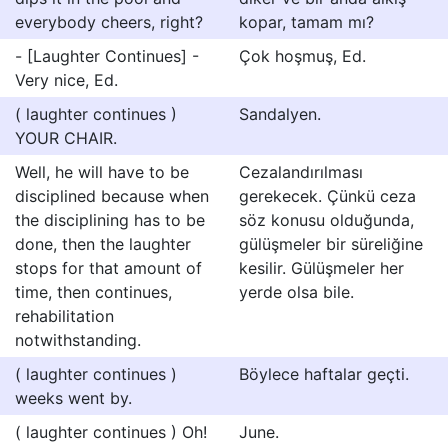
everybody cheers, right?
kopar, tamam mı?
- [Laughter Continues] -
Çok hoşmuş, Ed.
Very nice, Ed.
( laughter continues )
Sandalyen.
YOUR CHAIR.
Well, he will have to be
Cezalandırılması
disciplined because when
gerekecek. Çünkü ceza
the disciplining has to be
söz konusu olduğunda,
done, then the laughter
gülüşmeler bir süreliğine
stops for that amount of
kesilir. Gülüşmeler her
time, then continues,
yerde olsa bile.
rehabilitation
notwithstanding.
( laughter continues )
Böylece haftalar geçti.
weeks went by.
( laughter continues ) Oh!
June.