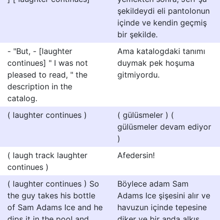
şekildeydi eli pantolonun
içinde ve kendin geçmiş
bir şekilde.
- "But, - [laughter
Ama katalogdaki tanımı
continues] " I was not
duymak pek hoşuma
pleased to read, " the
gitmiyordu.
description in the
catalog.
( laughter continues )
( gülüsmeler ) (
gülüsmeler devam ediyor
)
( laugh track laughter
Afedersin!
continues )
( laughter continues ) So
Böylece adam Sam
the guy takes his bottle
Adams Ice şişesini alır ve
of Sam Adams Ice and he
havuzun içinde tepesine
dips it in the pool and
diker ve bir anda alkış