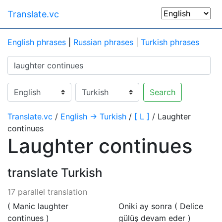
Translate.vc
English phrases
|
Russian phrases
|
Turkish phrases
Search
Translate.vc
/
English → Turkish
/
[ L ]
/ Laughter
continues
Laughter continues
translate Turkish
17 parallel translation
( Manic laughter
Oniki ay sonra ( Delice
continues )
gülüş devam eder )