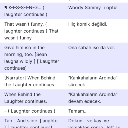
¶ K-I-S-S-I-N-G... (
Woody Sammy  i öptü!
laughter continues )
That wasn't funny. (
Hiç komik değildi.
laughter continues ) That
wasn't funny.
Give him iso in the
Ona sabah iso da ver.
morning, too. [Sean
laughs wildly ] [ Laughter
continues]
[Narrator] When Behind
"Kahkahaların Ardında"
the Laughter continues.
sürecek.
When Behind the
"Kahkahaların Ardında"
Laughter continues.
devam edecek.
- ( Laughter continues )
Tamam..
Tap... And slide. [laughter
Dokun... ve kay. ve
] [ laughter continues]
yemekten sonra, Jeff şu