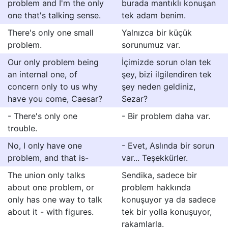
problem and I'm the only
burada mantıklı konuşan
one that's talking sense.
tek adam benim.
There's only one small
Yalnızca bir küçük
problem.
sorunumuz var.
Our only problem being
İçimizde sorun olan tek
an internal one, of
şey, bizi ilgilendiren tek
concern only to us why
şey neden geldiniz,
have you come, Caesar?
Sezar?
- There's only one
- Bir problem daha var.
trouble.
No, I only have one
- Evet, Aslında bir sorun
problem, and that is-
var... Teşekkürler.
The union only talks
Sendika, sadece bir
about one problem, or
problem hakkında
only has one way to talk
konuşuyor ya da sadece
about it - with figures.
tek bir yolla konuşuyor,
rakamlarla.