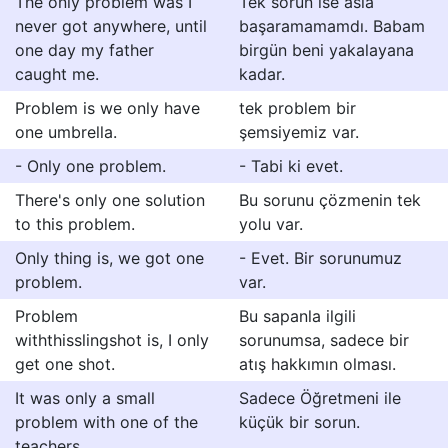
The only problem was I
Tek sorun ise asla
never got anywhere, until
başaramamamdı. Babam
one day my father
birgün beni yakalayana
caught me.
kadar.
Problem is we only have
tek problem bir
one umbrella.
şemsiyemiz var.
- Only one problem.
- Tabi ki evet.
There's only one solution
Bu sorunu çözmenin tek
to this problem.
yolu var.
Only thing is, we got one
- Evet. Bir sorunumuz
problem.
var.
Problem
Bu sapanla ilgili
withthisslingshot is, I only
sorunumsa, sadece bir
get one shot.
atış hakkımın olması.
It was only a small
Sadece Öğretmeni ile
problem with one of the
küçük bir sorun.
teachers.