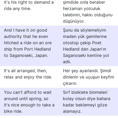
it's his right to demand a
şimdide onla beraber
ride any time.
herzaman yolculuk
talebinin, hakkı olduğunu
düşünüyor.
And I have it on good
Şunu da söylemeliyim
authority that he even
maden yük gemilerine
hitched a ride on an ore
otostop çekip Poet
ship from Port Hedland
Hedland dan Japan'ın
to Saganoseki, Japan.
Saganoseki kentine yol
adlı.
It's all arranged, then,
Her şey ayarlandı. Şimdi
relax and enjoy the ride.
dinlenin ve uçuşun keyfini
çıkarın.
You can't afford to wait
Sırf bisiklete binmeleri
around until spring, so
kolay olsun diye bahara
it's nice enough to take a
kadar beklemeyi göze
bike ride.
alamayız.