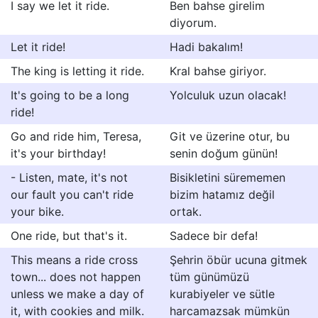
I say we let it ride.
Ben bahse girelim
diyorum.
Let it ride!
Hadi bakalım!
The king is letting it ride.
Kral bahse giriyor.
It's going to be a long
Yolculuk uzun olacak!
ride!
Go and ride him, Teresa,
Git ve üzerine otur, bu
it's your birthday!
senin doğum günün!
- Listen, mate, it's not
Bisikletini sürememen
our fault you can't ride
bizim hatamız değil
your bike.
ortak.
One ride, but that's it.
Sadece bir defa!
This means a ride cross
Şehrin öbür ucuna gitmek
town... does not happen
tüm günümüzü
unless we make a day of
kurabiyeler ve sütle
it, with cookies and milk.
harcamazsak mümkün