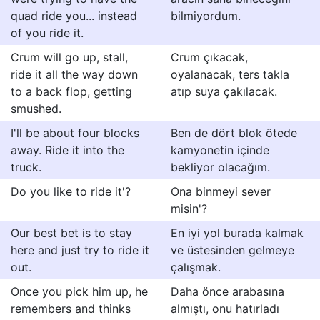
quad ride you... instead
bilmiyordum.
of you ride it.
Crum will go up, stall,
Crum çıkacak,
ride it all the way down
oyalanacak, ters takla
to a back flop, getting
atıp suya çakılacak.
smushed.
I'll be about four blocks
Ben de dört blok ötede
away. Ride it into the
kamyonetin içinde
truck.
bekliyor olacağım.
Do you like to ride it'?
Ona binmeyi sever
misin'?
Our best bet is to stay
En iyi yol burada kalmak
here and just try to ride it
ve üstesinden gelmeye
out.
çalışmak.
Once you pick him up, he
Daha önce arabasına
remembers and thinks
almıştı, onu hatırladı