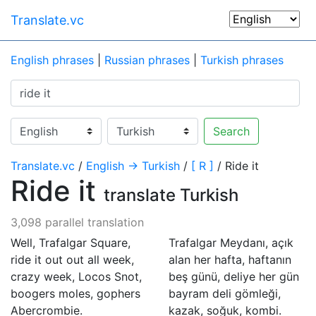
Translate.vc
English phrases
|
Russian phrases
|
Turkish phrases
Search
Translate.vc
/
English → Turkish
/
[ R ]
/ Ride it
Ride it
translate Turkish
3,098 parallel translation
Well, Trafalgar Square,
Trafalgar Meydanı, açık
ride it out out all week,
alan her hafta, haftanın
crazy week, Locos Snot,
beş günü, deliye her gün
boogers moles, gophers
bayram deli gömleği,
Abercrombie.
kazak, soğuk, kombi.