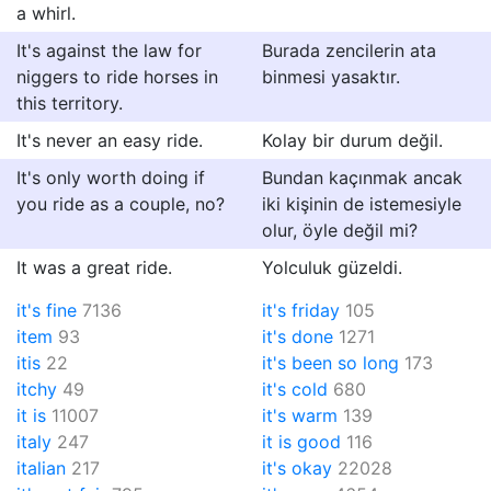
a whirl.
It's against the law for
Burada zencilerin ata
niggers to ride horses in
binmesi yasaktır.
this territory.
It's never an easy ride.
Kolay bir durum değil.
It's only worth doing if
Bundan kaçınmak ancak
you ride as a couple, no?
iki kişinin de istemesiyle
olur, öyle değil mi?
It was a great ride.
Yolculuk güzeldi.
it's fine
7136
it's friday
105
item
93
it's done
1271
itis
22
it's been so long
173
itchy
49
it's cold
680
it is
11007
it's warm
139
italy
247
it is good
116
italian
217
it's okay
22028