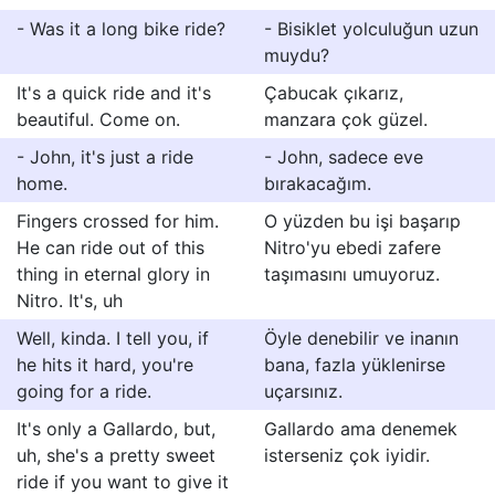
- Was it a long bike ride?
- Bisiklet yolculuğun uzun
muydu?
It's a quick ride and it's
Çabucak çıkarız,
beautiful. Come on.
manzara çok güzel.
- John, it's just a ride
- John, sadece eve
home.
bırakacağım.
Fingers crossed for him.
O yüzden bu işi başarıp
He can ride out of this
Nitro'yu ebedi zafere
thing in eternal glory in
taşımasını umuyoruz.
Nitro. It's, uh
Well, kinda. I tell you, if
Öyle denebilir ve inanın
he hits it hard, you're
bana, fazla yüklenirse
going for a ride.
uçarsınız.
It's only a Gallardo, but,
Gallardo ama denemek
uh, she's a pretty sweet
isterseniz çok iyidir.
ride if you want to give it