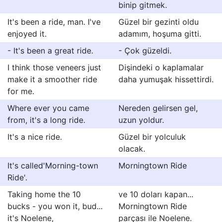
binip gitmek.
It's been a ride, man. I've
Güzel bir gezinti oldu
enjoyed it.
adamım, hoşuma gitti.
- It's been a great ride.
- Çok güzeldi.
I think those veneers just
Dişindeki o kaplamalar
make it a smoother ride
daha yumuşak hissettirdi.
for me.
Where ever you came
Nereden gelirsen gel,
from, it's a long ride.
uzun yoldur.
It's a nice ride.
Güzel bir yolculuk
olacak.
It's called'Morning-town
Morningtown Ride
Ride'.
Taking home the 10
ve 10 doları kapan...
bucks - you won it, bud...
Morningtown Ride
it's Noelene,
parçası ile Noelene.