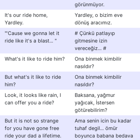
görünmüyor.
It's our ride home,
Yardley, o bizim eve
Yardley.
dönüş aracımız.
"'Cause we gonna let it
# Çünkü patlayıp
ride like it's a blast... "
gitmesine izin
vereceğiz... #
What's it like to ride him?
Ona binmek kimbilir
nasıldır?
But what's it like to ride
Ona binmek kimbilir
him?
nasıldır?
Look, it looks like rain, I
Baksana, yağmur
can offer you a ride?
yağıcak, İstersen
götürebilirim?
But it is not so strange
Ama senin icin bu kadar
for you have gone free
tuhaf degil... ömür
ride your dad a lifetime.
boyunca babana bedava