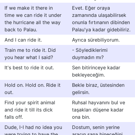
If we make it there in
Evet. Eğer oraya
time we can ride it under
zamanında ulaşabilirsek
the hurricane all the way
onunla fırtınanın dibinden
back to Palau.
Palau'ya kadar gidebiliriz.
And I can ride it.
Ayrıca sürebiliyorum.
Train me to ride it. Did
- Söylediklerimi
you hear what I said?
duymadın mı?
It's best to ride it out.
Sen bitirinceye kadar
bekleyeceğim.
Hold on. Hold on. Ride it
Bekle biraz, üstesinden
out.
gelirsin.
Find your spirit animal
Ruhsal hayvanını bul ve
and ride it till its dick
taşakları düşene kadar
falls off.
ona bin.
Dude, I-I had no idea you
Dostum, senin yerine
were trying to have the
aracın sana bineceğini