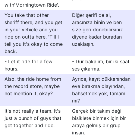
with'Morningtown Ride'.
You take that other
Diğer şerifi de al,
sheriff there, and you get
aracınıza binin ve ben
in your vehicle and you
size geri dönebilirsiniz
ride on outta here. 'Till I
diyene kadar buradan
tell you It's okay to come
uzaklaşın.
back.
- Let it ride for a few
- Dur bakalım, bir iki saat
hours.
ses çıkarma.
Also, the ride home from
Ayrıca, kayıt dükkanından
the record store, maybe
eve bırakma olayından,
not mention it, okay?
bahsetmek yok, tamam
mı?
It's not really a team. It's
Gerçek bir takım değil
just a bunch of guys that
bisiklete binmek için bir
get together and ride.
araya gelmiş bir grup
insan.