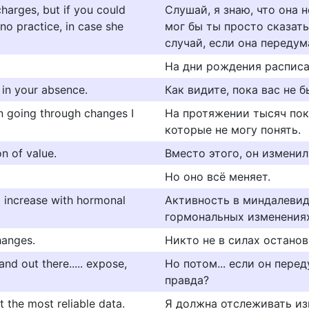
charges, but if you could
Слушай, я знаю, что она 
ono practice, in case she
мог бы ты просто сказать 
случай, если она передум
На дни рождения расписа
in your absence.
Как видите, пока вас не 
en going through changes I
На протяжении тысяч пок
которые не могу понять.
n of value.
Вместо этого, он изменил
Но оно всё меняет.
o increase with hormonal
Активность в миндалевид
гормональных изменениях
hanges.
Никто не в силах остано
tand out there..... expose,
Но потом... если он пере
правда?
t the most reliable data.
Я должна отслеживать из