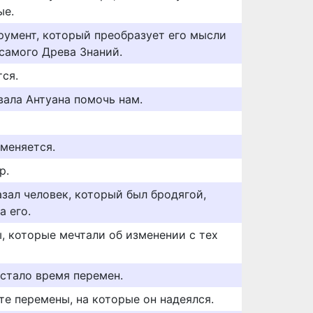
ые.
румент, который преобразует его мысли
самого Древа Знаний.
ся.
вала Антуана помочь нам.
оменяется.
р.
казал человек, который был бродягой,
а его.
, которые мечтали об изменении с тех
астало время перемен.
те перемены, на которые он надеялся.