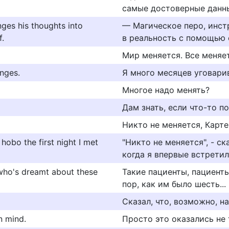
самые достоверные данн
nges his thoughts into
— Магическое перо, инст
f.
в реальность с помощью 
Мир меняется. Все меняет
anges.
Я много месяцев уговари
Многое надо менять?
Дам знать, если что-то п
Никто не меняется, Карте
obo the first night I met
"Никто не меняется", - с
когда я впервые встретил
t who's dreamt about these
Такие пациенты, пациенты
пор, как им было шесть...
Сказал, что, возможно, н
n mind.
Просто это оказались не 