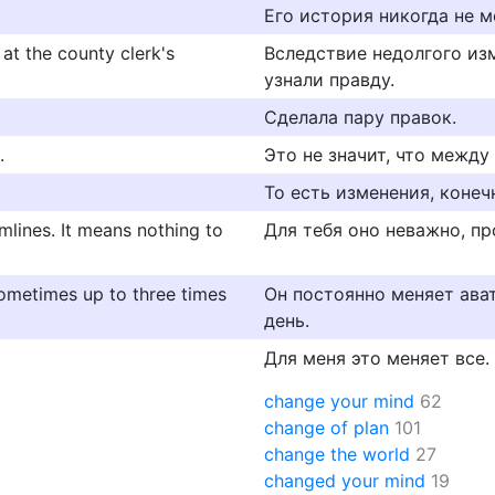
Его история никогда не м
t the county clerk's
Вследствие недолгого из
узнали правду.
Сделала пару правок.
.
Это не значит, что между
То есть изменения, конечн
lines. It means nothing to
Для тебя оно неважно, п
sometimes up to three times
Он постоянно меняет ават
день.
Для меня это меняет все.
change your mind
62
change of plan
101
change the world
27
changed your mind
19