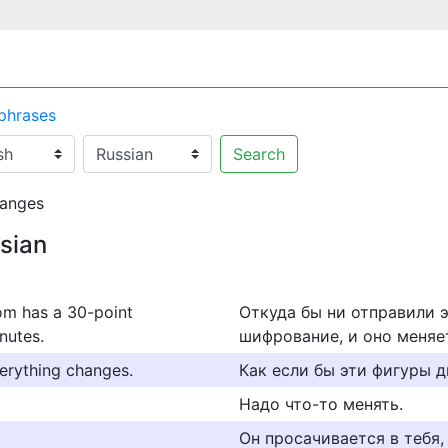
 phrases
Search
anges
ssian
rom has a 30-point
Откуда бы ни отправили э
nutes.
шифрование, и оно меняе
everything changes.
Как если бы эти фигуры дв
Надо что-то менять.
Он просачивается в тебя,