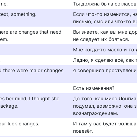
 me.
Ты должна была согласов
 text, something.
Если что-то изменится, н
письмо, смс или что-то в
here are changes that need
Вы знаете, как вы мне до
hem.
не следует их бояться.
Мне когда-то масло и то
!
Ладно, я сделаю всё, как 
nd there were major changes
я совершила преступление
Есть изменения?
s her mind, I thought she
До того, как мисс Лонгма
package.
подумал, возможно, она 
вознаграждением.
your luck changes.
И там у вас будет больша
повезёт.