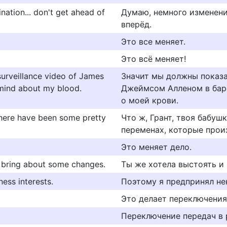
ination... don't get ahead of
Думаю, немного изменени
вперёд.
Это все меняет.
Это всё меняет!
urveillance video of James
Значит мы должны показа
 mind about my blood.
Джеймсом Алленом в баре
о моей крови.
there have been some pretty
Что ж, Грант, твоя бабуш
переменах, которые прои
Это меняет дело.
d bring about some changes.
Ты же хотела выстоять и
ess interests.
Поэтому я предпринял не
Это делает переключения
Переключение передач в 