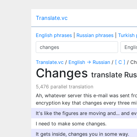
Translate.vc
English phrases
|
Russian phrases
|
Turkish
Translate.vc
/
English → Russian
/
[ C ]
/ Ch
Changes
translate Ru
5,476 parallel translation
Ah, whatever server this e-mail was sent f
encryption key that changes every three mi
It's like the figures are moving and... and 
I need to make some changes.
It gets inside, changes you in some way.