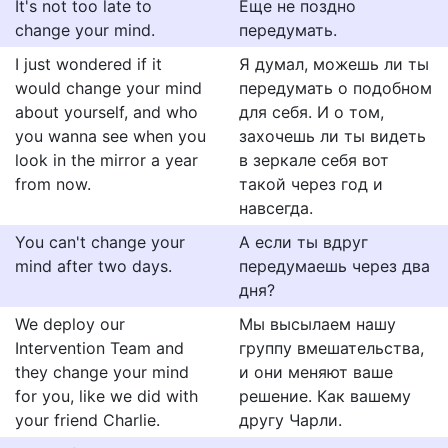
It's not too late to
Еще не поздно
change your mind.
передумать.
I just wondered if it
Я думал, можешь ли ты
would change your mind
передумать о подобном
about yourself, and who
для себя. И о том,
you wanna see when you
захочешь ли ты видеть
look in the mirror a year
в зеркале себя вот
from now.
такой через год и
навсегда.
You can't change your
А если ты вдруг
mind after two days.
передумаешь через два
дня?
We deploy our
Мы высылаем нашу
Intervention Team and
группу вмешательства,
they change your mind
и они меняют ваше
for you, like we did with
решение. Как вашему
your friend Charlie.
другу Чарли.