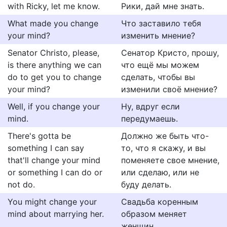
with Ricky, let me know.
Рики, дай мне знать.
What made you change
Что заставило тебя
your mind?
изменить мнение?
Senator Christo, please,
Сенатор Кристо, прошу,
is there anything we can
что ещё мы можем
do to get you to change
сделать, чтобы вы
your mind?
изменили своё мнение?
Well, if you change your
Ну, вдруг если
mind.
передумаешь.
There's gotta be
Должно же быть что-
something I can say
то, что я скажу, и вы
that'll change your mind
поменяете свое мнение,
or something I can do or
или сделаю, или не
not do.
буду делать.
You might change your
Свадьба коренным
mind about marrying her.
образом меняет
женщин.