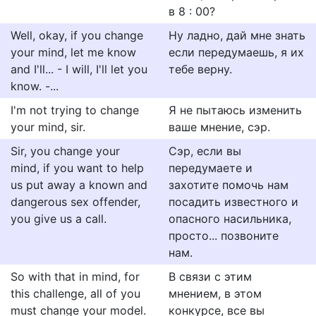
в 8 : 00?
Well, okay, if you change
Ну ладно, дай мне знать
your mind, let me know
если передумаешь, я их
and I'll... - I will, I'll let you
тебе верну.
know. -...
I'm not trying to change
Я не пытаюсь изменить
your mind, sir.
ваше мнение, сэр.
Sir, you change your
Сэр, если вы
mind, if you want to help
передумаете и
us put away a known and
захотите помочь нам
dangerous sex offender,
посадить известного и
you give us a call.
опасного насильника,
просто... позвоните
нам.
So with that in mind, for
В связи с этим
this challenge, all of you
мнением, в этом
must change your model.
конкурсе, все вы