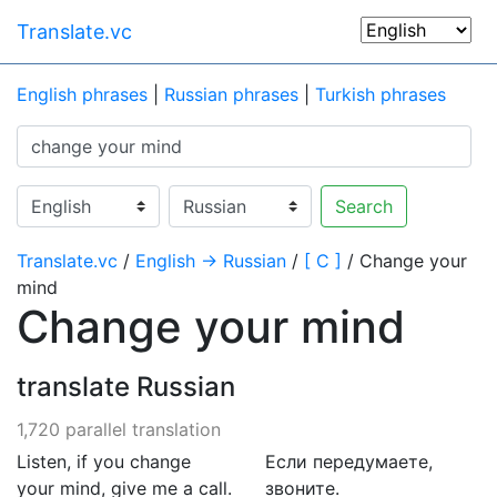
Translate.vc
English phrases
|
Russian phrases
|
Turkish phrases
Search
Translate.vc
/
English → Russian
/
[ C ]
/ Change your
mind
Change your mind
translate Russian
1,720 parallel translation
Listen, if you change
Если передумаете,
your mind, give me a call.
звоните.