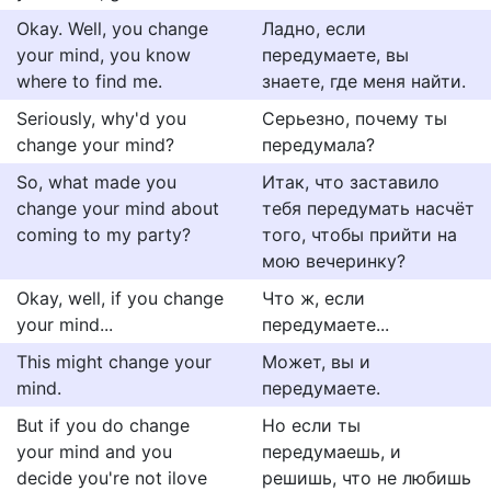
Okay. Well, you change
Ладно, если
your mind, you know
передумаете, вы
where to find me.
знаете, где меня найти.
Seriously, why'd you
Серьезно, почему ты
change your mind?
передумала?
So, what made you
Итак, что заставило
change your mind about
тебя передумать насчёт
coming to my party?
того, чтобы прийти на
мою вечеринку?
Okay, well, if you change
Что ж, если
your mind...
передумаете...
This might change your
Может, вы и
mind.
передумаете.
But if you do change
Но если ты
your mind and you
передумаешь, и
decide you're not ilove
решишь, что не любишь