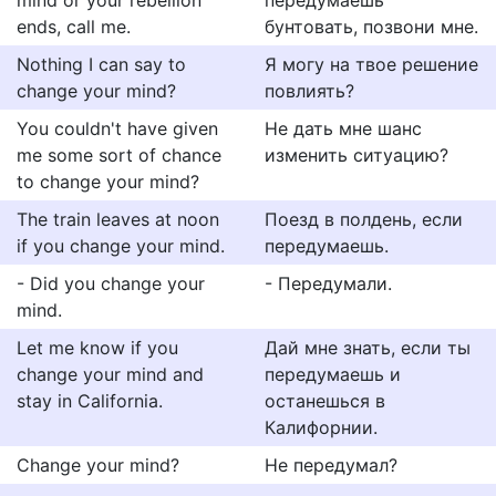
mind or your rebellion
передумаешь
ends, call me.
бунтовать, позвони мне.
Nothing I can say to
Я могу на твое решение
change your mind?
повлиять?
You couldn't have given
Не дать мне шанс
me some sort of chance
изменить ситуацию?
to change your mind?
The train leaves at noon
Поезд в полдень, если
if you change your mind.
передумаешь.
- Did you change your
- Передумали.
mind.
Let me know if you
Дай мне знать, если ты
change your mind and
передумаешь и
stay in California.
останешься в
Калифорнии.
Change your mind?
Не передумал?