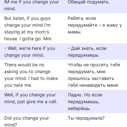
IM me if you change your
Обещай подумать.
mind.
But listen, if you guys
Ребята, если
change your mind I'm
передумайте – я живу у
staying at my mom's
мамы.
house. I gotta go. Mm.
- Well, we're here if you
- Дай знать, если
change your mind.
передумаешь
There would be no
Чтобы не просить тебя
asking you to change
передумать, мне
your mind. I had to make
пришлось заставить
you hate me.
тебя ненавидеть меня.
Well, if you change your
Ладно. Но если
mind, just give me a call.
передумаешь,
наберёшь.
Did you change your
Ты передумала?
mind?