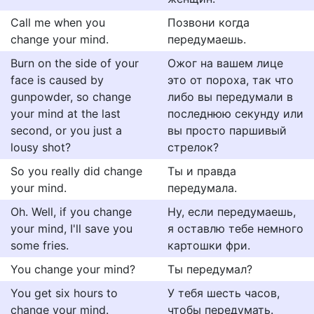
Call me when you
Позвони когда
change your mind.
передумаешь.
Burn on the side of your
Ожог на вашем лице
face is caused by
это от пороха, так что
gunpowder, so change
либо вы передумали в
your mind at the last
последнюю секунду или
second, or you just a
вы просто паршивый
lousy shot?
стрелок?
So you really did change
Ты и правда
your mind.
передумала.
Oh. Well, if you change
Ну, если передумаешь,
your mind, I'll save you
я оставлю тебе немного
some fries.
картошки фри.
You change your mind?
Ты передумал?
You get six hours to
У тебя шесть часов,
change your mind.
чтобы передумать.