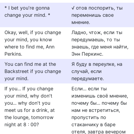
* I bet you're gonna
√ отов поспорить, ты
change your mind. *
переменишь свое
мнение.
Okay, well, if you change
Ладно, чтож, если ты
your mind, you know
передумаешь, то ты
where to find me, Ann
знаешь, где меня найти,
Perkins.
Энн Перкинс.
You can find me at the
Я буду в переулке, на
Backstreet if you change
случай, если
your mind.
передумаете.
If you... If you change
Если... если ты
your mind, why don't
изменишь своё мнение,
you... why don't you
почему бы... почему бы
meet us for a drink, at
нам не встретиться,
the lounge, tomorrow
пропустить по
night at 8 : 00?
стаканчику в баре
отеля, завтра вечером