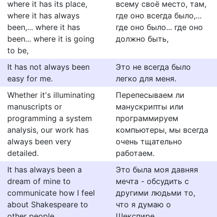
where it has its place,
всему своё место, там,
where it has always
где оно всегда было,...
been,... where it has
где оно было... где оно
been... where it is going
должно быть,
to be,
It has not always been
Это не всегда было
easy for me.
легко для меня.
Whether it's illuminating
Перепесываем ли
manuscripts or
манускрипты или
programming a system
программируем
analysis, our work has
компьютеры, мы всегда
always been very
очень тщательно
detailed.
работаем.
It has always been a
Это была моя давняя
dream of mine to
мечта - обсудить с
communicate how I feel
другими людьми то,
about Shakespeare to
что я думаю о
other people.
Шекспире.