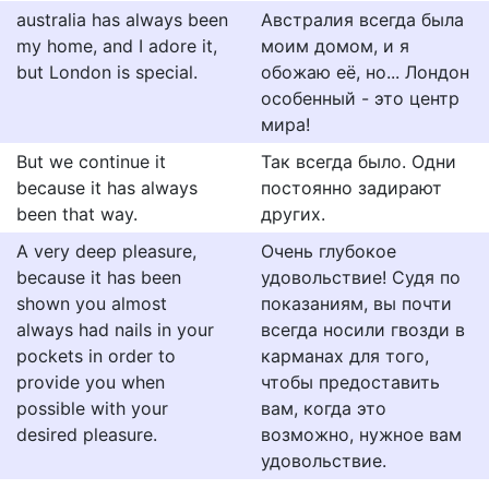
australia has always been
Австралия всегда была
my home, and I adore it,
моим домом, и я
but London is special.
обожаю её, но... Лондон
особенный - это центр
мира!
But we continue it
Так всегда было. Одни
because it has always
постоянно задирают
been that way.
других.
A very deep pleasure,
Очень глубокое
because it has been
удовольствие! Судя по
shown you almost
показаниям, вы почти
always had nails in your
всегда носили гвозди в
pockets in order to
карманах для того,
provide you when
чтобы предоставить
possible with your
вам, когда это
desired pleasure.
возможно, нужное вам
удовольствие.