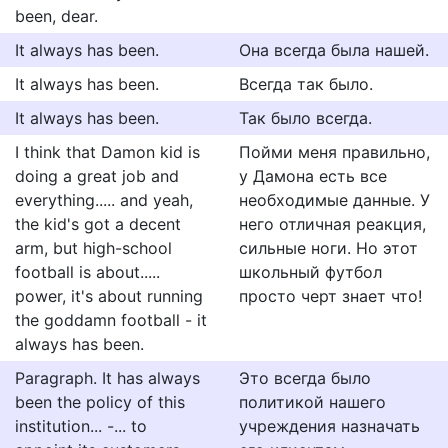
been, dear.
It always has been.
Она всегда была нашей.
It always has been.
Всегда так было.
It always has been.
Так было всегда.
I think that Damon kid is
Пойми меня правильно,
doing a great job and
у Дамона есть все
everything..... and yeah,
необходимые данные. У
the kid's got a decent
него отличная реакция,
arm, but high-school
сильные ноги. Но этот
football is about.....
школьный футбол
power, it's about running
просто черт знает что!
the goddamn football - it
always has been.
Paragraph. It has always
Это всегда было
been the policy of this
политикой нашего
institution... -... to
учреждения назначать