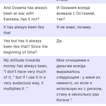
And Oceania has always
И Океания всегда
been at war with
воевала с Остазией,
Eastasia, has it not?
так?
It has always been like
Я не знаю, почему.
that
Yes but has it always
Да.
been like that? Since the
beginning of time?
My attitude towards
Мое отношение к
money has always been,
деньгам всегда
"I don't have very much
выражалось
of it, " but if I use it in a
следующим : у меня их
very audacious way, it
немного, но если я
multiplies it. "
использую их с риском,
стану в несколько раз
богаче ".