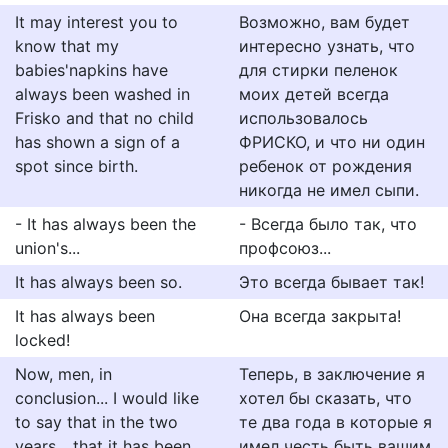
It may interest you to
Возможно, вам будет
know that my
интересно узнать, что
babies'napkins have
для стирки пеленок
always been washed in
моих детей всегда
Frisko and that no child
использовалось
has shown a sign of a
ФРИСКО, и что ни один
spot since birth.
ребенок от рождения
никогда не имел сыпи.
- It has always been the
- Всегда было так, что
union's...
профсоюз...
It has always been so.
Это всегда бывает так!
It has always been
Она всегда закрыта!
locked!
Now, men, in
Теперь, в заключение я
conclusion... I would like
хотел бы сказать, что
to say that in the two
те два года в которые я
years... that it has been
имел честь быть вашим