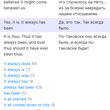
believed it might come
что случилось на Нету...
between us.
из-за боязни навредить
нашим отношениям.
Yes, it is. lt always has
Да, это так. Так всегда
been.
было.
It is thus. Thus it has
По-таковски оно всегда
always been, and ever
было, и всегда по-
thus should it have ever
таковски будет.
been thus.
it always does
88
it always is
73
it always was
25
it always has
18
always has been
106
has been
20
it all started
19
it all comes down to this
18