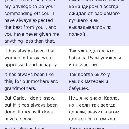
my privilege to be your
командиром я всегда
commanding officer... I
ожидал от вас самого
have always expected
лучшего и вы
the best from you... and
выкладывались по
you have never given me
полной.
anything less than that.
It has always been that
Так уж ведется, что
women in Russia were
бабы на Руси унижены
oppressed and unhappy.
и несчастны.
It has always been like
Так всегда было у
this, for our mothers and
наших матерей и
grandmothers.
бабушек.
But Carlo, I don't know...
Ну... я не знаю, Карло,
but if it has always been
но... если так всегда
done, it means it does
делали, значит в этом
have a sense.
должен быть смысл.
Has it always been
Там всегда был