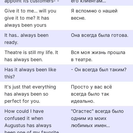
appoint its customers- -
его клиентам...
Give it to me... will you
Я вспомню о нашей
give it to me? It has
весне.
always been yours
It has.. always been
Она всегда была готова.
ready.
Theatre is still my life. It
Вся моя жизнь прошла
has always been.
в театре.
Has it always been like
- Он всегда был таким?
this?
It's just that everything
Просто у вас всё
has always been so
всегда было так
perfect for you.
идеально.
How could I have
"Огастес" всегда было
confused it when
одним из моих
Augustus has always
любимых имен...
been one of my favorite