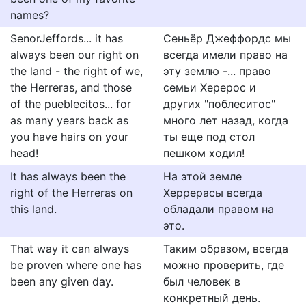
names?
SenorJeffords... it has
Сеньёр Джеффордс мы
always been our right on
всегда имели право на
the land - the right of we,
эту землю -... право
the Herreras, and those
семьи Херерос и
of the pueblecitos... for
других "поблеситос"
as many years back as
много лет назад, когда
you have hairs on your
ты еще под стол
head!
пешком ходил!
It has always been the
На этой земле
right of the Herreras on
Херрерасы всегда
this land.
обладали правом на
это.
That way it can always
Таким образом, всегда
be proven where one has
можно проверить, где
been any given day.
был человек в
конкретный день.