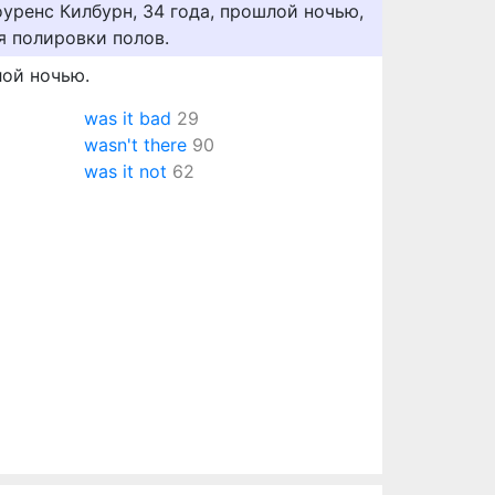
уренс Килбурн, 34 года, прошлой ночью,
я полировки полов.
ой ночью.
was it bad
29
wasn't there
90
was it not
62