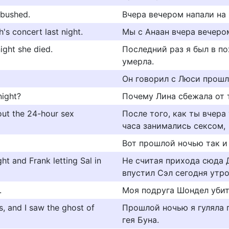
mbushed.
Вчера вечером напали на
s concert last night.
Мы с Анаан вчера вечеро
night she died.
Последний раз я был в по
умерла.
Он говорил с Люси прошл
night?
Почему Лина сбежала от 
bout the 24-hour sex
После того, как ты вчера
часа занимались сексом,
Вот прошлой ночью так и
t and Frank letting Sal in
Не считая прихода сюда 
впустил Сэл сегодня утро
.
Моя подруга Шондел убит
s, and I saw the ghost of
Прошлой ночью я гуляла 
гея Буна.