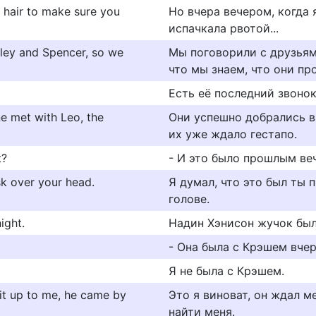
r hair to make sure you
Но вчера вечером, когда 
испачкала рвотой...
dley and Spencer, so we
Мы поговорили с друзьям
что мы знаем, что они п
Есть её последний звонок,
ne met with Leo, the
Они успешно добрались вч
их уже ждало гестапо.
t?
- И это было прошлым ве
sk over your head.
Я думал, что это был ты 
голове.
ight.
Надин Хэнисон жучок бы
- Она была с Крэшем вчер
Я не была с Крэшем.
 it up to me, he came by
Это я виноват, он ждал м
найти меня.