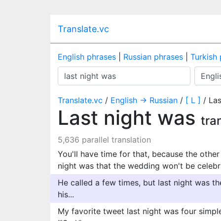
Translate.vc
English phrases
|
Russian phrases
|
Turkish
Translate.vc
/
English → Russian
/
[ L ]
/ Las
Last night was
tra
5,636 parallel translation
You'll have time for that, because the other t
night was that the wedding won't be celeb
He called a few times, but last night was the
his...
My favorite tweet last night was four simple