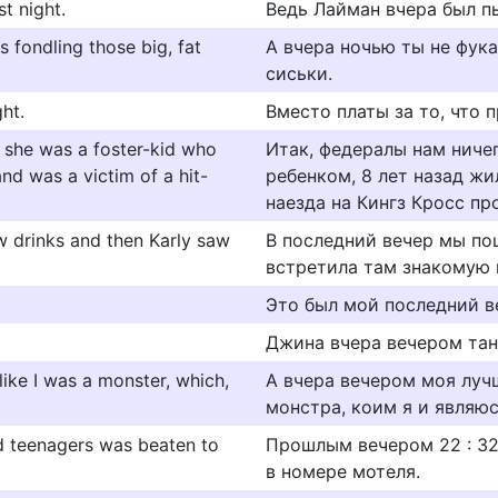
t night.
Ведь Лайман вчера был пь
 fondling those big, fat
А вчера ночью ты не фука
сиськи.
ht.
Вместо платы за то, что 
t she was a foster-kid who
Итак, федералы нам ничег
nd was a victim of a hit-
ребенком, 8 лет назад ж
наезда на Кингз Кросс п
ew drinks and then Karly saw
В последний вечер мы по
встретила там знакомую и
Это был мой последний в
Джина вчера вечером тан
like I was a monster, which,
А вчера вечером моя лучш
монстра, коим я и являюс
ead teenagers was beaten to
Прошлым вечером 22 : 32
в номере мотеля.