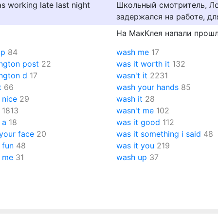
s working late last night
Школьный смотритель, Ло
задержался на работе, дл
На МакКлея напали прошл
up
84
wash me
17
ngton post
22
was it worth it
132
ngton d
17
wasn't it
2231
t
66
wash your hands
85
 nice
29
wash it
28
1813
wasn't me
102
 a
18
was it good
112
your face
20
was it something i said
48
 fun
48
was it you
219
t me
31
wash up
37