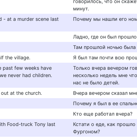
говорилось, что он скаже
минут.
 - at a murder scene last
Почему мы нашли его ном
Ладно, где он был прошл
Там прошлой ночью была 
f the village.
Я был там почти всю про
the past few weeks have
Только вчера вечером го
 we never had children.
несколько недель мне что-
нас не было детей.
 out at the church.
Вчера вечером сказал мне
Почему я был в ее спальн
Кто еще работал вчера?
th Food-truck Tony last
Кстати о еде, как прошло
Фургоном?