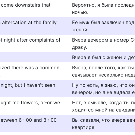
d come downstairs that
Вероятно, я была последн
ночью.
 altercation at the family
Её муж был заключен под
женой.
t night after complaints of
Вчера вечером в номер С
драку.
Вчера я был с женой и де
realized there was a common
Вчера, после того, как ты
.
связывает несколько нед
night, but I haven't seen
Ну то есть, я знаю, что 
вечером, но я не видела е
ought me flowers, or-or we
Нет, в смысле, когда ты 
ходил со мной на свидан
etween 6 : 00 and 8 : 00
Вы сказали, что вчера веч
квартире.