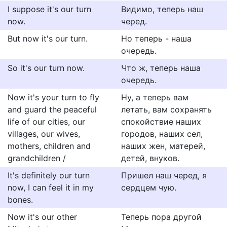
I suppose it's our turn
Видимо, теперь наш
now.
черед.
But now it's our turn.
Но теперь - наша
очередь.
So it's our turn now.
Что ж, теперь наша
очередь.
Now it's your turn to fly
Ну, а теперь вам
and guard the peaceful
летать, вам сохранять
life of our cities, our
спокойствие наших
villages, our wives,
городов, наших сел,
mothers, children and
наших жен, матерей,
grandchildren /
детей, внуков.
It's definitely our turn
Пришел наш черед, я
now, I can feel it in my
сердцем чую.
bones.
Now it's our other
Теперь пора другой