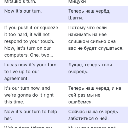
Mitsuko's turn.
Мицуки
Now it's our turn.
Теперь наш черёд,
Шагги.
If you push it or squeeze
Потому что если
it too hard, it will not
нажимать на нее
respond to your touch.
слишком сильно она
Now, let's turn on our
вас не будет слушаться.
computers. One, two...
Lucas now it's your turn
Лукас, теперь твоя
to live up to our
очередь.
agreement.
It's our turn now, and
Теперь наш черед, и на
we're gonna do it right
сей раз мы не
this time.
ошибемся.
Now it's our turn to help
Сейчас наша очередь
her.
заботиться о ней.