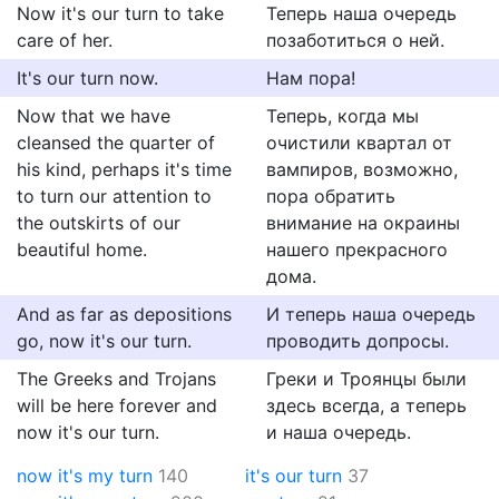
Now it's our turn to take
Теперь наша очередь
care of her.
позаботиться о ней.
It's our turn now.
Нам пора!
Now that we have
Теперь, когда мы
cleansed the quarter of
очистили квартал от
his kind, perhaps it's time
вампиров, возможно,
to turn our attention to
пора обратить
the outskirts of our
внимание на окраины
beautiful home.
нашего прекрасного
дома.
And as far as depositions
И теперь наша очередь
go, now it's our turn.
проводить допросы.
The Greeks and Trojans
Греки и Троянцы были
will be here forever and
здесь всегда, а теперь
now it's our turn.
и наша очередь.
now it's my turn
140
it's our turn
37