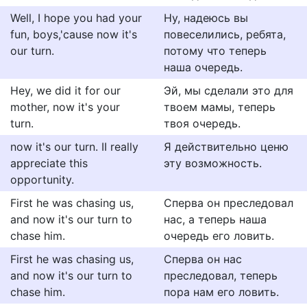
Well, I hope you had your
Ну, надеюсь вы
fun, boys,'cause now it's
повеселились, ребята,
our turn.
потому что теперь
наша очередь.
Hey, we did it for our
Эй, мы сделали это для
mother, now it's your
твоем мамы, теперь
turn.
твоя очередь.
now it's our turn. II really
Я действительно ценю
appreciate this
эту возможность.
opportunity.
First he was chasing us,
Сперва он преследовал
and now it's our turn to
нас, а теперь наша
chase him.
очередь его ловить.
First he was chasing us,
Сперва он нас
and now it's our turn to
преследовал, теперь
chase him.
пора нам его ловить.