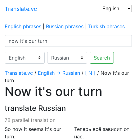
Translate.vc
English phrases
|
Russian phrases
|
Turkish phrases
Search
Translate.vc
/
English → Russian
/
[ N ]
/ Now it's our
turn
Now it's our turn
translate Russian
78 parallel translation
So now it seems it's our
Теперь всё зависит от
turn.
нас.