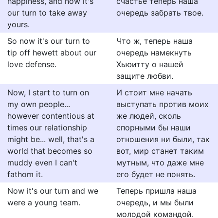
happiness, and now it's
счастье теперь наша
our turn to take away
очередь забрать твое.
yours.
So now it's our turn to
Что ж, теперь наша
tip off hewett about our
очередь намекнуть
love defense.
Хьюитту о нашей
защите любви.
Now, I start to turn on
И стоит мне начать
my own people...
выступать против моих
however contentious at
же людей, сколь
times our relationship
спорными бы наши
might be... well, that's a
отношения ни были, так
world that becomes so
вот, мир станет таким
muddy even I can't
мутным, что даже мне
fathom it.
его будет не понять.
Now it's our turn and we
Теперь пришла наша
were a young team.
очередь, и мы были
молодой командой.