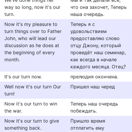
We've done things her
Мы и так делали всё,
way so long, now it's our
что она захочет, Теперь
turn.
наша очередь.
Now it's my pleasure to
Теперь я с
turn things over to Father
удовольствием
John, who will lead our
предоставляю слово
discussion as he does at
отцу Джону, который
the beginning of every
проведёт наш семинар,
month.
как всегда в начале
каждого месяца. Отец?
It's our turn now.
прелюдия окончена.
Well now it's our turn Our
Пришел наш черед
turn!
Now it's our turn to win
Теперь наш очередь
the war.
побеждать.
Now it's our turn to give
Пришло время
something back.
отплатить ему