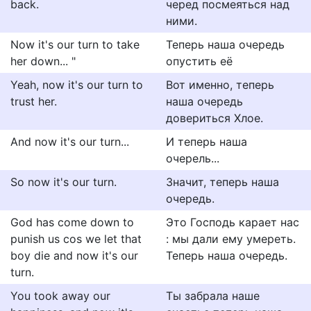
back.
черед посмеяться над
ними.
Now it's our turn to take
Теперь наша очередь
her down... "
опустить её
Yeah, now it's our turn to
Вот именно, теперь
trust her.
наша очередь
довериться Хлое.
And now it's our turn...
И теперь наша
очерель...
So now it's our turn.
Значит, теперь наша
очередь.
God has come down to
Это Господь карает нас
punish us cos we let that
: мы дали ему умереть.
boy die and now it's our
Теперь наша очередь.
turn.
You took away our
Ты забрала наше