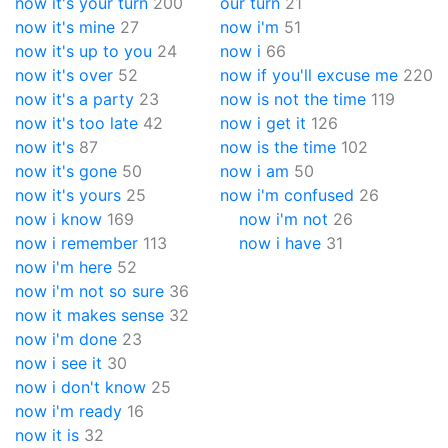
now it's your turn
200
our turn
21
now it's mine
27
now i'm
51
now it's up to you
24
now i
66
now it's over
52
now if you'll excuse me
220
now it's a party
23
now is not the time
119
now it's too late
42
now i get it
126
now it's
87
now is the time
102
now it's gone
50
now i am
50
now it's yours
25
now i'm confused
26
now i know
169
now i'm not
26
now i remember
113
now i have
31
now i'm here
52
now i'm not so sure
36
now it makes sense
32
now i'm done
23
now i see it
30
now i don't know
25
now i'm ready
16
now it is
32