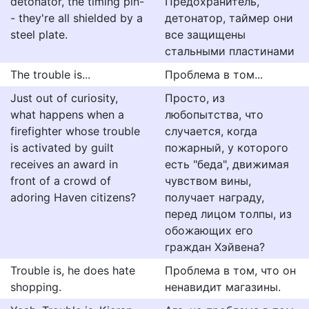
detonator, the timing pin-
Предохранитель,
- they're all shielded by a
детонатор, таймер они
steel plate.
все защищены
стальными пластинами
The trouble is...
Проблема в том...
Just out of curiosity,
Просто, из
what happens when a
любопытства, что
firefighter whose trouble
случается, когда
is activated by guilt
пожарный, у которого
receives an award in
есть "беда", движимая
front of a crowd of
чувством вины,
adoring Haven citizens?
получает награду,
перед лицом толпы, из
обожающих его
граждан Хэйвена?
Trouble is, he does hate
Проблема в том, что он
shopping.
ненавидит магазины.