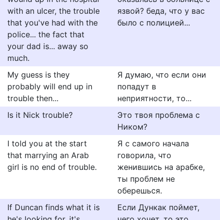
with an ulcer, the trouble
язвой? беда, что у вас
that you've had with the
было с полицией...
police... the fact that
your dad is... away so
much.
My guess is they
Я думаю, что если они
probably will end up in
попадут в
trouble then...
неприятности, то...
Is it Nick trouble?
Это твоя проблема с
Ником?
I told you at the start
Я с самого начала
that marrying an Arab
говорила, что
girl is no end of trouble.
женившись на арабке,
ты проблем не
оберешься.
If Duncan finds what it is
Если Дункак поймет,
he's looking for, it's
чего хочет, то это