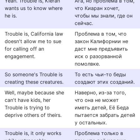
Yeah. Trouble is, Kieran
Ага, но проблема в том,
wants us to know where
что Киаран хочет,
he is.
чтобы мы знали, где он
сейчас.
Trouble is, California law
Проблема в том, что
doesn't allow me to sue
закон Калифорнии не
for calling off an
даст мне предъявить
engagement.
иск о разорванной
помолвке.
So someone's Trouble is
То есть чьи-то беды
creating these creatures.
создают этих созданий.
Well, maybe because she
Наверно, из-за того,
can't have kids, her
что она не может
Trouble is trying to
иметь детей, Её Беда
deprive others of theirs.
пытается забрать детей
у остальных.
Trouble is, it only works
Проблема только в