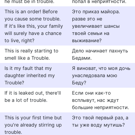
he must be in trouble.
попал в неприятности.
This is an order! Before
Это приказ майора.
you cause some trouble.
разве это не
If it's like this, your family
увеличивает шансы
will surely have a chance
твоей семьи на
to live, right?
выживание?
This is really starting to
Дело начинает пахнуть
smell like a Trouble.
Бедами.
Is it my fault that my
Я виноват, что моя дочь
daughter inherited my
унаследовала мою
Trouble?
Беду?
If it is leaked out, there'll
Если они как-то
be a lot of trouble.
всплывут, нас ждут
большие неприятности.
This is your first time but
Это твой первый раз, а
you're already stirring up
ты уже воду мутишь?
trouble.