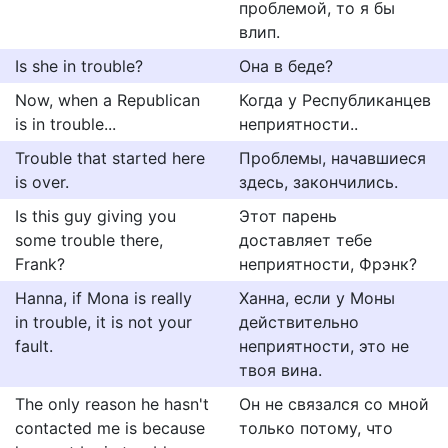
проблемой, то я бы
влип.
Is she in trouble?
Она в беде?
Now, when a Republican
Когда у Республиканцев
is in trouble...
неприятности..
Trouble that started here
Проблемы, начавшиеся
is over.
здесь, закончились.
Is this guy giving you
Этот парень
some trouble there,
доставляет тебе
Frank?
неприятности, Фрэнк?
Hanna, if Mona is really
Ханна, если у Моны
in trouble, it is not your
действительно
fault.
неприятности, это не
твоя вина.
The only reason he hasn't
Он не связался со мной
contacted me is because
только потому, что