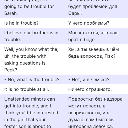
going to be trouble for
будет проблемой для
Sarah.
Сары.
Is he in trouble?
У него проблемы?
I believe our brother is in
Мне кажется, что наш
trouble.
брат в беде
Well, you know what the,
Хм, а ты знаешь в чём
uh, the trouble with
беда вопросов, Пэк?
asking questions is,
Peck?
- No, what is the trouble?
- Нет, и в чём же?
It is no trouble at all.
Ничего страшного.
Unattended minors can
Подростки без надзора
get into trouble, and I
могут попасть в
think you'd be interested
неприятности, и я
in the girl that your
думаю, вам была бы
foster son is about to
интересна девочка,