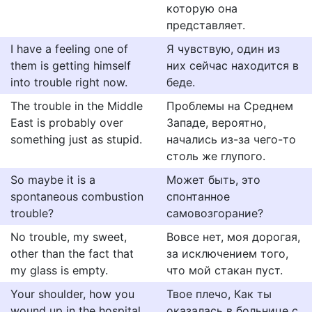
которую она
представляет.
I have a feeling one of
Я чувствую, один из
them is getting himself
них сейчас находится в
into trouble right now.
беде.
The trouble in the Middle
Проблемы на Среднем
East is probably over
Западе, вероятно,
something just as stupid.
начались из-за чего-то
столь же глупого.
So maybe it is a
Может быть, это
spontaneous combustion
спонтанное
trouble?
самовозгорание?
No trouble, my sweet,
Вовсе нет, моя дорогая,
other than the fact that
за исключением того,
my glass is empty.
что мой стакан пуст.
Your shoulder, how you
Твое плечо, Как ты
wound up in the hospital
оказалась в больнице с