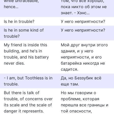
while untraceable,
том, что всё хорошо,
hence...
пока никто об этом не
знает. - Хэнс...
Is he in trouble?
У него неприятности?
Is he in some kind of
У него неприятности?
trouble?
My friend is inside this
Мой друг внутри этого
building, and he's in
здания, и у него
trouble, and his battery
неприятности, и его
never dies.
батарейка никогда не
садится.
- I am, but Toothless is in
Да, но Беззубик всё
trouble.
еще там.
But there is talk of
Но мы говорим о
trouble, of concerns over
проблеме, которая
its scale and the scale of
перешла все границы и
danger it represents.
той опасности,