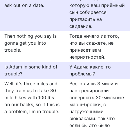
ask out on a date.
которую ваш приёмный
сын собирается
пригласить на
свидание.
Then nothing you say is
Тогда ничего из того,
gonna get you into
что вы скажете, не
trouble.
принесет вам
неприятностей.
Is Adam in some kind of
У Адама какие-то
trouble?
проблемы?
Well, it's three miles and
Всего лишь 3 мили и
they train us to take 30
нас тренировали
mile hikes with 100 lbs
совершать 30-мильные
on our backs, so if this is
марш-броски, с
a problem, I'm in trouble.
нагруженными
рюкзаками. так что
если бы это было