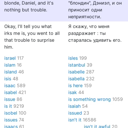
blonde, Daniel, and it's
"блондин", Дэниэл, и он
nothing but trouble.
приносит одни
неприятности.
Okay, I'll tell you what
Я скажу, что меня
irks me is, you went to all
раздражает : ты
that trouble to surprise
старалась удивить его.
him.
israel
117
isles
199
islam
16
istanbul
39
island
46
isabelle
287
isis
48
isabella
232
isaac
589
is here
159
isabel
421
isak
44
issue
86
is something wrong
1059
is it
9219
isaiah
54
isobel
100
issued
23
issues
74
isn't it
16586
isaacs
61
isn't it awful
20