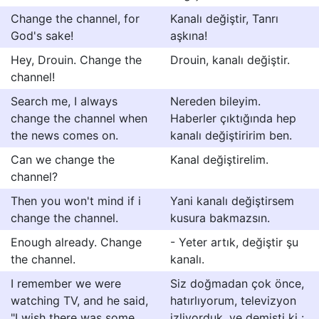
Change the channel, for
Kanalı değiştir, Tanrı
God's sake!
aşkına!
Hey, Drouin. Change the
Drouin, kanalı değiştir.
channel!
Search me, I always
Nereden bileyim.
change the channel when
Haberler çıktığında hep
the news comes on.
kanalı değiştiririm ben.
Can we change the
Kanal değiştirelim.
channel?
Then you won't mind if i
Yani kanalı değiştirsem
change the channel.
kusura bakmazsın.
Enough already. Change
- Yeter artık, değiştir şu
the channel.
kanalı.
I remember we were
Siz doğmadan çok önce,
watching TV, and he said,
hatırlıyorum, televizyon
"I wish there was some
izliyorduk, ve demişti ki :