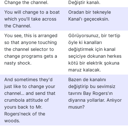
Change the channel.
Değiştir kanalı.
You will change to a boat
Oradan bir tekneyle
which you'll take across
Kanal'ı geçeceksin.
the Channel.
You see, this is arranged
Görüyorsunuz, bir tertip
so that anyone touching
öyle ki kanalları
the channel selector to
değiştirmek için kanal
change programs gets a
seçiciye dokunan herkes
nasty shock.
kötü bir elektrik şokuna
maruz kalacak.
And sometimes they'd
Bazen de kanalını
just like to change your
değiştirip bu sevimsiz
channel... and send that
tavrını Bay Rogers'ın
crumbola attitude of
diyarına yollarlar. Anlıyor
yours back to Mr.
musun?
Rogers'neck of the
woods.