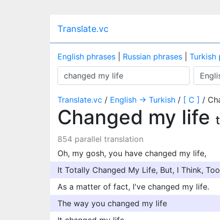
Translate.vc
English phrases
|
Russian phrases
|
Turkish
Translate.vc
/
English → Turkish
/
[ C ]
/ Ch
Changed my life
854 parallel translation
Oh, my gosh, you have changed my life,
It Totally Changed My Life, But, I Think, To
As a matter of fact, I've changed my life.
The way you changed my life