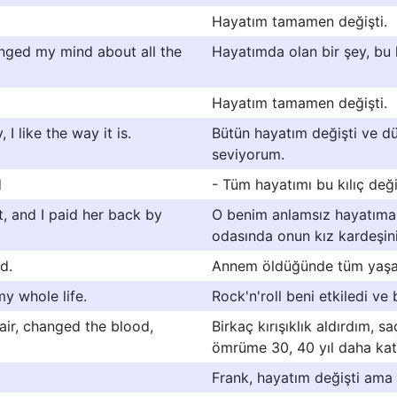
Hayatım tamamen değişti.
nged my mind about all the
Hayatımda olan bir şey, bu 
Hayatım tamamen değişti.
I like the way it is.
Bütün hayatım değişti ve dü
seviyorum.
d
- Tüm hayatımı bu kılıç değiş
, and I paid her back by
O benim anlamsız hayatıma gi
odasında onun kız kardeşin
d.
Annem öldüğünde tüm yaşan
y whole life.
Rock'n'roll beni etkiledi ve
air, changed the blood,
Birkaç kırışıklık aldırdım, s
ömrüme 30, 40 yıl daha kat
Frank, hayatım değişti ama