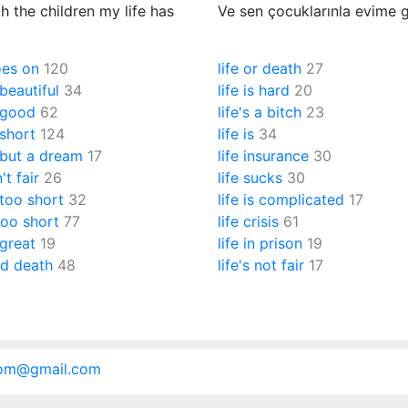
 the children my life has
Ve sen çocuklarınla evime g
oes on
120
life or death
27
 beautiful
34
life is hard
20
s good
62
life's a bitch
23
 short
124
life is
34
s but a dream
17
life insurance
30
n't fair
26
life sucks
30
s too short
32
life is complicated
17
 too short
77
life crisis
61
 great
19
life in prison
19
nd death
48
life's not fair
17
.com@gmail.com