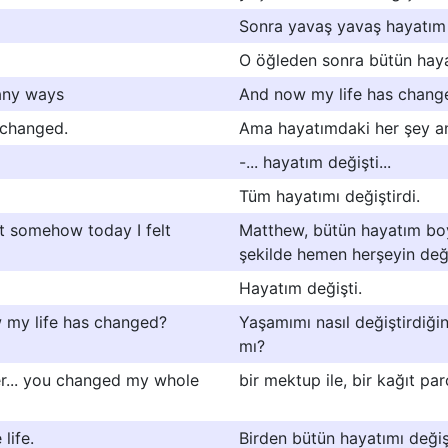
Sonra yavaş yavaş hayatım 
O öğleden sonra bütün hayat
any ways
And now my life has chang
 changed.
Ama hayatımdaki her şey an
-... hayatım değişti...
Tüm hayatımı değiştirdi.
but somehow today I felt
Matthew, bütün hayatım bo
şekilde hemen herşeyin deği
Hayatım değişti.
ow my life has changed?
Yaşamımı nasıl değiştirdiğin
mı?
per... you changed my whole
bir mektup ile, bir kağıt par
life.
Birden bütün hayatımı değiş