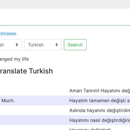
 phrases
Search
anged my life
translate Turkish
Aman Tanrım! Hayatımı deği
o Much.
Hayatım tamamen değişti 
Aslında hayatımı değiştirdi
Hayatımı nasıl değiştirdiğin