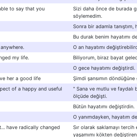
able to say that you
Sizi daha önce de burada g
söylemedim.
Sonra bir adamla tanıştım, 
Bu durak benim hayatımı değ
, anywhere.
O an hayatımı değiştirebilir
nged my life.
Biliyorum, biraz bayat gele
O gece hayatımı değiştirdi.
ve her a good life
Şimdi şansımın döndüğüne g
pect of a happy and useful
" Sana ve mutlu ve faydalı b
ölçüde değişti.
Bütün hayatımı değiştirdin.
O yanımdayken, hayatım değ
t... have radically changed
Sır olarak saklamayı tercih 
yaşamımı kökten değiştiren 