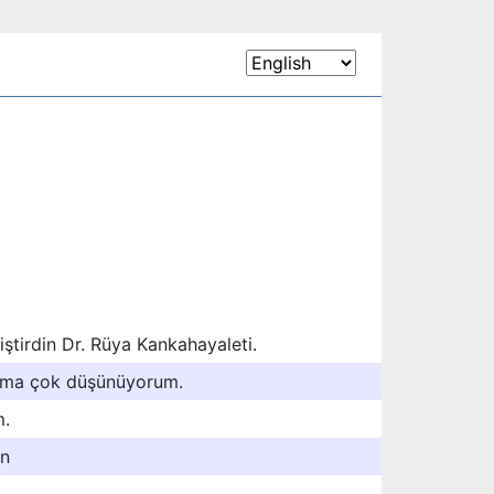
ştirdin Dr. Rüya Kankahayaleti.
ama çok düşünüyorum.
m.
in