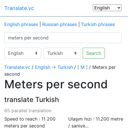
Translate.vc
English phrases
|
Russian phrases
|
Turkish phrases
Search
Translate.vc
/
English → Turkish
/
[ M ]
/ Meters per
second
Meters per second
translate Turkish
65 parallel translation
Speed to reach : 11 200
Ulaşım hızı : 11.200 metre
meters per second
/ saniye...