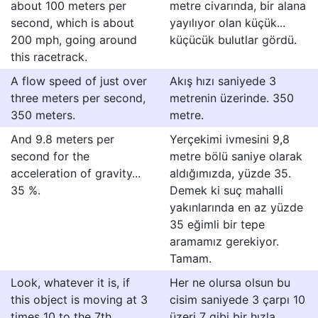
about 100 meters per
metre civarında, bir alana
second, which is about
yayılıyor olan küçük...
200 mph, going around
küçücük bulutlar gördü.
this racetrack.
A flow speed of just over
Akış hızı saniyede 3
three meters per second,
metrenin üzerinde. 350
350 meters.
metre.
And 9.8 meters per
Yerçekimi ivmesini 9,8
second for the
metre bölü saniye olarak
acceleration of gravity...
aldığımızda, yüzde 35.
35 %.
Demek ki suç mahalli
yakınlarında en az yüzde
35 eğimli bir tepe
aramamız gerekiyor.
Tamam.
Look, whatever it is, if
Her ne olursa olsun bu
this object is moving at 3
cisim saniyede 3 çarpı 10
times 10 to the 7th
üzeri 7 gibi bir hızla