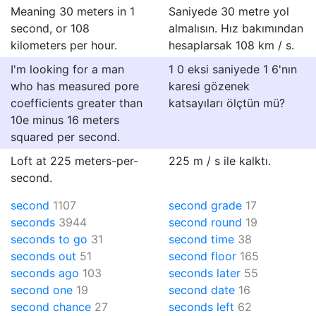
Meaning 30 meters in 1
Saniyede 30 metre yol
second, or 108
almalısın. Hız bakımından
kilometers per hour.
hesaplarsak 108 km / s.
I'm looking for a man
1 0 eksi saniyede 1 6'nın
who has measured pore
karesi gözenek
coefficients greater than
katsayıları ölçtün mü?
10e minus 16 meters
squared per second.
Loft at 225 meters-per-
225 m / s ile kalktı.
second.
second
1107
second grade
17
seconds
3944
second round
19
seconds to go
31
second time
38
seconds out
51
second floor
165
seconds ago
103
seconds later
55
second one
19
second date
16
second chance
27
seconds left
62