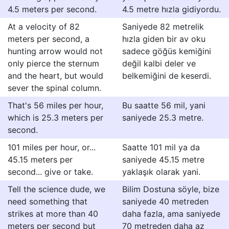
4.5 meters per second.
4.5 metre hızla gidiyordu.
At a velocity of 82
Saniyede 82 metrelik
meters per second, a
hızla giden bir av oku
hunting arrow would not
sadece göğüs kemiğini
only pierce the sternum
değil kalbi deler ve
and the heart, but would
belkemiğini de keserdi.
sever the spinal column.
That's 56 miles per hour,
Bu saatte 56 mil, yani
which is 25.3 meters per
saniyede 25.3 metre.
second.
101 miles per hour, or...
Saatte 101 mil ya da
45.15 meters per
saniyede 45.15 metre
second... give or take.
yaklaşık olarak yani.
Tell the science dude, we
Bilim Dostuna söyle, bize
need something that
saniyede 40 metreden
strikes at more than 40
daha fazla, ama saniyede
meters per second but
70 metreden daha az