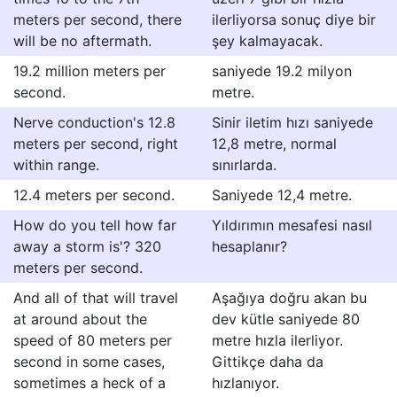
meters per second, there
ilerliyorsa sonuç diye bir
will be no aftermath.
şey kalmayacak.
19.2 million meters per
saniyede 19.2 milyon
second.
metre.
Nerve conduction's 12.8
Sinir iletim hızı saniyede
meters per second, right
12,8 metre, normal
within range.
sınırlarda.
12.4 meters per second.
Saniyede 12,4 metre.
How do you tell how far
Yıldırımın mesafesi nasıl
away a storm is'? 320
hesaplanır?
meters per second.
And all of that will travel
Aşağıya doğru akan bu
at around about the
dev kütle saniyede 80
speed of 80 meters per
metre hızla ilerliyor.
second in some cases,
Gittikçe daha da
sometimes a heck of a
hızlanıyor.