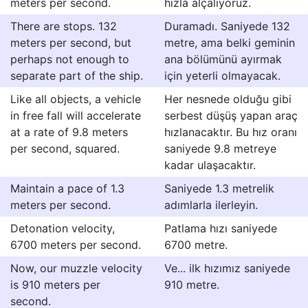
meters per second.
hızla alçalıyoruz.
There are stops. 132
Duramadı. Saniyede 132
meters per second, but
metre, ama belki geminin
perhaps not enough to
ana bölümünü ayırmak
separate part of the ship.
için yeterli olmayacak.
Like all objects, a vehicle
Her nesnede olduğu gibi
in free fall will accelerate
serbest düşüş yapan araç
at a rate of 9.8 meters
hızlanacaktır. Bu hız oranı
per second, squared.
saniyede 9.8 metreye
kadar ulaşacaktır.
Maintain a pace of 1.3
Saniyede 1.3 metrelik
meters per second.
adımlarla ilerleyin.
Detonation velocity,
Patlama hızı saniyede
6700 meters per second.
6700 metre.
Now, our muzzle velocity
Ve... ilk hızımız saniyede
is 910 meters per
910 metre.
second.