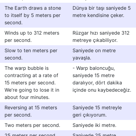
The Earth draws a stone
Dünya bir taşı saniyede 5
to itself by 5 meters per
metre kendisine çeker.
second.
Winds up to 312 meters
Rüzgar hızı saniyede 312
per second.
metreye çıkabiliyor.
Slow to ten meters per
Saniyede on metre
second.
yavaşla.
The warp bubble is
- Warp baloncuğu,
contracting at a rate of
saniyede 15 metre
15 meters per second.
daralıyor, dört dakika
We're going to lose it in
içinde onu kaybedeceğiz.
about four minutes.
Reversing at 15 meters
Saniyede 15 metreyle
per second.
geri çıkıyorum.
Two meters per second.
Saniyede iki metre.
25 meters per second.
Saniyede 25 metre.