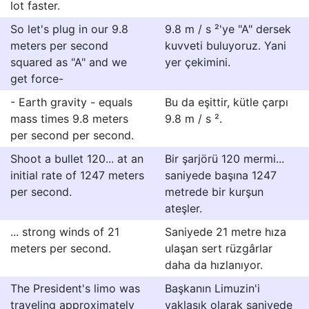
lot faster.
So let's plug in our 9.8
9.8 m / s ²'ye "A" dersek
meters per second
kuvveti buluyoruz. Yani
squared as "A" and we
yer çekimini.
get force-
- Earth gravity - equals
Bu da eşittir, kütle çarpı
mass times 9.8 meters
9.8 m / s ².
per second per second.
Shoot a bullet 120... at an
Bir şarjörü 120 mermi...
initial rate of 1247 meters
saniyede başına 1247
per second.
metrede bir kurşun
ateşler.
... strong winds of 21
Saniyede 21 metre hıza
meters per second.
ulaşan sert rüzgârlar
daha da hızlanıyor.
The President's limo was
Başkanın Limuzin'i
traveling approximately
yaklaşık olarak saniyede