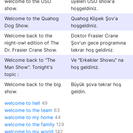
welcome to the USO
üyeleri USO show'a
show.
hoşgeldiniz.
Welcome to the Quahog
Quahog Köpek Şov'a
Dog Show.
hoşgeldiniz.
Welcome back to the
Doktor Frasier Crane
night-owl edition of The
Şov'un gece programına
Dr. Frasier Crane Show.
tekrar hoş geldiniz.
Welcome back to "The
Ve "Erkekler Showu" na
Man Show". Tonight's
hoş geldiniz.
topic :
Welcome back to the big
Büyük şova tekrar hoş
show.
geldin.
welcome to hell
49
welcome to the team
63
welcome to my home
44
welcome to the family
129
welcome to my world
142