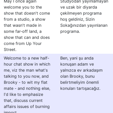
May I once again
Stüdyodan yayınlamayan
welcome you to the
ve uzak bir diyarda
show that doesn't come
çekilmeyen programa
from a studio, a show
hoş geldiniz, Sizin
that wasn't made in
Sokağınızdan yayınlanan
some far-off land, a
programa.
show that can and does
come from Up Your
Street.
Welcome to a new half-
Ben, yani şu anda
hour chat show in which
konuşan adam ve
me, viz the man what's
yalnızca ev arkadaşım
talking to you now, and
olan Brooky, bunu
Brooky - to wit my flat
belirtmeliyim önemli
mate - and nothing else,
konuları tartışacağız.
I'd like to emphasize
that, discuss current
affairs issues of burning
import.