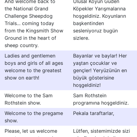
And welcome back to
Ulusal Koyun Güden
the National Grand
Köpekler Yarışmalarına
Challenge Sheepdog
hoşgeldiniz. Koyunların
Trials... coming today
başkentinden
from the Kingsmith Show
sesleniyoruz bugün
Ground in the heart of
sizlere.
sheep country.
Ladies and gentlemen
Bayanlar ve baylar! Her
boys and girls of all ages
yaştan çocuklar ve
welcome to the greatest
gençler! Yeryüzünün en
show on earth!
büyük gösterisine
hoşgeldiniz!
Welcome to the Sam
Sam Rothstein
Rothstein show.
programına hoşgeldiniz.
Welcome to the pregame
Pekala taraftarlar,
show.
Please, let us welcome
Lütfen, sistemimizde sizi