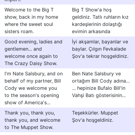
Welcome to the Big T
Big T Show'a hoş
show, back in my home
geldiniz. Tatlı ruhların kız
where the sweet soul
kardeşlerinin dolaştığı
sisters roam.
evimin arkasında
Good evening, ladies and
İyi akşamlar, bayanlar ve
gentlemen... and
baylar. Çılgın Fevkalade
welcome once again to
Şov'a tekrar hoşgeldiniz.
The Crazy Daisy Show.
I'm Nate Salsbury, and on
Ben Nate Salsbury ve
behalf of my partner, Bill
ortağım Bill Cody adına...
Cody we welcome you
... hepinize Bufalo Bill'in
to the season's opening
Vahşi Batı gösterisinin...
show of America's...
Thank you, thank you,
Teşekkürler. Muppet
thank you, and welcome
Şov'a hoşgeldiniz.
to The Muppet Show.