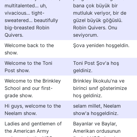
multitalented... uh,
bana çok büyük bir
vivacious... tight-
mutluluk veriyor, bir de
sweatered... beautifully
güzel büyük göğüslü.
big-breasted Robin
Robin Quivers. Onu
Quivers.
seviyorum.
Welcome back to the
Şova yeniden hoşgeldin.
show.
Welcome to the Toni
Toni Post Şov'a hoş
Post show.
geldiniz.
Welcome to the Brinkley
Brinkley İlkokulu'na ve
School and our first-
birinci sınıf gösterimize
grade show.
hoş geldiniz.
Hi guys, welcome to the
selam millet, Neelam
Neelam show.
show'a hoşgeldiniz.
Ladies and gentlemen of
Bayanlar ve Baylar,
the American Army
Amerikan ordusunun