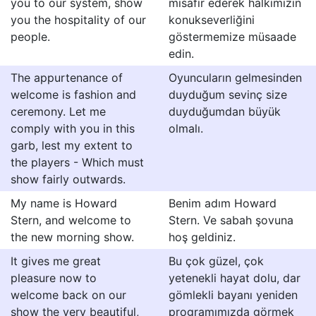
you to our system, show
misafir ederek halkımızın
you the hospitality of our
konukseverliğini
people.
göstermemize müsaade
edin.
The appurtenance of
Oyuncuların gelmesinden
welcome is fashion and
duyduğum sevinç size
ceremony. Let me
duyduğumdan büyük
comply with you in this
olmalı.
garb, lest my extent to
the players - Which must
show fairly outwards.
My name is Howard
Benim adım Howard
Stern, and welcome to
Stern. Ve sabah şovuna
the new morning show.
hoş geldiniz.
It gives me great
Bu çok güzel, çok
pleasure now to
yetenekli hayat dolu, dar
welcome back on our
gömlekli bayanı yeniden
show the very beautiful,
programımızda görmek