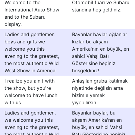
Welcome to the
Otomobil fuarı ve Subaru
International Auto Show
standına hoş geldiniz.
and to the Subaru
display.
Ladies and gentlemen
Bayanlar baylar oğlanlar
boys and girls we
kızlar bu akşam
welcome you this
Amerika'nın en büyük, en
evening to the greatest,
sahici Vahşi Batı
the most authentic Wild
Gösterisine hepiniz
West Show in America!
hoşgeldiniz!
I realize you ain't with
Anlaşılan gruba katılmak
the show, but you're
niyetinde değilsin ama
welcome to have lunch
bizimle yemek
with us.
yiyebilirsin.
Ladies and gentlemen,
Bayanlar baylar, bu
we welcome you this
akşam Amerika'nın en
evening to the greatest,
büyük, en sahici Vahşi
the most authentic Wild
Batı Gösterisine hepiniz