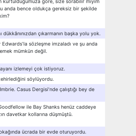
 kurtulduğumuza göre, size sorabilir miyim
şu anda bence oldukça gereksiz bir şekilde
 kim?
ı dükkânınızdan çıkarmanın başka yolu yok.
y Edwards'la sözleşme imzaladı ve şu anda
öylemek mümkün değil.
yanı izlemeyi çok istiyoruz.
ehirlediğini söylüyordu.
mbrie. Casus Dergisi'nde çalıştığı bey de
.
y Goodfellow ile Bay Shanks henüz caddeye
ın davetkar kollarına düşmüştü.
okağında ücrada bir evde oturuyordu.