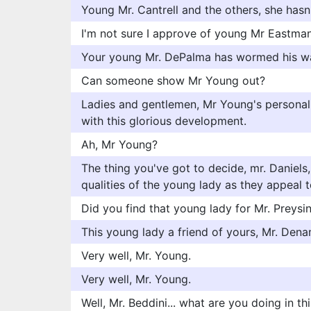
Young Mr. Cantrell and the others, she hasn
I'm not sure I approve of young Mr Eastman
Your young Mr. DePalma has wormed his wa
Can someone show Mr Young out?
Ladies and gentlemen, Mr Young's personal
with this glorious development.
Ah, Mr Young?
The thing you've got to decide, mr. Daniels
qualities of the young lady as they appeal t
Did you find that young lady for Mr. Preysi
This young lady a friend of yours, Mr. Den
Very well, Mr. Young.
Very well, Mr. Young.
Well, Mr. Beddini... what are you doing in t