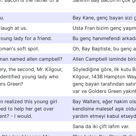
. Bacon is the father of a
Sanırım Bay Bacon'ın çok gü
u.
Bay Kane, genç bayan sizi g
laugh at us.
Usta Fran bizim genç yaşımız
young lady for a friend.
Bu genç hanımefendi arkadaş
oman's soft spot.
Oh, Bay Baptiste, bu genç ad
 man named allen campbell?
Allen Campbell isminde biri
ry, the second, Mr. Kilgour,
Söylediğine göre, ilk kutu B
identified young lady who
Kilgour, 143B Hampton Way, 
ers Green?
genç bayan tarafından satın
var ve Golders Green yakınl
n realized this young girl
Bay Walters, eğer hakim ols
ed to help her get over
kendisine malesef aşık oldu
ient? - l would.
yardım etmeyi kabul etseydi
Sana da iki çift lafım var.