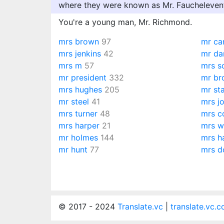
where they were known as Mr. Fauchelevent
You're a young man, Mr. Richmond.
mrs brown
97
mr ca
mrs jenkins
42
mr da
mrs m
57
mrs so
mr president
332
mr br
mrs hughes
205
mr st
mr steel
41
mrs j
mrs turner
48
mrs co
mrs harper
21
mrs w
mr holmes
144
mrs ha
mr hunt
77
mrs d
© 2017 - 2024
Translate.vc
|
translate.vc