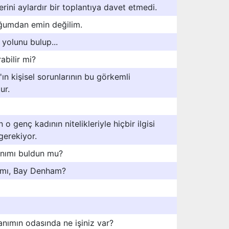
rini aylardır bir toplantıya davet etmedi.
ğumdan emin değilim.
yolunu bulup...
abilir mi?
ın kişisel sorunlarının bu görkemli
ur.
 o genç kadının nitelikleriyle hiçbir ilgisi
gerekiyor.
anımı buldun mu?
 mı, Bay Denham?
nımın odasında ne işiniz var?