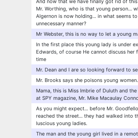
And now that we have finally got rid of this
Mr. Worthing, who is that young person...
Algernon is now holding... in what seems to
unnecessary manner?
Mr Webster, this is no way to let a young m
In the first place this young lady is under e
Edwards, of course He cannot discuss her fut
time
Mr. Dean and I are so looking forward to se
Mr. Brooks says she poisons young women.
Mama, this is Miss Imbrie of Duluth and th
at SPY magazine, Mr. Mike Macaulay Conno
As you might expect... before Mr. Goodfel
reached the street... they had walked into th
luscious young ladies.
The man and the young girl lived in a remot