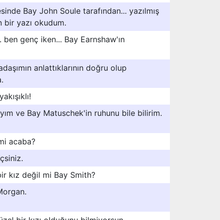
inde Bay John Soule tarafından... yazılmış
en bir yazı okudum.
.. ben genç iken... Bay Earnshaw'ın
daşımın anlattıklarının doğru olup
.
akışıklı!
yım ve Bay Matuschek'in ruhunu bile bilirim.
mi acaba?
siniz.
bir kız değil mi Bay Smith?
Morgan.