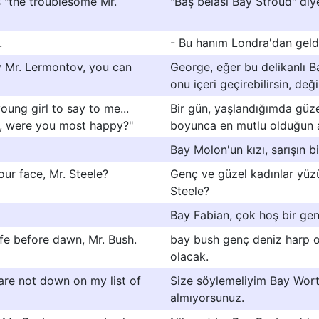
s "the troublesome Mr.
"Baş belası Bay Stroud" diye
.
- Bu hanım Londra'dan gel
by Mr. Lermontov, you can
George, eğer bu delikanlı 
onu içeri geçirebilirsin, deği
oung girl to say to me...
Bir gün, yaşlandığımda güz
er, were you most happy?"
boyunca en mutlu olduğun a
Bay Molon'un kızı, sarışın b
ur face, Mr. Steele?
Genç ve güzel kadınlar yüz
Steele?
Bay Fabian, çok hoş bir gen
fe before dawn, Mr. Bush.
bay bush genç deniz harp o
olacak.
 are not down on my list of
Size söylemeliyim Bay Wort
almıyorsunuz.