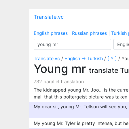
Translate.vc
English phrases
|
Russian phrases
|
Turkish
Translate.vc
/
English → Turkish
/
[ Y ]
/ Yo
Young mr
translate Tu
732 parallel translation
The kidnapped young Mr. Joo... is the curr
mall that this poltergeist picture was taken
My dear sir, young Mr. Tellson will see you, 
My young Mr. Tyler is pretty intense, but he'