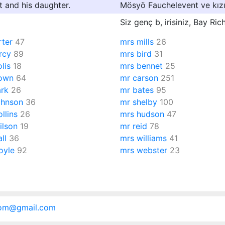
 and his daughter.
Mösyö Fauchelevent ve kızı 
Siz genç b, irisiniz, Bay Ri
rter
47
mrs mills
26
rcy
89
mrs bird
31
lis
18
mrs bennet
25
own
64
mr carson
251
ark
26
mr bates
95
ohnson
36
mr shelby
100
llins
26
mrs hudson
47
ilson
19
mr reid
78
ll
36
mrs williams
41
oyle
92
mrs webster
23
.com@gmail.com