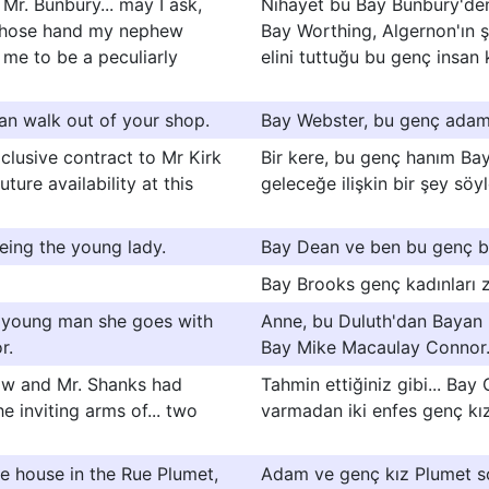
 Mr. Bunbury... may I ask,
Nihayet bu Bay Bunbury'den
 whose hand my nephew
Bay Worthing, Algernon'ın 
 me to be a peculiarly
elini tuttuğu bu genç insan
an walk out of your shop.
Bay Webster, bu genç adam
xclusive contract to Mr Kirk
Bir kere, bu genç hanım Ba
ure availability at this
geleceğe ilişkin bir şey s
eing the young lady.
Bay Dean ve ben bu genç ba
Bay Brooks genç kadınları z
e young man she goes with
Anne, bu Duluth'dan Bayan I
r.
Bay Mike Macaulay Connor
low and Mr. Shanks had
Tahmin ettiğiniz gibi... Ba
e inviting arms of... two
varmadan iki enfes genç kız
e house in the Rue Plumet,
Adam ve genç kız Plumet s