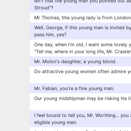
Isn't that the young man you pointed out a
Stroud"?
Mr Thomas, this young lady is from London
Well, George, if this young man is invited 
pass him, yes?
One day, when I'm old, I want some lovely y
"Tell me, where in your long life, Mr. Crast
Mr. Molon's daughter, a young blond.
Do attractive young women often admire yo
Mr. Fabian, you're a fine young man.
Our young midshipman may be risking his li
I feel bound to tell you, Mr. Worthing... you
eligible young men.