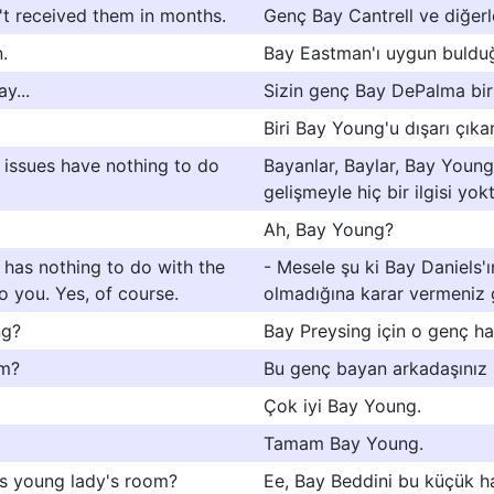
't received them in months.
Genç Bay Cantrell ve diğerle
.
Bay Eastman'ı uygun buldu
y...
Sizin genç Bay DePalma bir 
Biri Bay Young'u dışarı çıkar
 issues have nothing to do
Bayanlar, Baylar, Bay Young'
gelişmeyle hiç bir ilgisi yokt
Ah, Bay Young?
, has nothing to do with the
- Mesele şu ki Bay Daniels'ın
o you. Yes, of course.
olmadığına karar vermeniz 
ng?
Bay Preysing için o genç h
am?
Bu genç bayan arkadaşınız
Çok iyi Bay Young.
Tamam Bay Young.
his young lady's room?
Ee, Bay Beddini bu küçük ha