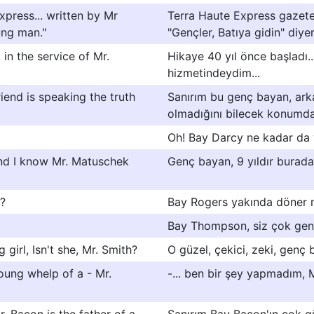
xpress... written by Mr
Terra Haute Express gazetes
ung man."
"Gençler, Batıya gidin" diy
 in the service of Mr.
Hikaye 40 yıl önce başladı.
hizmetindeydim...
end is speaking the truth
Sanırım bu genç bayan, arka
olmadığını bilecek konumda
Oh! Bay Darcy ne kadar da y
and I know Mr. Matuschek
Genç bayan, 9 yıldır burada
?
Bay Rogers yakında döner 
Bay Thompson, siz çok genç
 girl, Isn't she, Mr. Smith?
O güzel, çekici, zeki, genç 
young whelp of a - Mr.
-... ben bir şey yapmadım, 