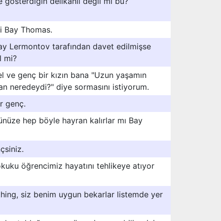
 gösterdiğin delikanlı değil mi bu?
di Bay Thomas.
Bay Lermontov tarafından davet edilmişse
l mi?
el ve genç bir kızın bana "Uzun yaşamın
n neredeydi?" diye sormasını istiyorum.
ir genç.
ünüze hep böyle hayran kalırlar mı Bay
çsiniz.
kuku öğrencimiz hayatını tehlikeye atıyor
hing, siz benim uygun bekarlar listemde yer