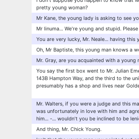
I don't suppose you happen to know that Mr
pretty young woman?
Mr Kane, the young lady is asking to see yo
Mr linuma... We're young and stupid. Please 
You are very lucky, Mr. Neale... having this 
Oh, Mr Baptiste, this young man knows a w
Mr. Gray, are you acquainted with a young
You say the first box went to Mr. Julian Eme
143B Hampton Way, and the third to the un
presumably has a shop and lives near Gold
Mr. Walters, if you were a judge and this ma
was unfortunately in love with him and agre
him... -... wouldn't you be inclined to be len
And thing, Mr. Chick Young.